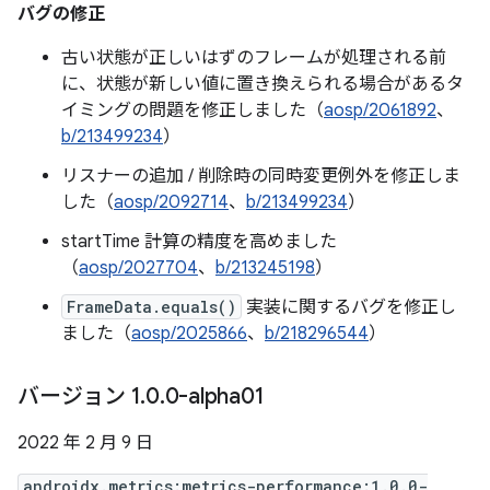
バグの修正
古い状態が正しいはずのフレームが処理される前
に、状態が新しい値に置き換えられる場合があるタ
イミングの問題を修正しました（
aosp/2061892
、
b/213499234
）
リスナーの追加 / 削除時の同時変更例外を修正しま
した（
aosp/2092714
、
b/213499234
）
startTime 計算の精度を高めました
（
aosp/2027704
、
b/213245198
）
FrameData.equals()
実装に関するバグを修正し
ました（
aosp/2025866
、
b/218296544
）
バージョン 1
.
0
.
0-alpha01
2022 年 2 月 9 日
androidx.metrics:metrics-performance:1.0.0-