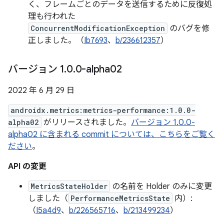
く、フレームごとのデータを送信するために反復処
理も行われた
ConcurrentModificationException
のバグを修
正しました。（
Ib7693
、
b/236612357
）
バージョン 1
.
0
.
0-alpha02
2022 年 6 月 29 日
androidx.metrics:metrics-performance:1.0.0-
alpha02
がリリースされました。
バージョン 1.0.0-
alpha02 に含まれる commit については、こちらをご覧く
ださい
。
API の変更
MetricsStateHolder
の名前を Holder のみに変更
しました（
PerformanceMetricsState
内）:
（
I5a4d9
、
b/226565716
、
b/213499234
）