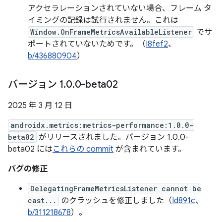
アクセラレーションされていない場合、フレーム タ
イミングの記録は試行されません。これは
Window.OnFrameMetricsAvailableListener
でサ
ポートされていないためです。（
I8fef2
、
b/436880904
）
バージョン 1
.
0
.
0-beta02
2025 年 3 月 12 日
androidx.metrics:metrics-performance:1.0.0-
beta02
がリリースされました。バージョン 1.0.0-
beta02 には
これらの commit
が含まれています。
バグの修正
DelegatingFrameMetricsListener cannot be
cast...
のクラッシュを修正しました（
Id891c
、
b/311218678
）。