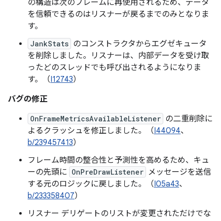
の構造は次のフレームに再使用されるため、データ
を信頼できるのはリスナーが戻るまでのみとなりま
す。
JankStats
のコンストラクタからエグゼキュータ
を削除しました。リスナーは、内部データを受け取
ったどのスレッドでも呼び出されるようになりま
す。（
I12743
）
バグの修正
OnFrameMetricsAvailableListener
の二重削除に
よるクラッシュを修正しました。（
I44094
、
b/239457413
）
フレーム時間の整合性と予測性を高めるため、キュ
ーの先頭に
OnPreDrawListener
メッセージを送信
する元のロジックに戻しました。（
I05a43
、
b/233358407
）
リスナー デリゲートのリストが変更されただけでな