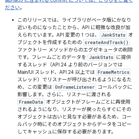
alpha03 に含まれる commit については、こちらをご覧く
ださい
。
このリリースでは、ライブラリがベータ版にかなり
近いものになったことから、API に軽微な改良が加
えられています。API 変更の 1 つは、
JankStats
オ
ブジェクトを作成するための
createAndTrack()
ファクトリー メソッドからのエグゼキュータの削除
です。フレームごとのデータを
JankStats
に提供
するスレッド（API 24 より前のバージョンでは
Main/UI スレッド、API 24 以上では
FrameMetrics
スレッド）でリスナーが呼び出されるようになるた
め、この変更は
OnFrameListener
コールバックに
影響します。さらに、リスナーに渡される
FrameData
オブジェクトがフレームごとに再使用
されるようになり、リスナーが戻ったらすぐにその
オブジェクトは古いと見なす必要があるため、コー
ルバック時にそのオブジェクトからデータをコピー
してキャッシュに保存する必要があります。