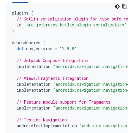
plugins
{
// Kotlin serialization plugin for type safe rou
id
'org.jetbrains.kotlin.plugin.serialization'
v
}
dependencies
{
def
nav_version
=
"2.9.8"
// Jetpack Compose Integration
implementation
"androidx.navigation:navigation-c
// Views/Fragments Integration
implementation
"androidx.navigation:navigation-f
implementation
"androidx.navigation:navigation-u
// Feature module support for Fragments
implementation
"androidx.navigation:navigation-d
// Testing Navigation
androidTestImplementation
"androidx.navigation:n