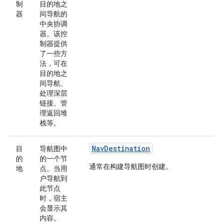
制
目的地之
器
间导航的
中央协调
器。该控
制器提供
了一些方
法，可在
目的地之
间导航、
处理深层
链接、管
理返回堆
栈等。
NavDestination
目
导航图中
的
的一个节
通常在构建导航图时创建。
地
点。当用
户导航到
此节点
时，宿主
会显示其
内容。