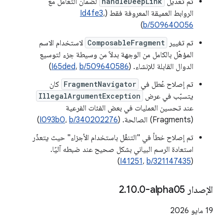
تم تعديل
handleDeepLink
لضمان التعامل مع
الروابط العميقة المعروفة فقط (
،
Id4fe3
)
b/509640056
تم تغيير
ComposableFragment
لاستخدام الاسم
المؤهّل بالكامل من الوجهة بدلاً من وسيطة جزء لتوسيع
الدوال القابلة للإنشاء. (
b/509640586
،
I65ded
)
تم إصلاح عُطل في
FragmentNavigator
كان
يتسبّب في عرض
IllegalArgumentException
عند تحسين العمليات في بعض الفئات الفرعية
(Fragments) الصالحة. (
b/340202276
،
I093b0
)
تم إصلاح خطأ في "التنقّل باستخدام الأجزاء" حيث يتعذّر
استعادة الرسم البياني بشكل صحيح عند ضبطه آليًا.
)
I41251
،
b/321147435
(
الإصدار ‎2
0-alpha05
.
10
.
‫19 مايو 2026