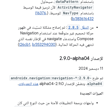
باستخدام
dataPattern
، سيحاول
ActivityNavigator
الآن ترميز قيمة الوسيط
باستخدام
NavType
للوسيط. (
،
I16376
)
b/383616432
من
التنقّل
2.8.5
: تم إصلاح مشكلة تسبّبت في ظهور
حركة تحجيم غير متوقّعة عند استخدام Navigation
Compose واستدعاء navigate في الإطار نفسه الذي
تنتهي فيه الحركة الحالية. (
b/353294030
،
I26cb1
)
الإصدار ‎2
0-alpha04
.
9
.
‫11 ديسمبر 2024
تم طرح
androidx.navigation:navigation-*:2.9.0-
alpha04
. يتضمّن الإصدار 2.9.0-alpha04
هذه التعديلات
.
الميزات الجديدة
واجهات برمجة التطبيقات الآمنة من حيث النوع التي كان