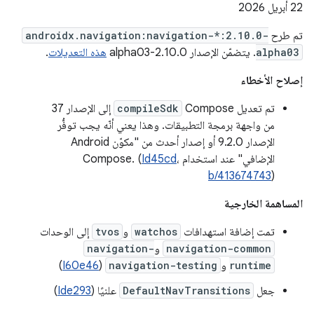
‫22 أبريل 2026
تم طرح
androidx.navigation:navigation-*:2.10.0-
alpha03
. يتضمّن الإصدار 2.10.0-alpha03
هذه التعديلات
.
إصلاح الأخطاء
تم تعديل Compose
compileSdk
إلى الإصدار 37
من واجهة برمجة التطبيقات. وهذا يعني أنّه يجب توفُّر
الإصدار 9.2.0 أو إصدار أحدث من "مكوّن Android
الإضافي" عند استخدام Compose. (
،
Id45cd
b/413674743
)
المساهمة الخارجية
تمت إضافة استهدافات
watchos
و
tvos
إلى الوحدات
navigation-common
و
navigation-
runtime
و
navigation-testing
(
I60e46
)
جعل
DefaultNavTransitions
علنيًا (
Ide293
)