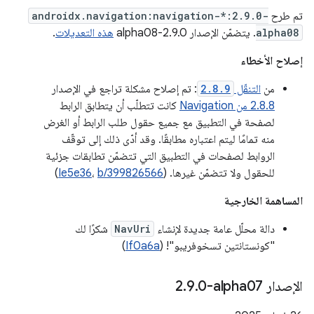
تم طرح
androidx.navigation:navigation-*:2.9.0-
alpha08
. يتضمّن الإصدار 2.9.0-alpha08
هذه التعديلات
.
إصلاح الأخطاء
من
التنقّل
2.8.9
: تم إصلاح مشكلة تراجع في الإصدار
2.8.8 من Navigation
كانت تتطلّب أن يتطابق الرابط
لصفحة في التطبيق مع جميع حقول طلب الرابط أو الغرض
منه تمامًا ليتم اعتباره مطابقًا. وقد أدّى ذلك إلى توقّف
الروابط لصفحات في التطبيق التي تتضمّن تطابقات جزئية
للحقول ولا تتضمّن غيرها. (
b/399826566
،
Ie5e36
)
المساهمة الخارجية
دالة محلّل عامة جديدة لإنشاء
NavUri
شكرًا لك
"كونستانتين تسخوفريبو"! (
If0a6a
)
الإصدار ‎2
0-alpha07
.
9
.