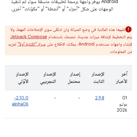
Android يوفّر واجهة برمجة تطبيقات متسقة سواء تم تنفيذ
الوجهات على شكل "أجزاء" أو "أنشطة" أو "مكوّنات" أخرى.
تنبيه:
هذه المكتبة في وضع الصيانة ولن تتلقّى سوى الإصلاحات المهمة، ولا
يتم التخطيط لإضافة ميزات جديدة. ننصحك باستخدام
Jetpack Compose
لإنشاء واجهات مستخدم Android. يمكنك الاطّلاع على
ميزة "الكتابة أولاً"
لمزيد
من المعلومات.
آخر
الإصدار
إصدار
الإصدار
الإصدار
الأخبار
الثابت
محتمل
التجريبي
الأوّلي
2.10.0-
-
-
2.9.8
‫01
يوليو
alpha06
2026