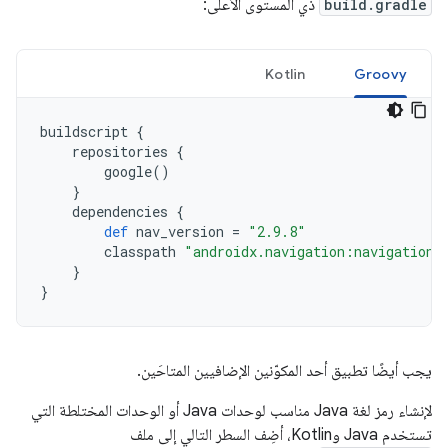
build.gradle
ذي المستوى الأعلى:
Kotlin
Groovy
buildscript
{
repositories
{
google
()
}
dependencies
{
def
nav_version
=
"2.9.8"
classpath
"androidx.navigation:navigation-
}
}
يجب أيضًا تطبيق أحد المكوّنين الإضافيين المتاحَين.
لإنشاء رمز لغة Java مناسب لوحدات Java أو الوحدات المختلطة التي
تستخدم Java وKotlin، أضِف السطر التالي إلى ملف