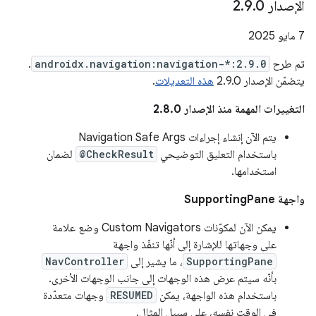
الإصدار 2
0
.
9
.
‫7 مايو 2025
تم طرح
androidx.navigation:navigation-*:2.9.0
.
يتضمّن الإصدار 2.9.0
هذه التعديلات
.
التغييرات المهمة منذ الإصدار 2.8.0
يتم الآن إنشاء إجراءات Navigation Safe Args
باستخدام التعليق التوضيحي
@CheckResult
لضمان
استخدامها.
واجهة SupportingPane
يمكن الآن لمكوّنات Custom Navigators وضع علامة
على وجهاتها للإشارة إلى أنّها تنفّذ واجهة
SupportingPane
، ما يشير إلى
NavController
بأنّه سيتم عرض هذه الوجهات إلى جانب الوجهات الأخرى.
باستخدام هذه الواجهة، يمكن
RESUMED
وجهات متعدّدة
في الوقت نفسه، على سبيل المثال.