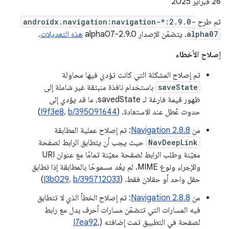
‫26 فبراير 2025
تم طرح
androidx.navigation:navigation-*:2.9.0-
alpha07
. يتضمّن الإصدار 2.9.0-alpha07
هذه التعديلات
.
إصلاح الأخطاء
تم إصلاح المشكلة التي كانت تؤدي فيها محاولة
saveState
باستخدام نافذة منبثقة غير شاملة إلى
ظهور قيمة فارغة لـ savedState، ما قد يؤدي إلى
حدوث عُطل عند الاستعادة. (
b/395091644
،
I9f3e8
)
من
Navigation 2.8.8
: تم إصلاح عملية المطابقة
NavDeepLink
حيث يجب أن يتطابق الرابط لصفحة
معيّنة وطلب الرابط لصفحة معيّنة تمامًا مع عنوان URI
والإجراء ونوع MIME. لم يعُد مسموحًا بالمطابقة إذا تطابق
حقل واحد أو حقلان فقط. (
b/395712033
،
I3b029
)
من
Navigation 2.8.8
: تم إصلاح الخطأ الذي لا تتطابق
فيه المسارات التي تتضمّن مسارات أحرف بدل مع رابط
لصفحة في التطبيق تمت إضافته (
،
I7ea92