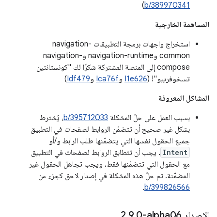
)
b/389970341
المساهمة الخارجية
استخراج واجهات برمجة التطبيقات navigation-
common وnavigation-runtime وnavigation-
compose إلى المنصة المشتركة شكرًا لك "كونستانتين
تسخوفريبو"! (
I1e626
و
Ica76f
و
Idf479
)
المشاكل المعروفة
بسبب العمل على حلّ المشكلة
b/395712033
، يُشترط
بشكل غير صحيح أن تتضمّن الروابط لصفحات في التطبيق
جميع الحقول نفسها التي يتضمّنها طلب الرابط و/أو
Intent
. يجب أن تتطابق الروابط لصفحات في التطبيق
مع الحقول التي تتضمّنها فقط، ويجب تجاهل الحقول غير
المضمّنة. تم حلّ هذه المشكلة في إصدار لاحق كجزء من
.
b/399826566
الإصدار ‎2
0-alpha06
.
9
.