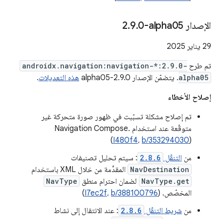
الإصدار ‎2
0-alpha05
.
9
.
‫29 يناير 2025
تم طرح
androidx.navigation:navigation-*:2.9.0-
alpha05
. يتضمّن الإصدار 2.9.0-alpha05
هذه التعديلات
.
إصلاح الأخطاء
تم إصلاح مشكلة تسبّبت في ظهور صورة متحركة غير
متوقّعة عند استخدام Navigation Compose.
(
I480f4
،
b/353294030
)
من
التنقّل
2.8.6
: سيتم تحليل تصنيفات
NavDestination
المقدَّمة من خلال XML باستخدام
NavType.get
لضمان احترام منطق
NavType
المخصّص. (
b/388100796
،
I7ec2f
)
من
شريط التنقّل
2.8.6
: عند الانتقال إلى نشاط