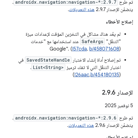
تم طرح
androidx.navigation:navigation-*:2.9.7
.
يتضمّن الإصدار 2.9.7
هذه التعديلات
.
إصلاح الأخطاء
لم يعُد هناك مشاكل في التخزين المؤقت لإعدادات ميزة
"التنقّل"
SafeArgs
عند استخدامها مع "خدمات
Google". (
I57cda
،
b/458071608
)
تم إصلاح أداة إنشاء الاختبار
SavedStateHandle
في
اختبار التنقّل التي لا تفك ترميز
List<String>
.
)
I26aac
،
b/454180135
(
الإصدار 2
6
.
9
.
‫5 نوفمبر 2025
تم طرح
androidx.navigation:navigation-*:2.9.6
.
يتضمّن الإصدار 2.9.6
هذه التعديلات
.
إصلاح الأخطاء