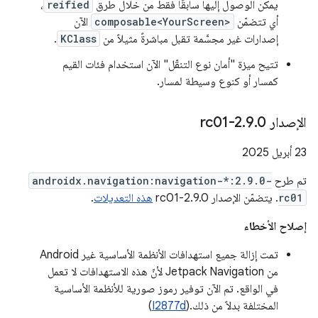
يمكن الوصول إليها سابقًا فقط من خلال طرق
reified
،
أي تتضمّن
composable<YourScreen>
الآن
إصدارات غير مجسَّمة تقبل مباشرةً مثيلاً من
KClass
.
تتيح ميزة "أمان نوع التنقّل" الآن استخدام فئات القيم
كمسار أو كنوع وسيطة لمسار.
الإصدار 2
0-rc01
.
9
.
‫23 أبريل 2025
تم طرح
androidx.navigation:navigation-*:2.9.0-
rc01
. يتضمّن الإصدار 2.9.0-rc01
هذه التعديلات
.
إصلاح الأخطاء
تمت إزالة جميع استهدافات الأنظمة الأساسية غير Android
من Jetpack Navigation لأنّ هذه الاستهدافات لا تعمل
في الواقع. تم الآن توفير رموز صورية للأنظمة الأساسية
المختلفة بدلاً من ذلك.(
I2877d
)