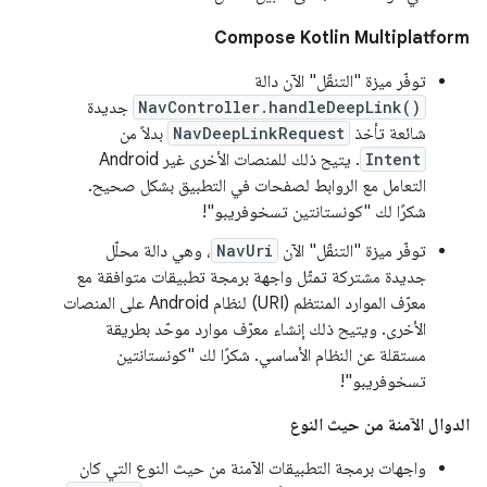
‫Compose Kotlin Multiplatform
توفّر ميزة "التنقّل" الآن دالة
NavController.handleDeepLink()
جديدة
شائعة تأخذ
NavDeepLinkRequest
بدلاً من
Intent
. يتيح ذلك للمنصات الأخرى غير Android
التعامل مع الروابط لصفحات في التطبيق بشكل صحيح.
شكرًا لك "كونستانتين تسخوفريبو"!
توفّر ميزة "التنقّل" الآن
NavUri
، وهي دالة محلّل
جديدة مشتركة تمثّل واجهة برمجة تطبيقات متوافقة مع
معرّف الموارد المنتظم (URI) لنظام Android على المنصات
الأخرى. ويتيح ذلك إنشاء معرّف موارد موحّد بطريقة
مستقلة عن النظام الأساسي. شكرًا لك "كونستانتين
تسخوفريبو"!
الدوال الآمنة من حيث النوع
واجهات برمجة التطبيقات الآمنة من حيث النوع التي كان