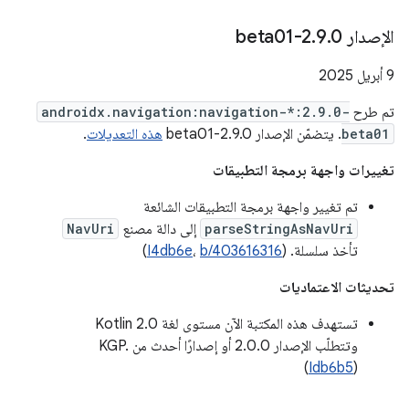
الإصدار 2
0-beta01
.
9
.
‫9 أبريل 2025
تم طرح
androidx.navigation:navigation-*:2.9.0-
beta01
. يتضمّن الإصدار 2.9.0-beta01
هذه التعديلات
.
تغييرات واجهة برمجة التطبيقات
تم تغيير واجهة برمجة التطبيقات الشائعة
parseStringAsNavUri
إلى دالة مصنع
NavUri
تأخذ سلسلة. (
b/403616316
،
I4db6e
)
تحديثات الاعتماديات
تستهدف هذه المكتبة الآن مستوى لغة Kotlin 2.0
وتتطلّب الإصدار 2.0.0 أو إصدارًا أحدث من KGP.
(
Idb6b5
)