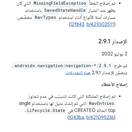
تم إصلاح الخطأ
MissingFieldException
الذي كان
يظهر عند اختبار
SavedStateHandle
باستخدام
مسارات آمنة الأنواع أثناء استخدام
NavTypes
مخصّص.
)
I2f843
،
b/421002511
(
الإصدار 2
1
.
9
.
‫2 يوليو 2022
تم طرح
androidx.navigation:navigation-*:2.9.1
.
يتضمّن الإصدار 2.9.1
هذه التعديلات
.
إصلاح الأخطاء
تم إصلاح المشكلة التي كانت تتسبّب في عدم تجاوز
NavEntries
التي تم إنشاء مثيل لها باستخدام single
top الحالة CREATED في
Lifecycle.State
.
)
I043ba
،
b/421095236
(