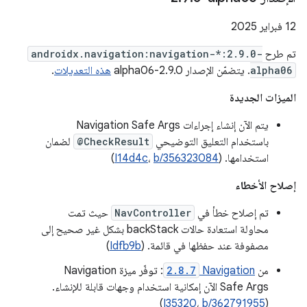
‫12 فبراير 2025
تم طرح
androidx.navigation:navigation-*:2.9.0-
alpha06
. يتضمّن الإصدار 2.9.0-alpha06
هذه التعديلات
.
الميزات الجديدة
يتم الآن إنشاء إجراءات Navigation Safe Args
باستخدام التعليق التوضيحي
@CheckResult
لضمان
استخدامها. (
b/356323084
،
I14d4c
)
إصلاح الأخطاء
تم إصلاح خطأ في
NavController
حيث تمت
محاولة استعادة حالات backStack بشكل غير صحيح إلى
مصفوفة عند حفظها في قائمة. (
Idfb9b
)
من
Navigation
2.8.7
: توفّر ميزة Navigation
Safe Args الآن إمكانية استخدام وجهات قابلة للإنشاء.
)
I35320
،
b/362791955
(