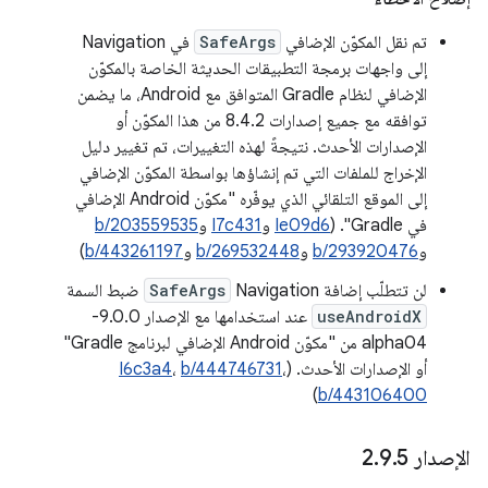
تم نقل المكوّن الإضافي
SafeArgs
في Navigation
إلى واجهات برمجة التطبيقات الحديثة الخاصة بالمكوّن
الإضافي لنظام Gradle المتوافق مع Android، ما يضمن
توافقه مع جميع إصدارات 8.4.2 من هذا المكوّن أو
الإصدارات الأحدث. نتيجةً لهذه التغييرات، تم تغيير دليل
الإخراج للملفات التي تم إنشاؤها بواسطة المكوّن الإضافي
إلى الموقع التلقائي الذي يوفّره "مكوّن Android الإضافي
في Gradle". (
Ie09d6
و
I7c431
و
b/203559535
و
b/293920476
و
b/269532448
و
b/443261197
)
لن تتطلّب إضافة Navigation
SafeArgs
ضبط السمة
useAndroidX
عند استخدامها مع الإصدار 9.0.0-
alpha04 من "مكوّن Android الإضافي لبرنامج Gradle"
أو الإصدارات الأحدث. (
،
b/444746731
،
I6c3a4
)
b/443106400
الإصدار 2
5
.
9
.