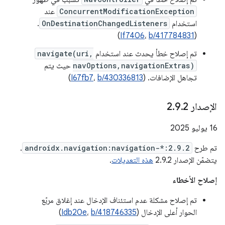
ConcurrentModificationException
عند
استخدام
OnDestinationChangedListeners
.
)
If7406
،
b/417784831
(
تم إصلاح خطأ يحدث عند استخدام
navigate(uri,
navOptions,navigationExtras)
حيث يتم
تجاهل الإضافات. (
b/430336813
،
I67fb7
)
الإصدار 2
2
.
9
.
‫16 يوليو 2025
تم طرح
androidx.navigation:navigation-*:2.9.2
.
يتضمّن الإصدار 2.9.2
هذه التعديلات
.
إصلاح الأخطاء
تم إصلاح مشكلة عدم استئناف الإدخال عند إغلاق مربّع
الحوار أعلى الإدخال (
b/418746335
،
Idb20e
)