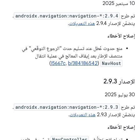
‫10 سبتمبر 2025
تم طرح
androidx.navigation:navigation-*:2.9.4
.
يتضمّن الإصدار 2.9.4
هذه التعديلات
.
إصلاح الأخطاء
منع حدوث عُطل عند تسليم حدث "الرجوع التوقّعي" في
منتصف الإطار بعد إيقاف المعالج في عملية انتقال
)
I5667c
،
b/384186542
(
NavHost
الإصدار 2
3
.
9
.
‫30 يوليو 2025
تم طرح
androidx.navigation:navigation-*:2.9.3
.
يتضمّن الإصدار 2.9.3
هذه التعديلات
.
إصلاح الأخطاء
تم إصلاح خطأ في
NavController
تسبّب في ظهور