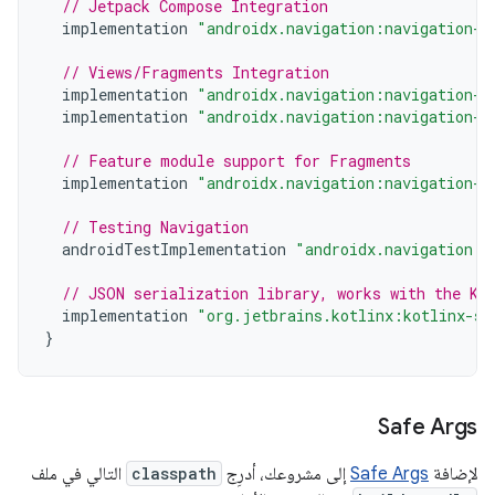
// Jetpack Compose Integration
implementation
"androidx.navigation:navigation-c
// Views/Fragments Integration
implementation
"androidx.navigation:navigation-f
implementation
"androidx.navigation:navigation-u
// Feature module support for Fragments
implementation
"androidx.navigation:navigation-d
// Testing Navigation
androidTestImplementation
"androidx.navigation:n
// JSON serialization library, works with the Ko
implementation
"org.jetbrains.kotlinx:kotlinx-se
}
Safe Args
لإضافة
Safe Args
إلى مشروعك، أدرِج
classpath
التالي في ملف