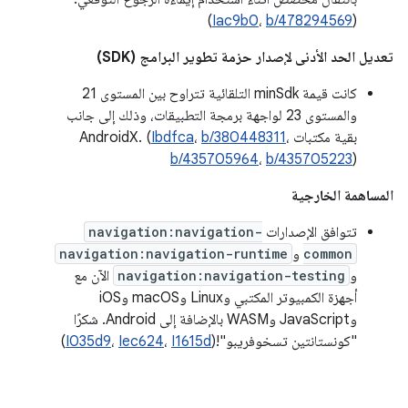
)
Iac9b0
،
b/478294569
(
تعديل الحد الأدنى لإصدار حزمة تطوير البرامج (SDK)
كانت قيمة minSdk التلقائية تتراوح بين المستوى 21
والمستوى 23 لواجهة برمجة التطبيقات، وذلك إلى جانب
بقية مكتبات AndroidX. (
،
b/380448311
،
Ibdfca
b/435705964
،
b/435705223
)
المساهمة الخارجية
تتوافق الإصدارات
navigation:navigation-
common
و
navigation:navigation-runtime
و
navigation:navigation-testing
الآن مع
أجهزة الكمبيوتر المكتبي وLinux وmacOS وiOS
وJavaScript وWASM بالإضافة إلى Android. شكرًا
"كونستانتين تسخوفريبو"!(
I1615d
،
Iec624
،
I035d9
)