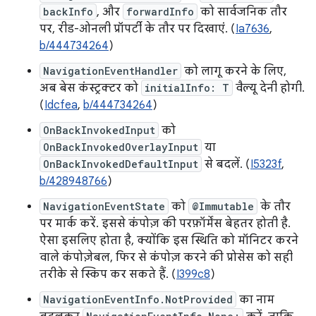
backInfo
, और
forwardInfo
को सार्वजनिक तौर
पर, रीड-ओनली प्रॉपर्टी के तौर पर दिखाएं. (
Ia7636
,
b/444734264
)
NavigationEventHandler
को लागू करने के लिए,
अब बेस कंस्ट्रक्टर को
initialInfo: T
वैल्यू देनी होगी.
(
Idcfea
,
b/444734264
)
OnBackInvokedInput
को
OnBackInvokedOverlayInput
या
OnBackInvokedDefaultInput
से बदलें. (
I5323f
,
b/428948766
)
NavigationEventState
को
@Immutable
के तौर
पर मार्क करें. इससे कंपोज़ की परफ़ॉर्मेंस बेहतर होती है.
ऐसा इसलिए होता है, क्योंकि इस स्थिति को मॉनिटर करने
वाले कंपोज़ेबल, फिर से कंपोज़ करने की प्रोसेस को सही
तरीके से स्किप कर सकते हैं. (
I399c8
)
NavigationEventInfo.NotProvided
का नाम