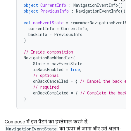
object
CurrentInfo
:
NavigationEventInfo
()
object
PreviousInfo
:
NavigationEventInfo
()
val
navEventState
=
rememberNavigationEventSt
currentInfo
=
CurrentInfo
,
backInfo
=
PreviousInfo
)
// Inside composition
NavigationBackHandler
(
State
=
navEventState
,
isBackEnabled
=
true
,
// optional
onBackCancelled
=
{
// Cancel the back ev
// required
onBackCompleted
=
{
// Complete the back 
)
Compose में इस पैटर्न का इस्तेमाल करने से,
NavigationEventState
को ऊपर ले जाना और उसे अलग-