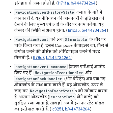
इतिहास से अलग होती है. (
I171fa
,
b/444734264
)
NavigationEventHistoryState
क्लास के बारे में
जानकारी दें. यह नेविगेशन की जानकारी के इतिहास को
देखने के लिए मुख्य एपीआई के तौर पर काम करेगा. यह
जेस्चर की स्थिति से अलग होगा. (
I81ca5
,
b/444734264
)
NavigationEvent
को अब
@Immutable
के तौर पर
मार्क किया गया है. इससे Compose कंपाइलर को, फिर से
कंपोज़ करने की प्रोसेस को ऑप्टिमाइज़ करने में मदद
मिलती है. (
If78c7
,
b/444734264
)
navigationevent-compose
हैंडलर एपीआई अपडेट
किए गए हैं.
NavigationEventHandler
और
NavigationBackHandler
(और वैरिएंट) अब एक नए
ओवरलोड के साथ काम करते हैं. यह ओवरलोड, ऊपर ले
जाए गए
NavigationEventState
s को स्वीकार करता
है. आसान ओवरलोड (
currentInfo
लेने वाले) को
सुरक्षित रखा जाता है. साथ ही, अब वे इस नए स्टेट मॉडल
का इस्तेमाल करते हैं. (
Ic3251
,
b/444734264
)