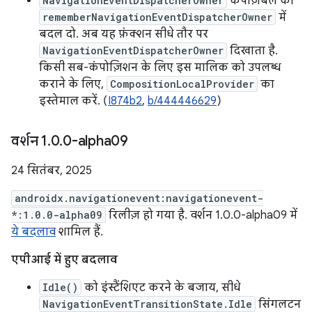
NavigationEventDispatcherOwner
कंपोज़ेबल को
rememberNavigationEventDispatcherOwner
में
बदल दो. अब यह फ़ंक्शन सीधे तौर पर
NavigationEventDispatcherOwner
दिखाता है.
किसी सब-कंपोज़िशन के लिए इस मालिक को उपलब्ध
कराने के लिए,
CompositionLocalProvider
का
इस्तेमाल करें. (
I874b2
,
b/444446629
)
वर्शन 1
.
0
.
0-alpha09
24 सितंबर, 2025
androidx.navigationevent:navigationevent-
*:1.0.0-alpha09
रिलीज़ हो गया है. वर्शन 1.0.0-alpha09 में
ये बदलाव
शामिल हैं.
एपीआई में हुए बदलाव
Idle()
को इंस्टैंशिएट करने के बजाय, सीधे
NavigationEventTransitionState.Idle
सिंगलटन