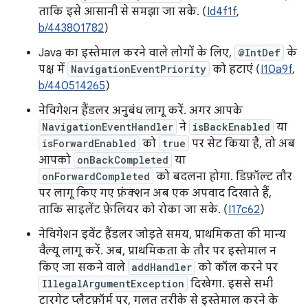
ताकि इसे आसानी से समझा जा सके. (
Id4f1f
,
b/443801782
)
Java का इस्तेमाल करने वाले लोगों के लिए,
@IntDef
के
पक्ष में
NavigationEventPriority
को हटाएं (
I10a9f
,
b/440514265
)
नेविगेशन हैंडलर अनुबंध लागू करें. अगर आपके
NavigationEventHandler
ने
isBackEnabled
या
isForwardEnabled
को
true
पर सेट किया है, तो अब
आपको
onBackCompleted
या
onForwardCompleted
को बदलना होगा. डिफ़ॉल्ट तौर
पर लागू किए गए फ़ंक्शन अब एक अपवाद दिखाते हैं,
ताकि साइलेंट फ़ेलियर को रोका जा सके. (
I17c62
)
नेविगेशन इवेंट हैंडलर जोड़ते समय, प्राथमिकता की मान्य
वैल्यू लागू करें. अब, प्राथमिकता के तौर पर इस्तेमाल न
किए जा सकने वाले
addHandler
को कॉल करने पर
IllegalArgumentException
दिखेगा. इससे सभी
टारगेट प्लैटफ़ॉर्म पर, गलत तरीके से इस्तेमाल करने के