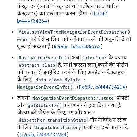
कंस्ट्रक्टर (खाली कंस्ट्रक्टर या पार्टीशन पर आधारित
कंस्ट्रक्टर) का इस्तेमाल करना होगा. (
I1c047
,
b/444734264
)
View.setViewTreeNavigationEventDispatcherO
wner
को ऐसे मालिक को स्वीकार करने की अनुमति दें जो
शून्य हो सकता है (
Ic9eb6
,
b/444436762
)
NavigationEventInfo
अब
interface
के बजाय
abstract class
है. सभी कस्टम लागू करने की प्रोसेस
को क्लास से इनहेरिट करने के लिए अपडेट करें.उदाहरण
के लिए,
data class MyInfo :
NavigationEventInfo()
. (
I1e59c
,
b/444734264
)
लेगसी
NavigationEventDispatcher.state
प्रॉपर्टी
और
getState<T>()
फ़ंक्शन को हटा दिया गया है.
जेस्चर की प्रोग्रेस के लिए, नए और अलग
dispatcher.transitionState
और नेविगेशन स्टैक
के लिए
dispatcher.history
फ़्लो का इस्तेमाल करें.
(
Ic2ceb
,
b/444734264
)