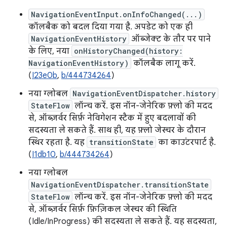
NavigationEventInput.onInfoChanged(...)
कॉलबैक को बदल दिया गया है. अपडेट को एक ही
NavigationEventHistory
ऑब्जेक्ट के तौर पर पाने
के लिए, नया
onHistoryChanged(history:
NavigationEventHistory)
कॉलबैक लागू करें.
(
I23e0b
,
b/444734264
)
नया ग्लोबल
NavigationEventDispatcher.history
StateFlow
लॉन्च करें. इस नॉन-जेनेरिक फ़्लो की मदद
से, ऑब्ज़र्वर सिर्फ़ नेविगेशन स्टैक में हुए बदलावों की
सदस्यता ले सकते हैं. साथ ही, यह फ़्लो जेस्चर के दौरान
स्थिर रहता है. यह
transitionState
का काउंटरपार्ट है.
(
I1db10
,
b/444734264
)
नया ग्लोबल
NavigationEventDispatcher.transitionState
StateFlow
लॉन्च करें. इस नॉन-जेनेरिक फ़्लो की मदद
से, ऑब्ज़र्वर सिर्फ़ फ़िज़िकल जेस्चर की स्थिति
(Idle/InProgress) की सदस्यता ले सकते हैं. यह सदस्यता,