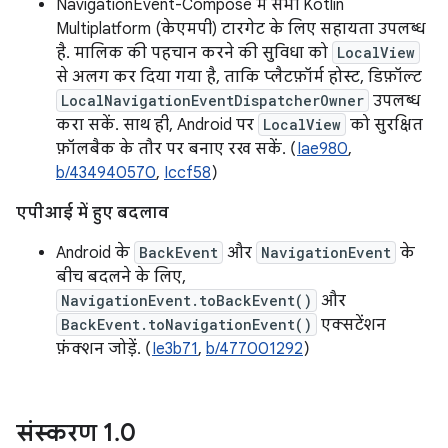
NavigationEvent-Compose में सभी Kotlin
Multiplatform (केएमपी) टारगेट के लिए सहायता उपलब्ध
है. मालिक की पहचान करने की सुविधा को
LocalView
से अलग कर दिया गया है, ताकि प्लैटफ़ॉर्म होस्ट, डिफ़ॉल्ट
LocalNavigationEventDispatcherOwner
उपलब्ध
करा सकें. साथ ही, Android पर
LocalView
को सुरक्षित
फ़ॉलबैक के तौर पर बनाए रख सकें. (
Iae980
,
b/434940570
,
Iccf58
)
एपीआई में हुए बदलाव
Android के
BackEvent
और
NavigationEvent
के
बीच बदलने के लिए,
NavigationEvent.toBackEvent()
और
BackEvent.toNavigationEvent()
एक्सटेंशन
फ़ंक्शन जोड़ें. (
Ie3b71
,
b/477001292
)
संस्करण 1
.
0