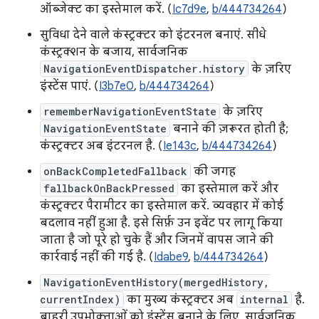
ऑब्जेक्ट का इस्तेमाल करें. (
Ic7d9e
,
b/444734264
)
सुविधा देने वाले कंस्ट्रक्टर को इंटरनल बनाएं. सीधे
कंस्ट्रक्शन के बजाय, सार्वजनिक
NavigationEventDispatcher.history
के ज़रिए
इंस्टेंस पाएं. (
I3b7e0
,
b/444734264
)
rememberNavigationEventState
के ज़रिए
NavigationEventState
बनाने की ज़रूरत होती है;
कंस्ट्रक्टर अब इंटरनल है. (
Ie143c
,
b/444734264
)
onBackCompletedFallback
की जगह
fallbackOnBackPressed
का इस्तेमाल करें और
कंस्ट्रक्टर पैरामीटर का इस्तेमाल करें. व्यवहार में कोई
बदलाव नहीं हुआ है. इसे सिर्फ़ उन इवेंट पर लागू किया
जाता है जो पूरे हो चुके हैं और जिनमें वापस जाने की
कार्रवाई नहीं की गई है. (
Idabe9
,
b/444734264
)
NavigationEventHistory(mergedHistory,
currentIndex)
का मुख्य कंस्ट्रक्टर अब
internal
है.
बाहरी उपभोक्ताओं को इंस्टेंस बनाने के लिए, सार्वजनिक