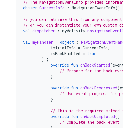
// The NavigationEventInfo provides informati
object
CurrentInfo
:
NavigationEventInfo
()
// you can retrieve this from any component t
// or you can instantiate your own custom dis
val
dispatcher
=
myActivity
.
navigationEventDi
val
myHandler
=
object
:
NavigationEventHandl
initialInfo
=
CurrentInfo
,
isBackEnabled
=
true
)
{
override
fun
onBackStarted
(
event
:
// Prepare for the back event
}
override
fun
onBackProgressed
(
eve
// Use event.progress for pre
}
// This is the required method fo
override
fun
onBackCompleted
()
{
// Complete the back event
}