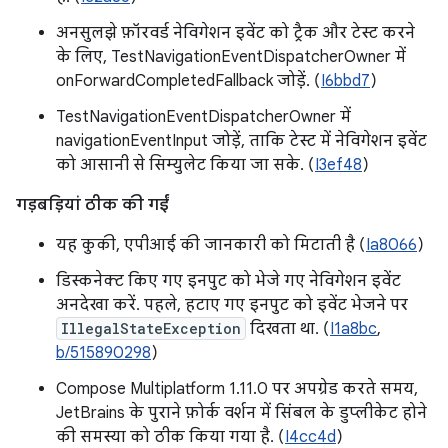
अनसुलझे फ़ॉरवर्ड नेविगेशन इवेंट को ट्रैक और टेस्ट करने
के लिए, TestNavigationEventDispatcherOwner में
onForwardCompletedFallback जोड़ें. (
I6bbd7
)
TestNavigationEventDispatcherOwner में
navigationEventInput जोड़ें, ताकि टेस्ट में नेविगेशन इवेंट
को आसानी से सिम्युलेट किया जा सके. (
I3ef48
)
गड़बड़ियां ठीक की गईं
यह कुकी, एपीआई की जानकारी को मिटाती है (
Ia8066
)
डिस्कनेक्ट किए गए इनपुट को भेजे गए नेविगेशन इवेंट
अनदेखा करें. पहले, हटाए गए इनपुट को इवेंट भेजने पर
IllegalStateException
दिखता था. (
I1a8bc
,
b/515890298
)
Compose Multiplatform 1.11.0 पर अपग्रेड करते समय,
JetBrains के पुराने फ़ोर्क वर्शन में सिंबल के डुप्लीकेट होने
की समस्या को ठीक किया गया है. (
I4cc4d
)