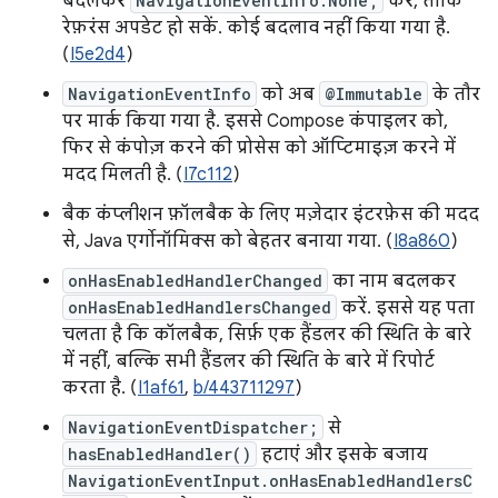
बदलकर
NavigationEventInfo.None;
करें, ताकि
रेफ़रंस अपडेट हो सकें. कोई बदलाव नहीं किया गया है.
(
I5e2d4
)
NavigationEventInfo
को अब
@Immutable
के तौर
पर मार्क किया गया है. इससे Compose कंपाइलर को,
फिर से कंपोज़ करने की प्रोसेस को ऑप्टिमाइज़ करने में
मदद मिलती है. (
I7c112
)
बैक कंप्लीशन फ़ॉलबैक के लिए मज़ेदार इंटरफ़ेस की मदद
से, Java एर्गोनॉमिक्स को बेहतर बनाया गया. (
I8a860
)
onHasEnabledHandlerChanged
का नाम बदलकर
onHasEnabledHandlersChanged
करें. इससे यह पता
चलता है कि कॉलबैक, सिर्फ़ एक हैंडलर की स्थिति के बारे
में नहीं, बल्कि सभी हैंडलर की स्थिति के बारे में रिपोर्ट
करता है. (
I1af61
,
b/443711297
)
NavigationEventDispatcher;
से
hasEnabledHandler()
हटाएं और इसके बजाय
NavigationEventInput.onHasEnabledHandlersC