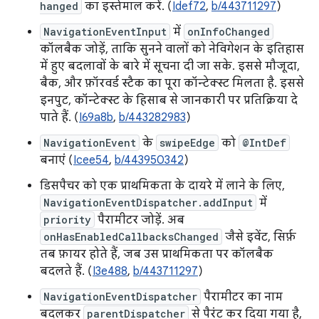
hanged
का इस्तेमाल करें. (
Idef72
,
b/443711297
)
NavigationEventInput
में
onInfoChanged
कॉलबैक जोड़ें, ताकि सुनने वालों को नेविगेशन के इतिहास
में हुए बदलावों के बारे में सूचना दी जा सके. इससे मौजूदा,
बैक, और फ़ॉरवर्ड स्टैक का पूरा कॉन्टेक्स्ट मिलता है. इससे
इनपुट, कॉन्टेक्स्ट के हिसाब से जानकारी पर प्रतिक्रिया दे
पाते हैं. (
I69a8b
,
b/443282983
)
NavigationEvent
के
swipeEdge
को
@IntDef
बनाएं (
Icee54
,
b/443950342
)
डिसपैचर को एक प्राथमिकता के दायरे में लाने के लिए,
NavigationEventDispatcher.addInput
में
priority
पैरामीटर जोड़ें. अब
onHasEnabledCallbacksChanged
जैसे इवेंट, सिर्फ़
तब फ़ायर होते हैं, जब उस प्राथमिकता पर कॉलबैक
बदलते हैं. (
I3e488
,
b/443711297
)
NavigationEventDispatcher
पैरामीटर का नाम
बदलकर
parentDispatcher
से पैरंट कर दिया गया है,