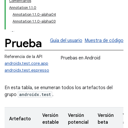
Comentarios
Annotation 1.1.0
Annotation 1.1.0-alpha04
Annotation 1.1.0-alpha03
Prueba
Guía del usuario
Muestra de código
Referencia de la API
Pruebas en Android
androidx.test.core.app
androidx.test.espresso
En esta tabla, se enumeran todos los artefactos del
grupo
androidx.test
.
Versión
Versión
Versión
Ve
Artefacto
estable
potencial
beta
al