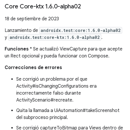
Core Core-ktx 1
.
6
.
0-alpha02
18 de septiembre de 2023
Lanzamiento de
androidx.test:core:1.6.0-alpha02
y
androidx.test:core-ktx:1.6.0-alpha02
.
Funciones
* Se actualizó ViewCapture para que acepte
un Rect opcional y pueda funcionar con Compose.
Correcciones de errores
Se corrigió un problema por el que
Activity#isChangingConfigurations era
incorrectamente falso durante
ActivityScenario#recreate.
Quita la llamada a UiAutomation#takeScreenshot
del subproceso principal.
Se corrigió captureToBitmap para Views dentro de