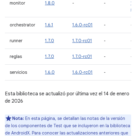
monitor
1.8.0
-
-
1.9
al
orchestrator
1.6.1
1.6.0-rc01
-
-
runner
1.7.0
1.7.0-rc01
-
-
reglas
1.7.0
1.7.0-rc01
-
-
servicios
1.6.0
1.6.0-rc01
-
-
Esta biblioteca se actualizó por última vez el 14 de enero
de 2026
Nota:
En esta página, se detallan las notas de la versión
de los componentes de Test que se incluyeron en la biblioteca
de AndroidX. Para conocer las actualizaciones anteriores que