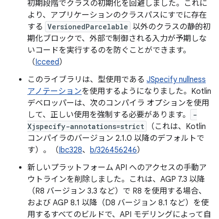
初期段階でクラスの初期化を回避しました。これに
より、アプリケーションのクラスパスにすでに存在
する
VersionedParcelable
以外のクラスの静的初
期化ブロックで、外部で制御される入力が予期しな
いコードを実行するのを防ぐことができます。
（
Icceed
）
このライブラリは、型使用である
JSpecify nullness
アノテーション
を使用するようになりました。Kotlin
デベロッパーは、次のコンパイラ オプションを使用
して、正しい使用を強制する必要があります。
-
Xjspecify-annotations=strict
（これは、Kotlin
コンパイラのバージョン 2.1.0 以降のデフォルトで
す）。（
Ibc328
、
b/326456246
）
新しいプラットフォーム API へのアクセスの手動ア
ウトラインを削除しました。これは、AGP 7.3 以降
（R8 バージョン 3.3 など）で R8 を使用する場合、
および AGP 8.1 以降（D8 バージョン 8.1 など）を使
用するすべてのビルドで、API モデリングによって自