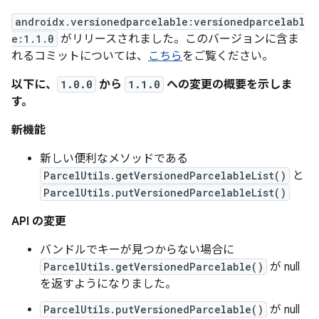
androidx.versionedparcelable:versionedparcelabl
e:1.1.0
がリリースされました。このバージョンに含ま
れるコミットについては、
こちら
をご覧ください。
以下に、
1.0.0
から
1.1.0
への変更の概要を示しま
す。
新機能
新しい便利なメソッドである
ParcelUtils.getVersionedParcelableList()
と
ParcelUtils.putVersionedParcelableList()
API の変更
バンドルでキーが見つからない場合に
ParcelUtils.getVersionedParcelable()
が null
を返すようになりました。
ParcelUtils.putVersionedParcelable()
が null