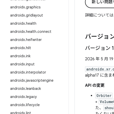
新しい問題
androidx
.
graphics
詳細については
androidx
.
gridlayout
androidx
.
health
androidx
.
health
.
connect
バージョン
androidx
.
heifwriter
バージョン 1
androidx
.
hilt
androidx
.
ink
2026 年 5 月 19
androidx
.
input
androidx.xr.
androidx
.
interpolator
alpha17 に含
androidx
.
javascriptengine
API の変更
androidx
.
leanback
Orbiter
androidx
.
legacy
+
Volume
androidx
.
lifecycle
た、
shou
androidx
.
lint