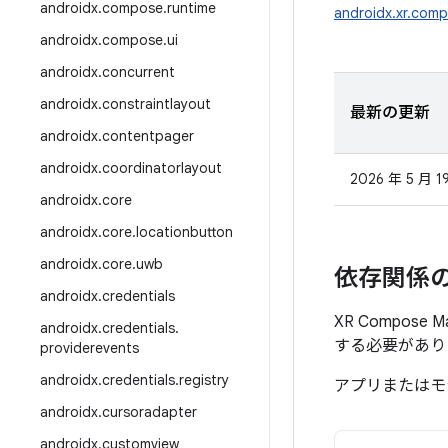
androidx
.
compose
.
runtime
androidx.xr.comp
androidx
.
compose
.
ui
androidx
.
concurrent
androidx
.
constraintlayout
最新の更新
androidx
.
contentpager
androidx
.
coordinatorlayout
2026 年 5 月 1
androidx
.
core
androidx
.
core
.
locationbutton
androidx
.
core
.
uwb
依存関係
androidx
.
credentials
XR Compos
androidx
.
credentials
.
する必要があり
providerevents
androidx
.
credentials
.
registry
アプリまたはモ
androidx
.
cursoradapter
androidx
.
customview