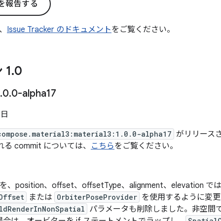
を報告する
、
Issue Tracker のドキュメント
をご覧ください。
 1
.
0
.
0
.
0-alpha17
 日
compose.material3:material3:1.0.0-alpha17
がリリースされ
まれる commit については、
こちら
をご覧ください。
を、position、offset、offsetType、alignment、elevation
Offset
または
OrbiterPoseProvider
を使用するように変更
ldRenderInNonSpatial
パラメータも削除しました。非空間
Spatial