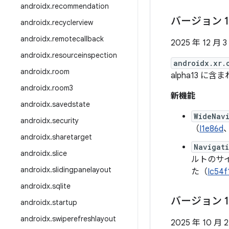
androidx
.
recommendation
バージョン 1
androidx
.
recyclerview
androidx
.
remotecallback
2025 年 12 月 3
androidx
.
resourceinspection
androidx.xr.
androidx
.
room
alpha13 に含
androidx
.
room3
新機能
androidx
.
savedstate
WideNav
androidx
.
security
（
I1e86d
androidx
.
sharetarget
Navigat
androidx
.
slice
ルトのサ
androidx
.
slidingpanelayout
た（
Ic54f
androidx
.
sqlite
バージョン 1
androidx
.
startup
androidx
.
swiperefreshlayout
2025 年 10 月 