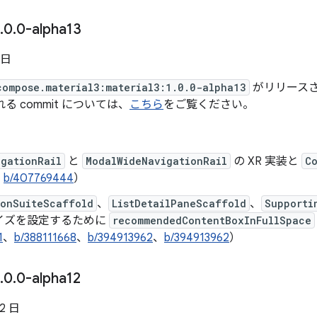
.
0
.
0-alpha13
 日
compose.material3:material3:1.0.0-alpha13
がリリースされ
まれる commit については、
こちら
をご覧ください。
igationRail
と
ModalWideNavigationRail
の XR 実装と
C
、
b/407769444
）
ionSuiteScaffold
、
ListDetailPaneScaffold
、
Supporti
イズを設定するために
recommendedContentBoxInFullSpace
1
、
b/388111668
、
b/394913962
、
b/394913962
）
.
0
.
0-alpha12
22 日