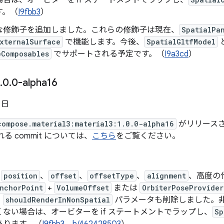
合は、オービターを if ステートメントでラップし、
す。（
I9fbb3
）
な修飾子を追加しました。これらの修飾子は現在、
SpatialPa
ExternalSurface
で機能します。今後、
SpatialGltfModel
eComposables
でサポートされる予定です。（
I9a3cd
）
.
0
.
0-alpha16
5 日
compose.material3:material3:1.0.0-alpha16
がリリースされ
まれる commit については、
こちら
をご覧ください。
が
position
、
offset
、
offsetType
、
alignment
、高度の
nchorPoint
+
VolumeOffset
または
OrbiterPoseProvider
、
shouldRenderInNonSpatial
パラメータも削除しました。
ない場合は、オービターを if ステートメントでラップし、
Sp