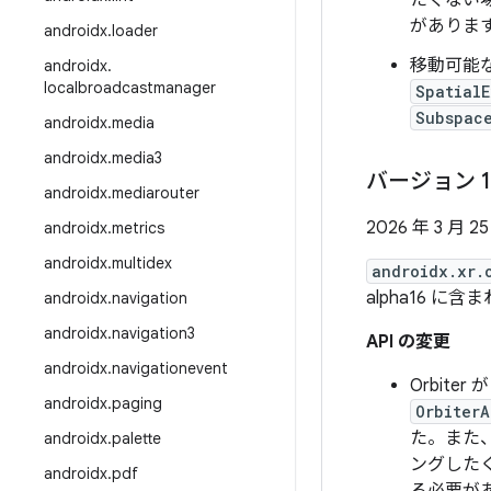
たくない場
がありま
androidx
.
loader
移動可能
androidx
.
localbroadcastmanager
Spatial
Subspac
androidx
.
media
androidx
.
media3
バージョン 1
androidx
.
mediarouter
2026 年 3 月 2
androidx
.
metrics
androidx
.
multidex
androidx.xr.
alpha16 に含
androidx
.
navigation
androidx
.
navigation3
API の変更
androidx
.
navigationevent
Orbiter 
androidx
.
paging
OrbiterA
た。また
androidx
.
palette
ングしたく
androidx
.
pdf