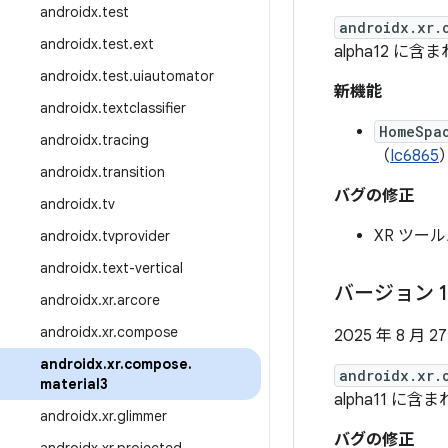
androidx
.
test
androidx.xr.
androidx
.
test
.
ext
alpha12 に含
androidx
.
test
.
uiautomator
新機能
androidx
.
textclassifier
HomeSpa
androidx
.
tracing
（
Ic6865
androidx
.
transition
バグの修正
androidx
.
tv
XR ツー
androidx
.
tvprovider
androidx
.
text-vertical
バージョン 1
androidx
.
xr
.
arcore
androidx
.
xr
.
compose
2025 年 8 月 2
androidx
.
xr
.
compose
.
androidx.xr.
material3
alpha11 に含
androidx
.
xr
.
glimmer
バグの修正