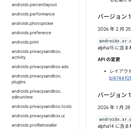
る必要が
androidx
.
percentlayout
androidx
.
performance
バージョン 1
androidx
.
photopicker
2026 年 2 月 2
androidx
.
preference
androidx.xr.
androidx
.
print
alpha15 に含
androidx
.
privacysandbox
.
activity
API の変更
androidx
.
privacysandbox
.
ads
レイアウ
androidx
.
privacysandbox
.
b/474410
plugins
androidx
.
privacysandbox
.
バージョン 1
sdkruntime
androidx
.
privacysandbox
.
tools
2026 年 1 月 28
androidx
.
privacysandbox
.
ui
androidx.xr.
androidx
.
profileinstaller
alpha14 に含