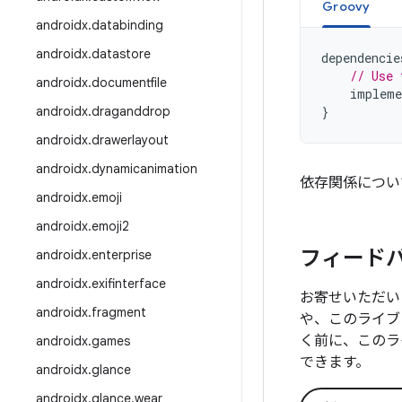
Groovy
androidx
.
databinding
androidx
.
datastore
dependencie
// Use 
androidx
.
documentfile
impleme
androidx
.
draganddrop
}
androidx
.
drawerlayout
androidx
.
dynamicanimation
依存関係につい
androidx
.
emoji
androidx
.
emoji2
フィード
androidx
.
enterprise
androidx
.
exifinterface
お寄せいただい
androidx
.
fragment
や、このライブ
く前に、このラ
androidx
.
games
できます。
androidx
.
glance
androidx
.
glance
.
wear