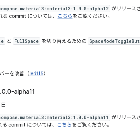
compose.material3:material3:1.0.0-alpha12
がリリースされ
まれる commit については、
こちら
をご覧ください。
ce
と
FullSpace
を切り替えるための
SpaceModeToggleBut
）
ルバーを改善（
Ied1f5
）
.
0
.
0-alpha11
7 日
compose.material3:material3:1.0.0-alpha11
がリリースされ
まれる commit については、
こちら
をご覧ください。