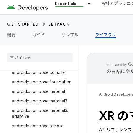
Essentials
設計とプランニ
androidx.camera.viewfinder
androidx.car
GET STARTED
JETPACK
androidx.car.app
androidx.cardview
概要
ガイド
サンプル
ライブラリ
androidx
.
collection
androidx
.
compose
androidx
.
compose
.
animation
の言語に翻
androidx
.
compose
.
compiler
androidx
.
compose
.
foundation
androidx
.
compose
.
material
Android Developer
androidx
.
compose
.
material3
androidx
.
compose
.
material3
.
XR 
adaptive
androidx
.
compose
.
remote
API リファレンス