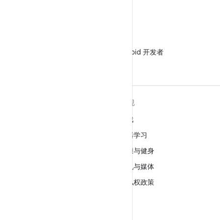
微信
在微信中关注 Android 开发者
关于 ANDROID
发现
Android
游戏
适用于企业的 Android
机器学习
安全
健康与健身
源代码
相机与媒体
新闻
隐私权政策
博客
5G
播客