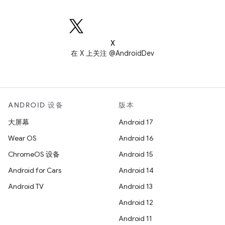
X
在 X 上关注 @AndroidDev
ANDROID 设备
版本
大屏幕
Android 17
Wear OS
Android 16
ChromeOS 设备
Android 15
Android for Cars
Android 14
Android TV
Android 13
Android 12
Android 11