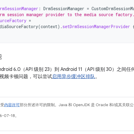
rmSessionManager
:
DrmSessionManager
=
CustomDrmSessionM
rm session manager provider to the media source factory
urceFactory
=
diaSourceFactory
(
context
).
setDrmSessionManagerProvider
能
roid 6.0（API 级别 23）到 Android 11（API 级别 30
视频卡顿问题，可以尝试
启用异步缓冲区排队
。
例受
内容许可
部分所述许可的限制。Java 和 OpenJDK 是 Oracle 和/或其
-07-18。