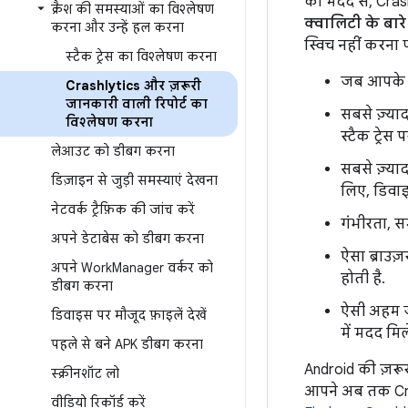
की मदद से, Crash
क्रैश की समस्याओं का विश्लेषण
क्वालिटी के बार
करना और उन्हें हल करना
स्विच नहीं करना प
स्टैक ट्रेस का विश्लेषण करना
जब आपके को
Crashlytics और ज़रूरी
जानकारी वाली रिपोर्ट का
सबसे ज़्याद
विश्लेषण करना
स्टैक ट्रेस 
लेआउट को डीबग करना
सबसे ज़्या
डिज़ाइन से जुड़ी समस्याएं देखना
लिए, डिवाइ
नेटवर्क ट्रैफ़िक की जांच करें
गंभीरता, सम
अपने डेटाबेस को डीबग करना
ऐसा ब्राउज़
अपने Work
Manager वर्कर को
होती है.
डीबग करना
ऐसी अहम ज
डिवाइस पर मौजूद फ़ाइलें देखें
में मदद मिल
पहले से बने APK डीबग करना
Android की ज़रू
स्क्रीनशॉट लो
आपने अब तक Cras
वीडियो रिकॉर्ड करें