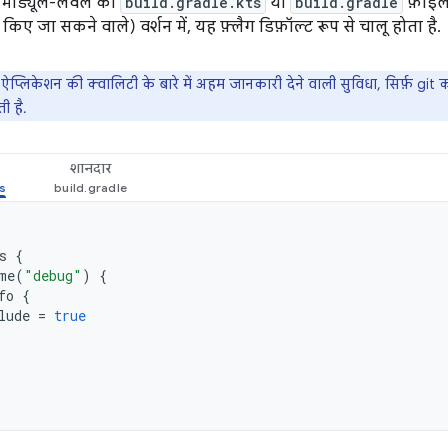
 मॉड्यूल-लेवल की
build.gradle.kts
या
build.gradle
फ़ाइल 
किए जा सकने वाले) वर्शन में, यह फ़्लैग डिफ़ॉल्ट रूप से चालू होता है.
ऐप्लिकेशन की क्वालिटी के बारे में अहम जानकारी देने वाली सुविधा, सिर्फ़ git 
ी है.
शानदार
s
{
me
(
"debug"
)
{
fo
{
lude
=
true