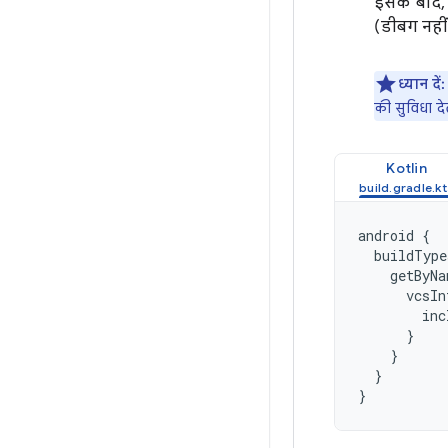
इसके बाद,
(डीबग नहीं 
ध्यान दें:
की सुविधा देत
Kotlin
android
{
buildType
getByNa
vcsIn
inc
}
}
}
}