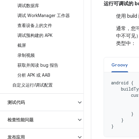
运行可调试的 bu
调试数据库
调试 Work
Manager 工作器
使用 bui
查看设备上的文件
通常，您可以
调试预构建的 APK
中不可见）
类型中：
截屏
录制视频
Groovy
获取并阅读 bug 报告
分析 APK 或 AAB
android
{
自定义运行
/
调试配置
buildTy
cus
测试代码
}
检查性能问题
}
}
发布应用