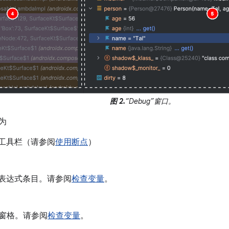
图 2.
“Debug”窗口。
分为
工具栏（请参阅
使用断点
）
表达式条目。请参阅
检查变量
。
es”窗格。请参阅
检查变量
。