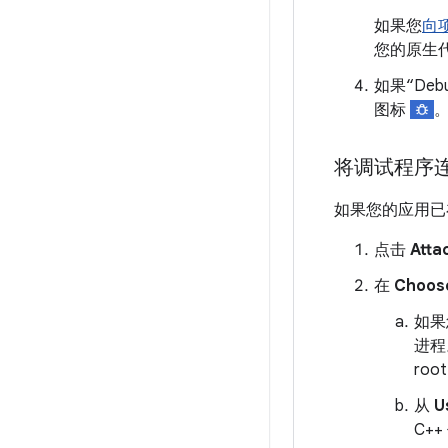
如果您
向项
您的原生
如果“De
图标
将调试程序
如果您的应用已
点击
Atta
在
Choos
如果
进程
ro
从
U
C+