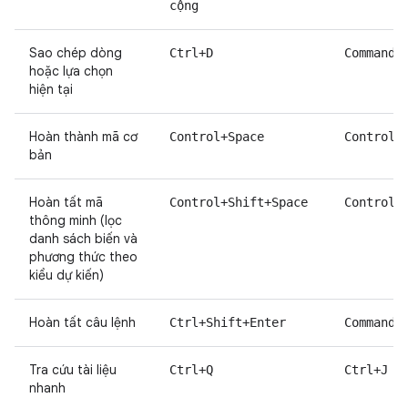
cộng
Sao chép dòng
Ctrl+D
Command+
hoặc lựa chọn
hiện tại
Hoàn thành mã cơ
Control+Space
Control+
bản
Hoàn tất mã
Control+Shift+Space
Control+
thông minh (lọc
danh sách biến và
phương thức theo
kiểu dự kiến)
Hoàn tất câu lệnh
Ctrl+Shift+Enter
Command+
Tra cứu tài liệu
Ctrl+Q
Ctrl+J
nhanh