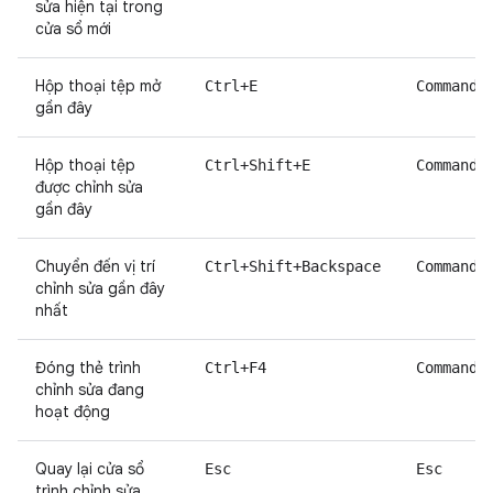
sửa hiện tại trong
cửa sổ mới
Hộp thoại tệp mở
Ctrl+E
Command+
gần đây
Hộp thoại tệp
Ctrl+Shift+E
Command+
được chỉnh sửa
gần đây
Chuyển đến vị trí
Ctrl+Shift+Backspace
Command+
chỉnh sửa gần đây
nhất
Đóng thẻ trình
Ctrl+F4
Command+
chỉnh sửa đang
hoạt động
Quay lại cửa sổ
Esc
Esc
trình chỉnh sửa