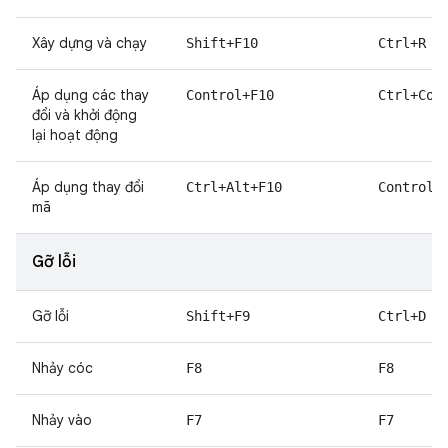
Xây dựng và chạy
Shift+F10
Ctrl+R
Áp dụng các thay
Control+F10
Ctrl+Com
đổi và khởi động
lại hoạt động
Áp dụng thay đổi
Ctrl+Alt+F10
Control+
mã
Gỡ lỗi
Gỡ lỗi
Shift+F9
Ctrl+D
Nhảy cóc
F8
F8
Nhảy vào
F7
F7