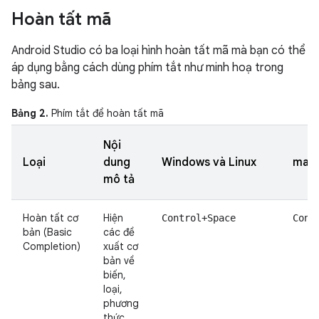
Hoàn tất mã
Android Studio có ba loại hình hoàn tất mã mà bạn có thể
áp dụng bằng cách dùng phím tắt như minh hoạ trong
bảng sau.
Bảng 2.
Phím tắt để hoàn tất mã
Nội
Loại
dung
Windows và Linux
mac
mô tả
Hoàn tất cơ
Hiện
Control+Space
Cont
bản (Basic
các đề
Completion)
xuất cơ
bản về
biến,
loại,
phương
thức,