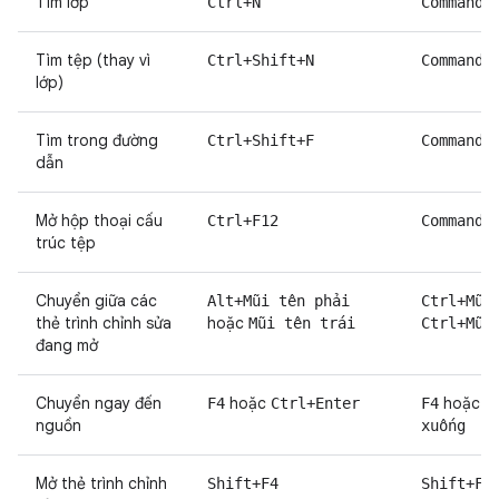
Tìm lớp
Ctrl+N
Command+
Tìm tệp (thay vì
Ctrl+Shift+N
Command+
lớp)
Tìm trong đường
Ctrl+Shift+F
Command+
dẫn
Mở hộp thoại cấu
Ctrl+F12
Command+
trúc tệp
Chuyển giữa các
Alt+Mũi tên phải
Ctrl+Mũi
thẻ trình chỉnh sửa
hoặc
Mũi tên trái
Ctrl+Mũi
đang mở
Chuyển ngay đến
hoặc
hoặc
F4
Ctrl+Enter
F4
C
nguồn
xuống
Mở thẻ trình chỉnh
Shift+F4
Shift+F4