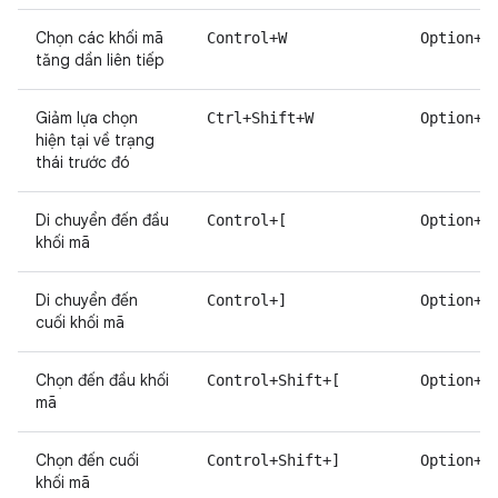
Chọn các khối mã
Control+W
Option+M
tăng dần liên tiếp
Giảm lựa chọn
Ctrl+Shift+W
Option+M
hiện tại về trạng
thái trước đó
Di chuyển đến đầu
Control+[
Option+C
khối mã
Di chuyển đến
Control+]
Option+C
cuối khối mã
Chọn đến đầu khối
Control+Shift+[
Option+C
mã
Chọn đến cuối
Control+Shift+]
Option+C
khối mã