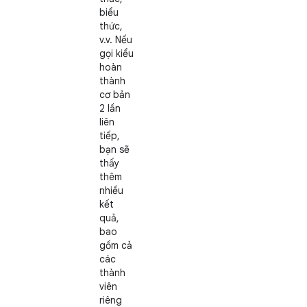
biểu
thức,
v.v. Nếu
gọi kiểu
hoàn
thành
cơ bản
2 lần
liên
tiếp,
bạn sẽ
thấy
thêm
nhiều
kết
quả,
bao
gồm cả
các
thành
viên
riêng