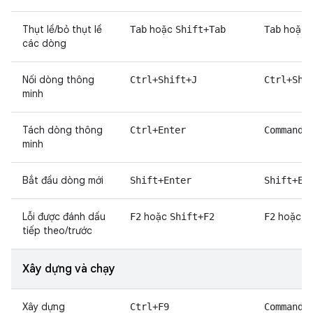
Thụt lề/bỏ thụt lề
hoặc
hoặc
Tab
Shift+Tab
Tab
các dòng
Nối dòng thông
Ctrl+Shift+J
Ctrl+Shi
minh
Tách dòng thông
Ctrl+Enter
Command+
minh
Bắt đầu dòng mới
Shift+Enter
Shift+En
Lỗi được đánh dấu
hoặc
hoặc
F2
Shift+F2
F2
S
tiếp theo/trước
Xây dựng và chạy
Xây dựng
Ctrl+F9
Command+