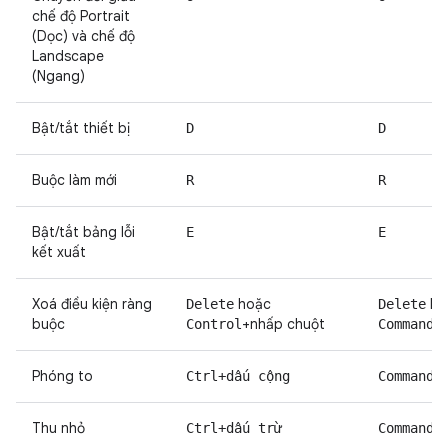
chế độ Portrait
(Dọc) và chế độ
Landscape
(Ngang)
Bật/tắt thiết bị
D
D
Buộc làm mới
R
R
Bật/tắt bảng lỗi
E
E
kết xuất
Xoá điều kiện ràng
hoặc
ho
Delete
Delete
buộc
+nhấp chuột
+
Control
Command
Phóng to
Ctrl+dấu cộng
Command+
Thu nhỏ
Ctrl+dấu trừ
Command+