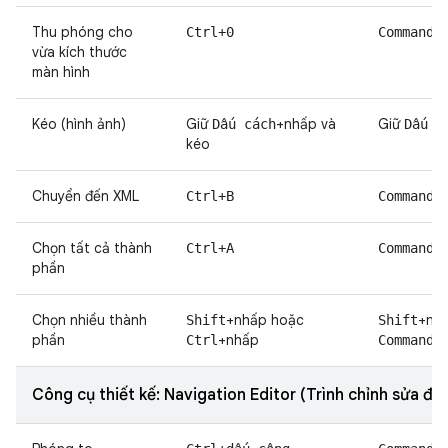
Thu phóng cho
Ctrl+0
Command+
vừa kích thước
màn hình
Kéo (hình ảnh)
Giữ
+nhấp và
Giữ
Dấu cách
Dấu c
kéo
Chuyển đến XML
Ctrl+B
Command+
Chọn tất cả thành
Ctrl+A
Command+
phần
Chọn nhiều thành
+nhấp hoặc
+nh
Shift
Shift
phần
+nhấp
+
Ctrl
Command
Công cụ thiết kế: Navigation Editor (Trình chỉnh sửa đi