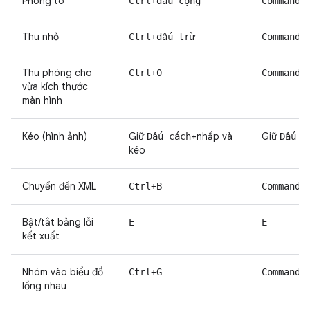
Phóng to
Ctrl+dấu cộng
Command+
Thu nhỏ
Ctrl+dấu trừ
Command+
Thu phóng cho
Ctrl+0
Command+
vừa kích thước
màn hình
Kéo (hình ảnh)
Giữ
+nhấp và
Giữ
Dấu cách
Dấu c
kéo
Chuyển đến XML
Ctrl+B
Command+
Bật/tắt bảng lỗi
E
E
kết xuất
Nhóm vào biểu đồ
Ctrl+G
Command+
lồng nhau