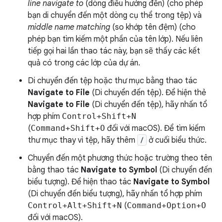
line navigate to
(dòng điều hướng đến) (cho phép
bạn di chuyển đến một dòng cụ thể trong tệp) và
middle name matching
(so khớp tên đệm) (cho
phép bạn tìm kiếm một phần của tên lớp). Nếu liên
tiếp gọi hai lần thao tác này, bạn sẽ thấy các kết
quả có trong các lớp của dự án.
Di chuyển đến tệp hoặc thư mục bằng thao tác
Navigate to File
(Di chuyển đến tệp). Để hiện thẻ
Navigate to File
(Di chuyển đến tệp), hãy nhấn tổ
hợp phím
Control+Shift+N
(
Command+Shift+O
đối với macOS). Để tìm kiếm
thư mục thay vì tệp, hãy thêm
/
ở cuối biểu thức.
Chuyển đến một phương thức hoặc trường theo tên
bằng thao tác
Navigate to Symbol
(Di chuyển đến
biểu tượng). Để hiện thao tác
Navigate to Symbol
(Di chuyển đến biểu tượng), hãy nhấn tổ hợp phím
Control+Alt+Shift+N
(
Command+Option+O
đối với macOS).