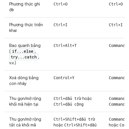
Phương thức ghi
Ctrl+O
Ctrl+O
đè
Phương thức triển
Ctrl+I
Ctrl+I
khai
Bao quanh bằng
Ctrl+Alt+T
Command+
if
.
.
.
else
(
,
try
.
.
.
catch
,
v.v.)
Xoá dòng bằng
Control+Y
Command+
con nháy
Thu gọn/mở rộng
hoặc
Ctrl+dấu trừ
Command+
khối mã hiện tại
Ctrl+dấu cộng
Command+
Thu gọn/mở rộng
Ctrl+Shift+dấu trừ
Command+
tất cả khối mã
hoặc
hoặc
Ctrl+Shift+dấu
Comm