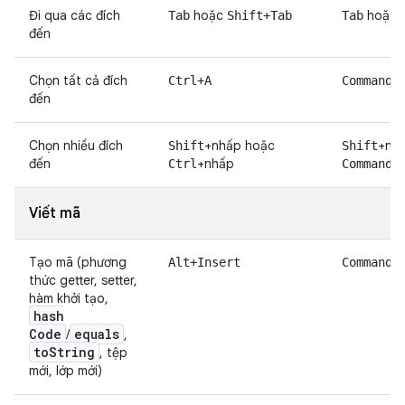
Đi qua các đích
hoặc
hoặc
Tab
Shift+Tab
Tab
đến
Chọn tất cả đích
Ctrl+A
Command+
đến
Chọn nhiều đích
+nhấp hoặc
+nh
Shift
Shift
đến
+nhấp
+
Ctrl
Command
Viết mã
Tạo mã (phương
Alt+Insert
Command+
thức getter, setter,
hàm khởi tạo,
hash
Code
equals
/
,
to
String
, tệp
mới, lớp mới)