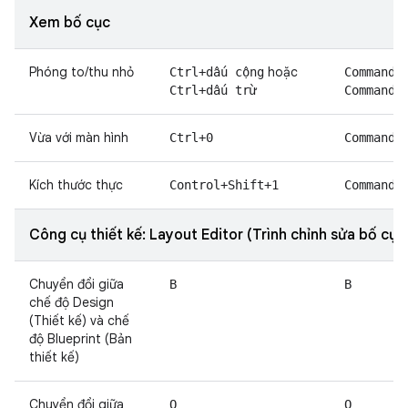
Xem bố cục
Phóng to/thu nhỏ
hoặc
Ctrl+dấu cộng
Command+
Ctrl+dấu trừ
Command+
Vừa với màn hình
Ctrl+0
Command+
Kích thước thực
Control+Shift+1
Command+
Công cụ thiết kế: Layout Editor (Trình chỉnh sửa bố cục
Chuyển đổi giữa
B
B
chế độ Design
(Thiết kế) và chế
độ Blueprint (Bản
thiết kế)
Chuyển đổi giữa
O
O