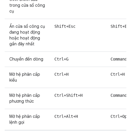
trong cửa sổ công
cụ
Ẩn cửa sổ công cụ
Shift+Esc
Shift+Es
đang hoạt động
hoặc hoạt động
gần đây nhất
Chuyển đến dòng
Ctrl+G
Command+
Mở hệ phân cấp
Ctrl+H
Ctrl+H
kiểu
Mở hệ phân cấp
Ctrl+Shift+H
Command+
phương thức
Mở hệ phân cấp
Ctrl+Alt+H
Ctrl+Opt
lệnh gọi