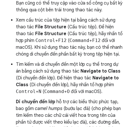
Bạn cũng có thể truy cập vào cửa sổ công cụ bất kỳ
thông qua cột bên trái trong thao tác này.
Xem cấu trúc của tệp hiện tại bằng cách sử dụng
thao tác
File Structure
(Cấu trúc tệp). Để hiện
thao tác
File Structure
(Cấu trúc tệp), hãy nhấn tổ
hợp phím
Control+F12
(
Command+F12
đối với
macOS). Khi sử dụng thao tác này, bạn có thể nhanh
chóng di chuyển đến phần bất kỳ trong tệp hiện tại.
Tìm kiếm và di chuyển đến một lớp cụ thể trong dự
án bằng cách sử dụng thao tác
Navigate to Class
(Di chuyển đến lớp). Để hiện thao tác
Navigate to
Class
(Di chuyển đến lớp), hãy nhấn tổ hợp phím
Control+N
(
Command+O
đối với macOS).
Di chuyển đến lớp
hỗ trợ các biểu thức phức tạp,
bao gồm
camel humps
(bướu lạc đà) (cho phép bạn
tìm kiếm theo các chữ cái viết hoa trong tên của
phần tử được viết theo kiểu lạc đà), các đường dẫn,