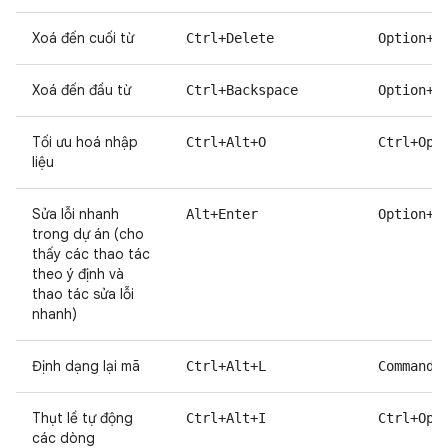
Xoá đến cuối từ
Ctrl+Delete
Option+D
Xoá đến đầu từ
Ctrl+Backspace
Option+D
Tối ưu hoá nhập
Ctrl+Alt+O
Ctrl+Opt
liệu
Sửa lỗi nhanh
Alt+Enter
Option+E
trong dự án (cho
thấy các thao tác
theo ý định và
thao tác sửa lỗi
nhanh)
Định dạng lại mã
Ctrl+Alt+L
Command+
Thụt lề tự động
Ctrl+Alt+I
Ctrl+Opt
các dòng