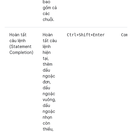
bao
gồm cả
các
chuỗi.
Hoàn tất
Hoàn
Ctrl+Shift+Enter
Comm
câu lệnh
tất câu
(Statement
lệnh
Completion)
hiện
tại,
thêm
dấu
ngoặc
đơn,
dấu
ngoặc
vuông,
dấu
ngoặc
nhọn
còn
thiếu,