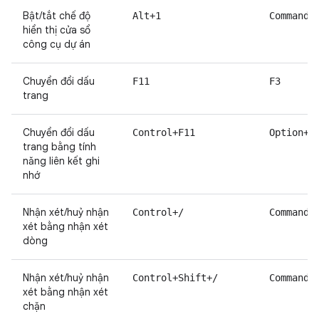
Bật/tắt chế độ
Alt+1
Command+
hiển thị cửa sổ
công cụ dự án
Chuyển đổi dấu
F11
F3
trang
Chuyển đổi dấu
Control+F11
Option+F
trang bằng tính
năng liên kết ghi
nhớ
Nhận xét/huỷ nhận
Control+/
Command+
xét bằng nhận xét
dòng
Nhận xét/huỷ nhận
Control+Shift+/
Command+
xét bằng nhận xét
chặn