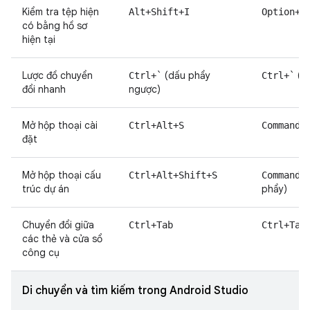
Kiểm tra tệp hiện
Alt+Shift+I
Option+S
có bằng hồ sơ
hiện tại
Lược đồ chuyển
(dấu phẩy
(d
Ctrl+`
Ctrl+`
đổi nhanh
ngược)
Mở hộp thoại cài
Ctrl+Alt+S
Command+
đặt
Mở hộp thoại cấu
Ctrl+Alt+Shift+S
Command+
trúc dự án
phẩy)
Chuyển đổi giữa
Ctrl+Tab
Ctrl+Tab
các thẻ và cửa sổ
công cụ
Di chuyển và tìm kiếm trong Android Studio