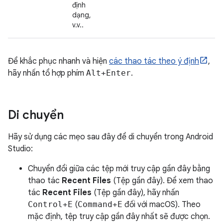
định
dạng,
v.v..
Để khắc phục nhanh và hiện
các thao tác theo ý định
,
hãy nhấn tổ hợp phím
Alt+Enter
.
Di chuyển
Hãy sử dụng các mẹo sau đây để di chuyển trong Android
Studio:
Chuyển đổi giữa các tệp mới truy cập gần đây bằng
thao tác
Recent Files
(Tệp gần đây). Để xem thao
tác
Recent Files
(Tệp gần đây), hãy nhấn
Control+E
(
Command+E
đối với macOS). Theo
mặc định, tệp truy cập gần đây nhất sẽ được chọn.