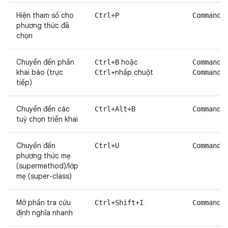
Hiện tham số cho
Ctrl+P
Command+
phương thức đã
chọn
Chuyển đến phần
hoặc
Ctrl+B
Command+
khai báo (trực
+nhấp chuột
+
Ctrl
Command
tiếp)
Chuyển đến các
Ctrl+Alt+B
Command+
tuỳ chọn triển khai
Chuyển đến
Ctrl+U
Command+
phương thức mẹ
(supermethod)/lớp
mẹ (super-class)
Mở phần tra cứu
Ctrl+Shift+I
Command+
định nghĩa nhanh