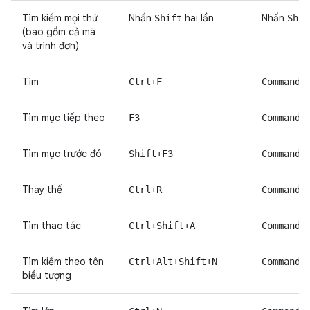
Tìm kiếm mọi thứ
Nhấn
hai lần
Nhấn
Shift
Shif
(bao gồm cả mã
và trình đơn)
Tìm
Ctrl+F
Command+
Tìm mục tiếp theo
F3
Command+
Tìm mục trước đó
Shift+F3
Command+
Thay thế
Ctrl+R
Command+
Tìm thao tác
Ctrl+Shift+A
Command+
Tìm kiếm theo tên
Ctrl+Alt+Shift+N
Command+
biểu tượng