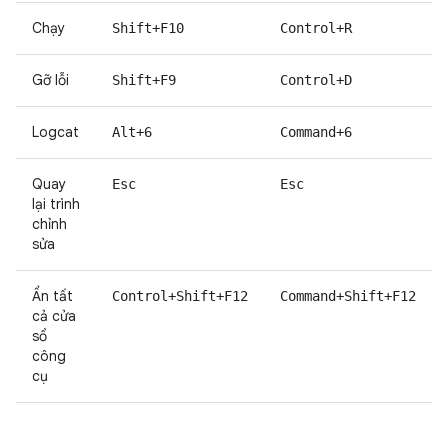
Chạy
Shift+F10
Control+R
Gỡ lỗi
Shift+F9
Control+D
Logcat
Alt+6
Command+6
Quay
Esc
Esc
lại trình
chỉnh
sửa
Ẩn tất
Control+Shift+F12
Command+Shift+F12
cả cửa
sổ
công
cụ