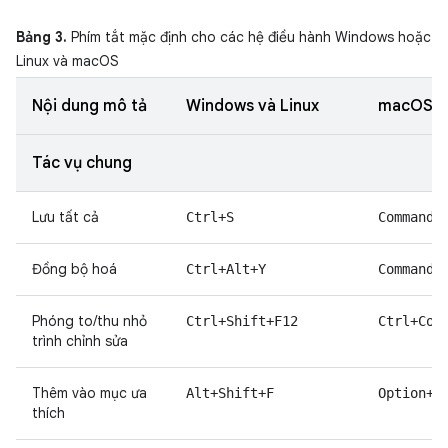
Bảng 3.
Phím tắt mặc định cho các hệ điều hành Windows hoặc
Linux và macOS
Nội dung mô tả
Windows và Linux
macOS
Tác vụ chung
Lưu tất cả
Ctrl+S
Command+
Đồng bộ hoá
Ctrl+Alt+Y
Command+
Phóng to/thu nhỏ
Ctrl+Shift+F12
Ctrl+Com
trình chỉnh sửa
Thêm vào mục ưa
Alt+Shift+F
Option+S
thích