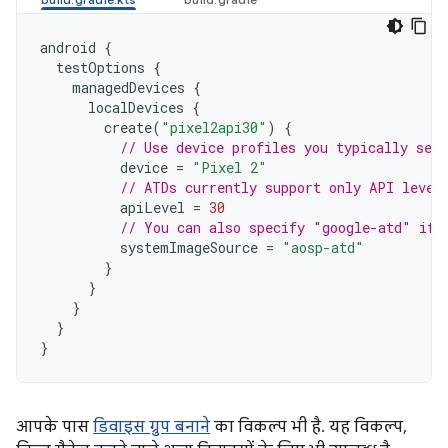
android
{
testOptions
{
managedDevices
{
localDevices
{
create
(
"pixel2api30"
)
{
// Use device profiles you typically see 
device
=
"Pixel 2"
// ATDs currently support only API level
apiLevel
=
30
// You can also specify "google-atd" if 
systemImageSource
=
"aosp-atd"
}
}
}
}
}
आपके पास
डिवाइस ग्रुप बनाने
का विकल्प भी है. यह विकल्प,