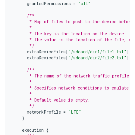
grantedPermissions
=
"all"
/**
       * Map of files to push to the device before
       *
       * The key is the location on the device.
       * The value is the location of the file, ei
       */
extraDeviceFiles
[
"/sdcard/dir1/file1.txt"
]
=
extraDeviceFiles
[
"/sdcard/dir2/file2.txt"
]
=
/**
       * The name of the network traffic profile.
       *
       * Specifies network conditions to emulate w
       *
       * Default value is empty.
       */
networkProfile
=
"LTE"
}
execution
{