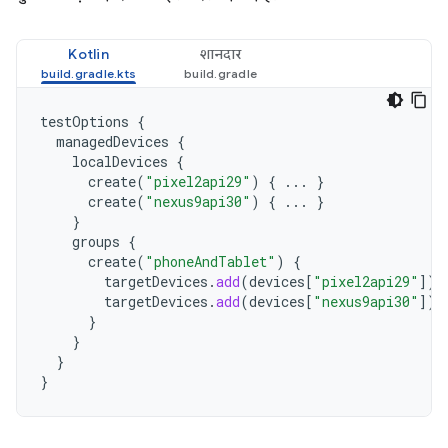
Kotlin
शानदार
testOptions
{
managedDevices
{
localDevices
{
create
(
"pixel2api29"
)
{
...
}
create
(
"nexus9api30"
)
{
...
}
}
groups
{
create
(
"phoneAndTablet"
)
{
targetDevices
.
add
(
devices
[
"pixel2api29"
]
)
targetDevices
.
add
(
devices
[
"nexus9api30"
]
)
}
}
}
}