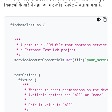
विकल्पों के बारे में यहां दिए गए कोड स्निपेट में बताया गया है.
firebaseTestLab
{
...
/**
   * A path to a JSON file that contains service a
   * a Firebase Test Lab project.
   */
serviceAccountCredentials
.
set
(
file
(
"your_service
testOptions
{
fixture
{
/**
       * Whether to grant permissions on the devic
       * Available options are "all" or "none".
       *
       * Default value is "all".
       */