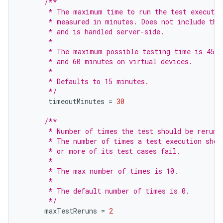
/**
       * The maximum time to run the test executio
       * measured in minutes. Does not include the
       * and is handled server-side.
       *
       * The maximum possible testing time is 45 m
       * and 60 minutes on virtual devices.
       *
       * Defaults to 15 minutes.
       */
timeoutMinutes
=
30
/**
       * Number of times the test should be rerun 
       * The number of times a test execution shou
       * or more of its test cases fail.
       *
       * The max number of times is 10.
       *
       * The default number of times is 0.
       */
maxTestReruns
=
2