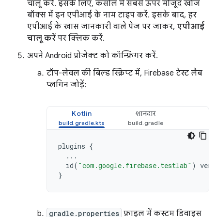
चालू करें. इसके लिए, कंसोल में सबसे ऊपर मौजूद खोज
बॉक्स में इन एपीआई के नाम टाइप करें. इसके बाद, हर
एपीआई के खास जानकारी वाले पेज पर जाकर,
एपीआई
चालू करें
पर क्लिक करें.
अपने Android प्रोजेक्ट को कॉन्फ़िगर करें.
टॉप-लेवल की बिल्ड स्क्रिप्ट में, Firebase टेस्ट लैब
प्लगिन जोड़ें:
Kotlin
शानदार
plugins
{
...
id
(
"com.google.firebase.testlab"
)
vers
}
gradle.properties
फ़ाइल में कस्टम डिवाइस