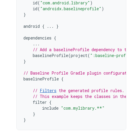
id
(
"com.android.library"
)
id
(
"androidx.baselineprofile"
)
}
android
{
...
}
dependencies
{
...
// Add a baselineProfile dependency to th
baselineProfile
(
project
(
":baseline-profil
}
// Baseline Profile Gradle plugin configurati
baselineProfile
{
// 
Filters
 the generated profile rules. 
// This example keeps the classes in the 
filter
{
include
"com.mylibrary.**"
}
}