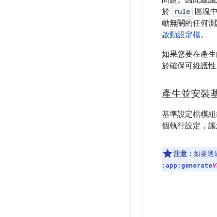
於
rule
區塊
動無關的任何測
啟動設定檔
。
如果您要在產生
於確保可維護性
產生並安裝
基準設定檔模組範
個執行設定，讓
注意：
如要透
:app:generate
V