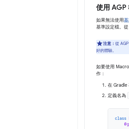
使用 AGP 
如果無法使用
基
基準設定檔。從 An
注意：
從 AG
好的體驗。
如要使用 Mac
作：
在 Gradl
定義名為
class
@g