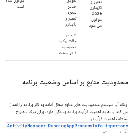
تعویق
موکول شده
تعمیر و
افتادن
است
نگهداری
پنجره
doze
تعمیر و
موکول
نگهداری
می شود
آلارم در
حالت بیکار:
محدود به
7 در ساعت
محدودیت منابع بر اساس وضعیت برنامه
اینکه آیا سیستم محدودیت های منابع سطل آماده به کار برنامه را اعمال
می کند یا نه به اهمیت فرآیند برنامه بستگی دارد. برای درک سطوح
مختلف اهمیت فرآیند،
ActivityManager.RunningAppProcessInfo.importanc
e