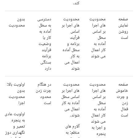
کند.
صفحه
محدودیت
محدودیت
دسترسی
بدون
نمایش
های اجرا
های اجرا بر
به سطل
محدودیت
روشن
بر اساس
اساس
آماده به
است
سطل
فرآیند
کار یا
آماده به
برنامه و
وضعیت
کار اعمال
سطل آماده
فرآیند
می شوند
به کار
برنامه
اعمال می
بستگی
شوند
دارد
صفحه
محدودیت
محدودیت
در هنگام
اولویت بالا:
خاموش
های اجرا
های اجرا بر
چرت زدن
بدون
و چرت
بر اساس
اساس سطل
محدود
محدودیت
زدن
سطل
آماده به کار
است
اجرا
فعال
آماده به
اعمال می
اولویت عادی:
است
کار اعمال
شوند.
به پنجره
می شوند
آلارم های
تعمیر و
و اجرا به
منظم: به
نگهداری دوز
پنجره