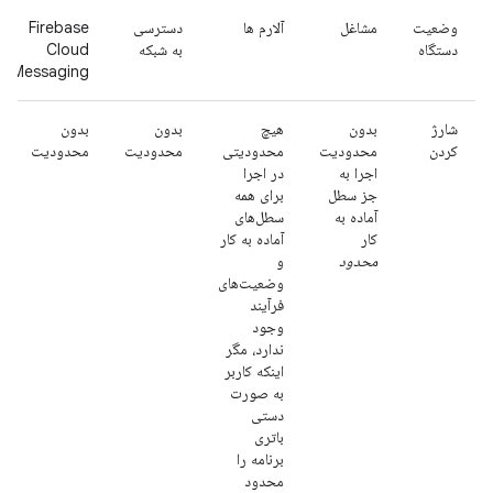
وضعیت
مشاغل
آلارم ها
دسترسی
Firebase
دستگاه
به شبکه
Cloud
Messaging
شارژ
بدون
هیچ
بدون
بدون
کردن
محدودیت
محدودیتی
محدودیت
محدودیت
اجرا به
در اجرا
جز سطل
برای همه
آماده به
سطل‌های
کار
آماده به کار
محدود
و
وضعیت‌های
فرآیند
وجود
ندارد، مگر
اینکه کاربر
به صورت
دستی
باتری
برنامه را
محدود