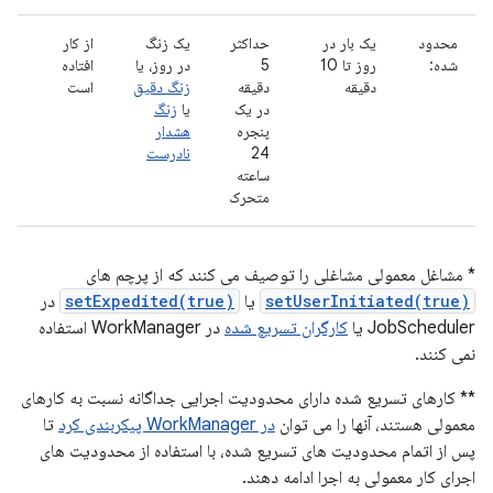
محدود
یک بار در
حداکثر
یک زنگ
از کار
شده:
روز تا 10
5
در روز، یا
افتاده
دقیقه
دقیقه
زنگ دقیق
است
در یک
یا
زنگ
پنجره
هشدار
24
نادرست
ساعته
متحرک
* مشاغل معمولی مشاغلی را توصیف می کنند که از پرچم های
setUserInitiated(true)
یا
setExpedited(true)
در
JobScheduler یا
کارگران تسریع شده
در WorkManager استفاده
نمی کنند.
** کارهای تسریع شده دارای محدودیت اجرایی جداگانه نسبت به کارهای
معمولی هستند، آنها را می توان
در WorkManager پیکربندی کرد
تا
پس از اتمام محدودیت های تسریع شده، با استفاده از محدودیت های
اجرای کار معمولی به اجرا ادامه دهند.