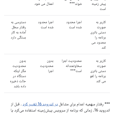
پیش زمینه
شوند***
اعمال می شود
است
کاربر به
اجرا محدود
اجرا محدود
دسترسی به
صورت
شده است
شده است
رفتار سطل
دستی باتری
آماده به کار
برنامه را
بستگی دارد
محدود می
کند
کاربر به
محدودیت اجرا
بدون
بدون
صورت
سخاوتمندانه
محدودیت
محدودیت
دستی باتری
است***
اجرا
مگر اینکه
برنامه را لغو
دستگاه در
می کند
حالت ذخیره
داده باشد
*** رفتار سهمیه اعدام برای مشاغل
در اندروید 16 تغییر کرد
. قبل از
اندروید 16، زمانی که برنامه از سرویس پیش‌زمینه استفاده می‌کرد یا