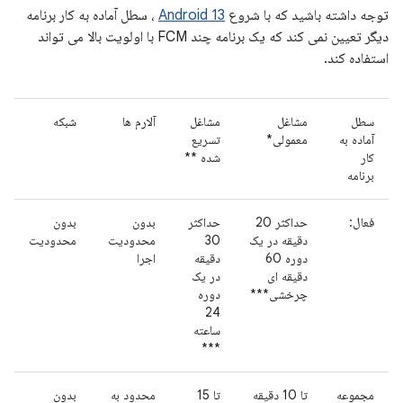
توجه داشته باشید که با شروع
Android 13
، سطل آماده به کار برنامه
دیگر تعیین نمی کند که یک برنامه چند FCM با اولویت بالا می تواند
استفاده کند.
سطل
مشاغل
مشاغل
آلارم ها
شبکه
آماده به
معمولی*
تسریع
کار
شده **
برنامه
فعال:
حداکثر 20
حداکثر
بدون
بدون
دقیقه در یک
30
محدودیت
محدودیت
دوره 60
دقیقه
اجرا
دقیقه ای
در یک
چرخشی***
دوره
24
ساعته
***
مجموعه
تا 10 دقیقه
تا 15
محدود به
بدون