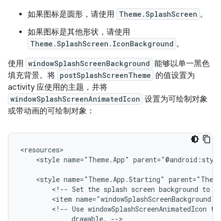
如果图标是圆形，请使用
Theme.SplashScreen
。
如果图标是其他形状，请使用
Theme.SplashScreen.IconBackground
。
使用
windowSplashScreenBackground
能够以单一黑色
填充背景。将
postSplashScreenTheme
的值设置为
activity 应使用的主题，并将
windowSplashScreenAnimatedIcon
设置为可绘制对象
或带动画的可绘制对象：
<style
name="Theme.App"
parent="@android:styl
<style
name="Theme.App.Starting"
<!--
Set
the
splash
screen
background
to
b
<item
<!--
Use
windowSplashScreenAnimatedIcon
to
drawable.