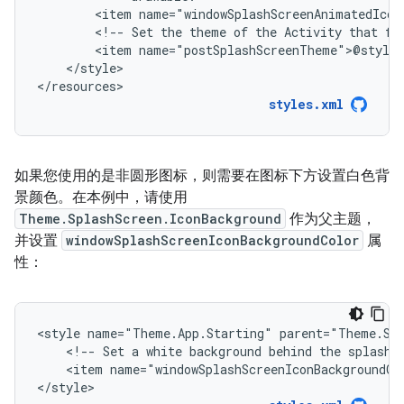
<item
<!--
Set
the
theme
of
the
Activity
that
fo
<item
</style>

</resources>
styles.xml
如果您使用的是非圆形图标，则需要在图标下方设置白色背
景颜色。在本例中，请使用
Theme.SplashScreen.IconBackground
作为父主题，
并设置
windowSplashScreenIconBackgroundColor
属
性：
<style
name="Theme.App.Starting"
<!--
Set
a
white
background
behind
the
splash
<item
name="windowSplashScreenIconBackgroundCo
</style>