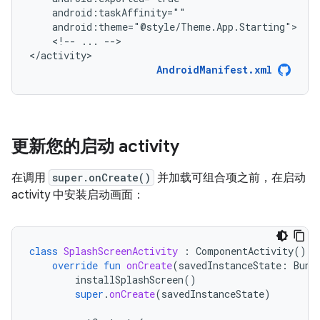
<!--
...
-->

</activity>
AndroidManifest.xml
更新您的启动 activity
在调用
super.onCreate()
并加载可组合项之前，在启动
activity 中安装启动画面：
class
SplashScreenActivity
:
ComponentActivity
()
{
override
fun
onCreate
(
savedInstanceState
:
Bund
installSplashScreen
()
super
.
onCreate
(
savedInstanceState
)