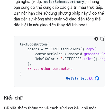
ngữ nghĩa (ví dụ:
colorScheme.primary
), nhưng
bạn cũng có thể cung cấp các giá trị màu trực tiếp.
Bạn nên hạn chế sử dụng phương pháp này vì có thể
dẫn đến sự không nhất quán với giao diện tổng thể,
đặc biệt là nếu giao diện thay đổi linh hoạt.
textEdgeButton
(
colors
=
filledButtonColors
().
copy
(
containerColor
=
android
.
graphics
.
Col
labelColor
=
0
xFFFFFF00
.
toInt
().
argb
),
// ... other parameters
)
GetStarted
.
kt
Kiểu chữ
Để biết thêm thông tin về cách sử dụng kiểu chữ một