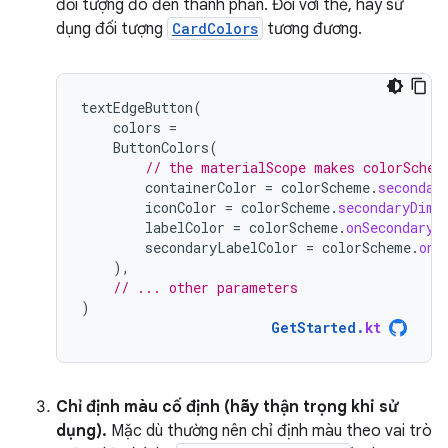
đối tượng đó đến thành phần. Đối với thẻ, hãy sử
dụng đối tượng
CardColors
tương đương.
textEdgeButton
(
colors
=
ButtonColors
(
// the materialScope makes colorSchem
containerColor
=
colorScheme
.
secondar
iconColor
=
colorScheme
.
secondaryDim
,
labelColor
=
colorScheme
.
onSecondary
,
secondaryLabelColor
=
colorScheme
.
onS
),
// ... other parameters
)
GetStarted
.
kt
Chỉ định màu cố định (hãy thận trọng khi sử
dụng).
Mặc dù thường nên chỉ định màu theo vai trò