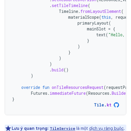
.
setTileTimeline
(
Timeline
.
fromLayoutElement
(
materialScope
(
this
,
reques
primaryLayout
(
mainSlot
=
{
text
(
"Hello, W
}
)
}
)
)
.
build
()
)
override
fun
onTileResourcesRequest
(
requestPar
Futures
.
immediateFuture
(
Resources
.
Builder
(
}
Tile
.
kt
Lưu ý quan trọng:
là một
dịch vụ ràng buộc
.
TileService