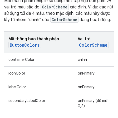
Mỗi thành phần riêng lẻ sử dụng một tập hợp con gồm 29
vai trò màu sắc do
ColorScheme
xác định. Ví dụ: các nút
sử dụng tối đa 4 màu, theo mặc định, các màu này được
lấy từ nhóm "chính" của
ColorScheme
đang hoạt động:
Mã thông báo thành phần
Vai trò
ButtonColors
ColorScheme
containerColor
chính
iconColor
onPrimary
labelColor
onPrimary
secondaryLabelColor
onPrimary (độ mờ
0,8)