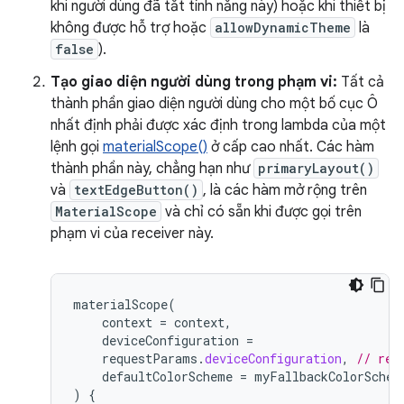
khi người dùng đã tắt tính năng này) hoặc khi thiết bị
không được hỗ trợ hoặc
allowDynamicTheme
là
false
).
Tạo giao diện người dùng trong phạm vi:
Tất cả
thành phần giao diện người dùng cho một bố cục Ô
nhất định phải được xác định trong lambda của một
lệnh gọi
materialScope()
ở cấp cao nhất. Các hàm
thành phần này, chẳng hạn như
primaryLayout()
và
textEdgeButton()
, là các hàm mở rộng trên
MaterialScope
và chỉ có sẵn khi được gọi trên
phạm vi của receiver này.
materialScope
(
context
=
context
,
deviceConfiguration
=
requestParams
.
deviceConfiguration
,
// req
defaultColorScheme
=
myFallbackColorSchem
)
{