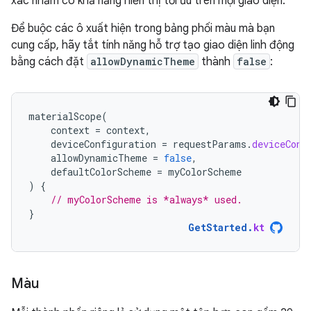
xác nhằm có khả năng hiển thị tối ưu trên mọi giao diện.
Để buộc các ô xuất hiện trong bảng phối màu mà bạn
cung cấp, hãy tắt tính năng hỗ trợ tạo giao diện linh động
bằng cách đặt
allowDynamicTheme
thành
false
:
materialScope
(
context
=
context
,
deviceConfiguration
=
requestParams
.
deviceConf
allowDynamicTheme
=
false
,
defaultColorScheme
=
myColorScheme
)
{
// myColorScheme is *always* used.
}
GetStarted
.
kt
Màu