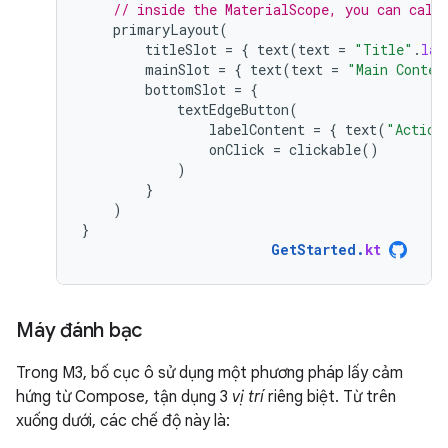
// inside the MaterialScope, you can call
primaryLayout
(
titleSlot
=
{
text
(
text
=
"Title"
.
lay
mainSlot
=
{
text
(
text
=
"Main Conten
bottomSlot
=
{
textEdgeButton
(
labelContent
=
{
text
(
"Action
onClick
=
clickable
()
)
}
)
}
GetStarted
.
kt
Máy đánh bạc
Trong M3, bố cục ô sử dụng một phương pháp lấy cảm
hứng từ Compose, tận dụng 3
vị trí
riêng biệt. Từ trên
xuống dưới, các chế độ này là: