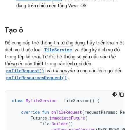
dùng trên nhiều nền tảng Wear OS.
Tạo ô
Để cung cấp thẻ thông tin từ ứng dụng, hãy triển khai một
dịch vụ thuộc loại
TileService
và đăng ký dịch vụ đó
trong tệp kê khai. Từ đó, hệ thống sẽ yêu cầu
các thẻ
thông tin
cần thiết trong các lệnh gọi đến
onTileRequest()
và
tài nguyên
trong các lệnh gọi đến
onTileResourcesRequest()
.
class
MyTileService
:
TileService
()
{
override
fun
onTileRequest
(
requestParams
:
Requ
Futures
.
immediateFuture
(
Tile
.
Builder
()
.
setResourcesVersion
(
RESOURCES_VER