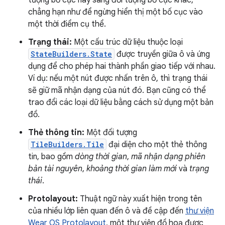
tượng bố cục này sang đối tượng bố cục khác,
chẳng hạn như để ngừng hiển thị một bố cục vào
một thời điểm cụ thể.
Trạng thái:
Một cấu trúc dữ liệu thuộc loại
StateBuilders.State
được truyền giữa ô và ứng
dụng để cho phép hai thành phần giao tiếp với nhau.
Ví dụ: nếu một nút được nhấn trên ô, thì trạng thái
sẽ giữ mã nhận dạng của nút đó. Bạn cũng có thể
trao đổi các loại dữ liệu bằng cách sử dụng một bản
đồ.
Thẻ thông tin:
Một đối tượng
TileBuilders.Tile
đại diện cho một thẻ thông
tin, bao gồm
dòng thời gian
,
mã nhận dạng phiên
bản tài nguyên
,
khoảng thời gian làm mới
và
trạng
thái
.
Protolayout:
Thuật ngữ này xuất hiện trong tên
của nhiều lớp liên quan đến ô và đề cập đến
thư viện
Wear OS Protolayout
, một thư viện đồ hoạ được