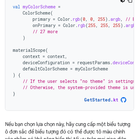
val
myColorScheme
=
ColorScheme
(
primary
=
Color
.
rgb
(
0
,
0
,
255
).
argb
,
// Bl
onPrimary
=
Color
.
rgb
(
255
,
255
,
255
).
argb
,
// 27 more
)
materialScope
(
context
=
context
,
deviceConfiguration
=
requestParams
.
deviceConf
defaultColorScheme
=
myColorScheme
)
{
// If the user selects "no theme" in settings,
// Otherwise, the system-provided theme is use
}
GetStarted
.
kt
Nếu bạn chọn lựa chọn này, hãy cung cấp một biểu tượng
ô đơn sắc để biểu tượng đó có thể được tô màu chính