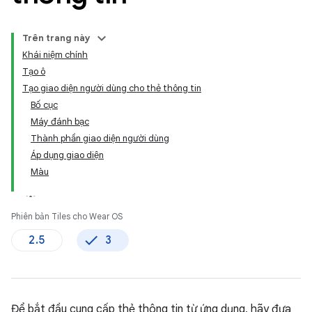
Trên trang này
Khái niệm chính
Tạo ô
Tạo giao diện người dùng cho thẻ thông tin
Bố cục
Máy đánh bạc
Thành phần giao diện người dùng
Áp dụng giao diện
Màu
Phiên bản Tiles cho Wear OS
2.5
3
Để bắt đầu cung cấp thẻ thông tin từ ứng dụng, hãy đưa