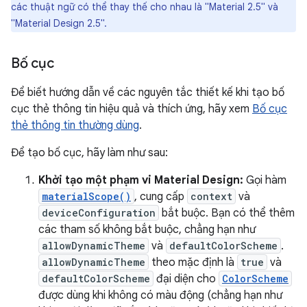
các thuật ngữ có thể thay thế cho nhau là "Material 2.5" và
"Material Design 2.5".
Bố cục
Để biết hướng dẫn về các nguyên tắc thiết kế khi tạo bố
cục thẻ thông tin hiệu quả và thích ứng, hãy xem
Bố cục
thẻ thông tin thường dùng
.
Để tạo bố cục, hãy làm như sau:
Khởi tạo một phạm vi Material Design:
Gọi hàm
materialScope()
, cung cấp
context
và
deviceConfiguration
bắt buộc. Bạn có thể thêm
các tham số không bắt buộc, chẳng hạn như
allowDynamicTheme
và
defaultColorScheme
.
allowDynamicTheme
theo mặc định là
true
và
defaultColorScheme
đại diện cho
ColorScheme
được dùng khi không có màu động (chẳng hạn như