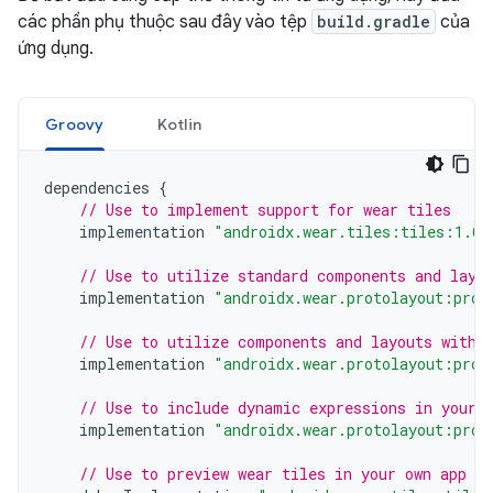
các phần phụ thuộc sau đây vào tệp
build.gradle
của
ứng dụng.
Groovy
Kotlin
dependencies
{
// Use to implement support for wear tiles
implementation
"androidx.wear.tiles:tiles:1.6.
// Use to utilize standard components and layo
implementation
"androidx.wear.protolayout:prot
// Use to utilize components and layouts with 
implementation
"androidx.wear.protolayout:prot
// Use to include dynamic expressions in your 
implementation
"androidx.wear.protolayout:prot
// Use to preview wear tiles in your own app