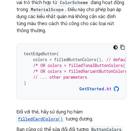
vai trò thích hợp từ
ColorScheme
đang hoạt động
trong
MaterialScope
. Điều này cho phép bạn áp
dụng các kiểu nhất quán mà không cần xác định
từng màu theo cách thủ công cho các loại nút
thông thường.
textEdgeButton
(
colors
=
filledButtonColors
(),
// default
/* OR colors = filledTonalButtonColors() 
/* OR colors = filledVariantButtonColors(
// ... other parameters
)
GetStarted
.
kt
Đối với thẻ, hãy sử dụng họ hàm
filledCardColors()
tương đương.
Bạn cũng có thể sửa đổi đối tượng
ButtonColors