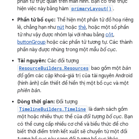
phần tử trực quan trên màn hình. Bạn có thể thực
hiện việc này bằng hàm
primaryLayout()
.
Phần tử bố cục:
Thể hiện một phần tử đồ hoạ riêng
lẻ, chẳng hạn như
nút
hoặc
thẻ
, hoặc một số phần
tử như vậy được nhóm lại với nhau bằng
cột
,
buttonGroup
hoặc các phần tử tương tự. Các thành
phần này được nhúng trong một
mẫu bố cục
.
Tài nguyên:
Các đối tượng
ResourceBuilders.Resources
bao gồm một
bản
đồ
gồm các cặp khoá-giá trị của tài nguyên Android
(hình ảnh) cần thiết để hiển thị một bố cục và một
phiên bản
.
Dòng thời gian:
Đối tượng
TimelineBuilders.Timeline
là danh sách gồm
một hoặc nhiều thực thể của
đối tượng bố cục
. Bạn
có thể cung cấp nhiều cơ chế và biểu thức để cho
biết thời điểm trình kết xuất sẽ chuyển từ một đối