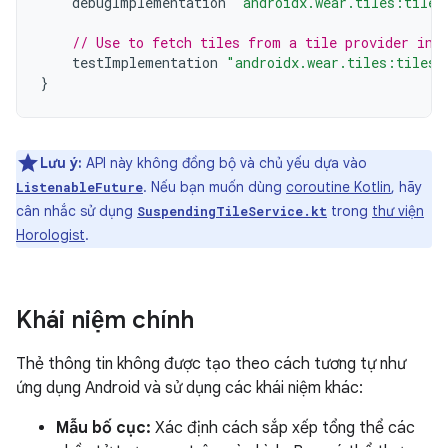
debugImplementation
"androidx.wear.tiles:tiles
// Use to fetch tiles from a tile provider in 
testImplementation
"androidx.wear.tiles:tiles-
}
Lưu ý:
API này không đồng bộ và chủ yếu dựa vào
. Nếu bạn muốn dùng
coroutine Kotlin
, hãy
ListenableFuture
cân nhắc sử dụng
trong
thư viện
SuspendingTileService.kt
Horologist
.
Khái niệm chính
Thẻ thông tin không được tạo theo cách tương tự như
ứng dụng Android và sử dụng các khái niệm khác:
Mẫu bố cục:
Xác định cách sắp xếp tổng thể các