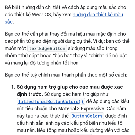
Để biết hướng dẫn chi tiết về cách áp dụng màu sắc cho
các thiết kế Wear OS, hãy xem
hướng dẫn thiết kế màu
sắc
.
Bạn có thể cần phải thay đổi mã hiệu màu mặc định cho
các phần tử giao diện người dùng cụ thể. Ví dụ: bạn có thể
muốn một
textEdgeButton
sử dụng màu sắc trong
nhóm "thứ cấp" hoặc "bậc ba" thay vì "chính" để nổi bật
và mang lại độ tương phản tốt hơn.
Bạn có thể tuỳ chỉnh màu thành phần theo một số cách:
Sử dụng hàm trợ giúp cho các màu được xác
định trước.
Sử dụng các hàm trợ giúp như
filledTonalButtonColors()
để áp dụng các kiểu
nút tiêu chuẩn cho Material 3 Expressive. Các hàm
này tạo ra các thực thể
ButtonColors
được định
cấu hình sẵn, ánh xạ các kiểu phổ biến như kiểu tô
màu nền, kiểu tông màu hoặc kiểu đường viền với các