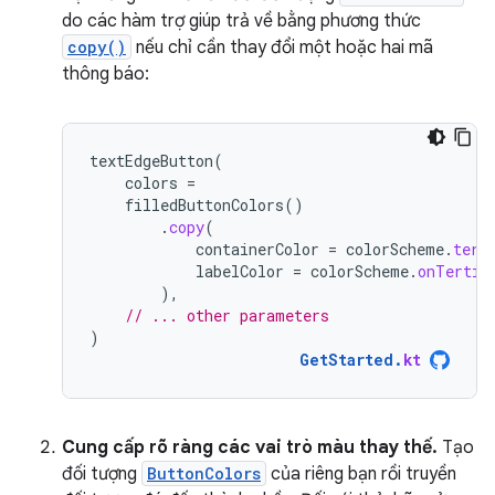
do các hàm trợ giúp trả về bằng phương thức
copy()
nếu chỉ cần thay đổi một hoặc hai mã
thông báo:
textEdgeButton
(
colors
=
filledButtonColors
()
.
copy
(
containerColor
=
colorScheme
.
tert
labelColor
=
colorScheme
.
onTertia
),
// ... other parameters
)
GetStarted
.
kt
Cung cấp rõ ràng các vai trò màu thay thế.
Tạo
đối tượng
ButtonColors
của riêng bạn rồi truyền