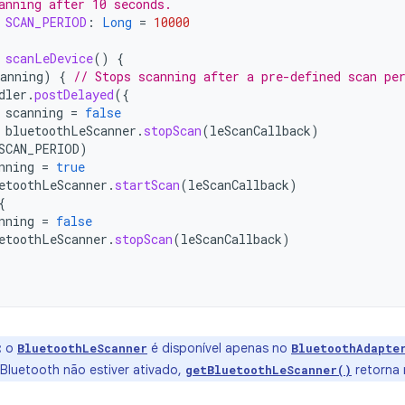
anning after 10 seconds.
SCAN_PERIOD
:
Long
=
10000
scanLeDevice
()
{
anning
)
{
// Stops scanning after a pre-defined scan pe
dler
.
postDelayed
({
scanning
=
false
bluetoothLeScanner
.
stopScan
(
leScanCallback
)
SCAN_PERIOD
)
nning
=
true
etoothLeScanner
.
startScan
(
leScanCallback
)
{
nning
=
false
etoothLeScanner
.
stopScan
(
leScanCallback
)
:
o
é disponível apenas no
BluetoothLeScanner
BluetoothAdapte
 Bluetooth não estiver ativado,
retorna 
getBluetoothLeScanner()