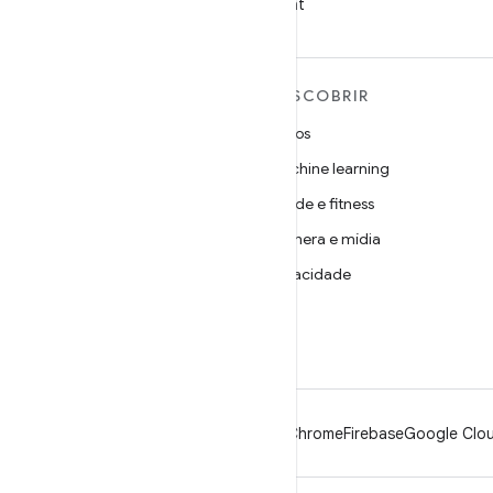
no WeChat
MAIS SOBRE O ANDROID
DESCOBRIR
Android
Jogos
Android para empresas
Machine learning
Segurança
Saúde e fitness
Source
Câmera e mídia
Notícias
Privacidade
Blog
5G
Podcasts
Android
Chrome
Firebase
Google Clou