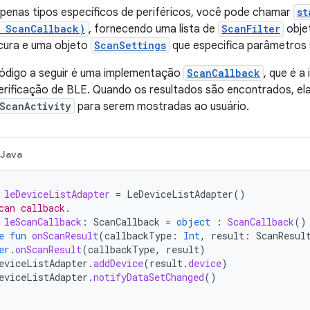
penas tipos específicos de periféricos, você pode chamar
st
, ScanCallback)
, fornecendo uma lista de
ScanFilter
objet
ocura e uma objeto
ScanSettings
que especifica parâmetros 
ódigo a seguir é uma implementação
ScanCallback
, que é a
erificação de BLE. Quando os resultados são encontrados, el
ScanActivity
para serem mostradas ao usuário.
Java
leDeviceListAdapter
=
LeDeviceListAdapter
()
can callback.
leScanCallback
:
ScanCallback
=
object
:
ScanCallback
()
e
fun
onScanResult
(
callbackType
:
Int
,
result
:
ScanResul
er
.
onScanResult
(
callbackType
,
result
)
eviceListAdapter
.
addDevice
(
result
.
device
)
eviceListAdapter
.
notifyDataSetChanged
()