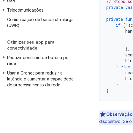
USB
// Stops sc
private
val
Telecomunicações
private
fun
Comunicação de banda ultralarga
if
(
!
sc
(UWB)
han
Otimizar seu app para
conectividade
},
sca
Reduzir consumo de bateria por
blu
rede
}
else
sca
Usar a Cronet para reduzir a
blu
latência e aumentar a capacidade
}
de processamento da rede
}
Observação
dispositivo. Se o