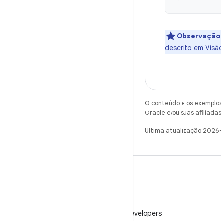
Observação
descrito em
Visã
O conteúdo e os exemplos 
Oracle e/ou suas afiliadas
Última atualização 2026
WeChat
Siga o Android Developers