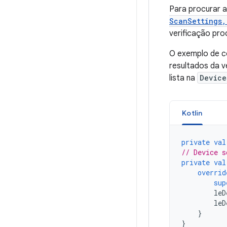
Para procurar a
ScanSettings
verificação pr
O exemplo de c
resultados da v
lista na
Device
Kotlin
private
val
// Device s
private
val
overrid
sup
leD
leD
}
}