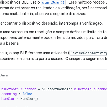
dispositivos BLE, use o
startScan()
. Esse método recebe
forma de retornar os resultados da verificação, será necessá
some muita bateria, observe o seguinte diretrizes:
encontrar o dispositivo desejado, interrompa a verificação.
a uma varredura em repetição e sempre defina um limite de te
sponíveis anteriormente podem ter sido movidos para fora do 
a a bateria.
guir, o app BLE fornece uma atividade (
DeviceScanActivit
poníveis em uma lista para o usuário. O snippet a seguir mostra
Java
bluetoothLeScanner
=
bluetoothAdapter
.
bluetoothLeScanne
scanning
=
false
handler
=
Handler
()