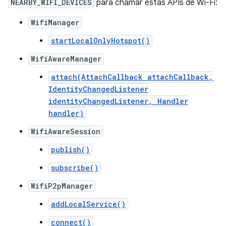
NEARBY_WIFI_DEVICES
para chamar estas APIs de Wi-Fi:
WifiManager
startLocalOnlyHotspot()
WifiAwareManager
attach(AttachCallback attachCallback,
IdentityChangedListener
identityChangedListener, Handler
handler)
WifiAwareSession
publish()
subscribe()
WifiP2pManager
addLocalService()
connect()