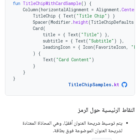
fun
TitleChipWithCardSample
()
{
Column
(
horizontalAlignment
=
Alignment
.
CenterH
TitleChip
{
Text
(
"Title Chip"
)
}
Spacer
(
Modifier
.
height
(
TitleChipDefaults
.
a
Card
(
title
=
{
Text
(
"Title"
)
},
subtitle
=
{
Text
(
"Subtitle"
)
},
leadingIcon
=
{
Icon
(
FavoriteIcon
,
"Lo
)
{
Text
(
"Card Content"
)
}
}
}
TitleChipSamples
.
kt
النقاط الرئيسية حول الرمز
يتم توسيط شريحة العنوان أفقيًا، وهي المحاذاة المعتادة
لشريحة العنوان الموضوعة فوق بطاقة.