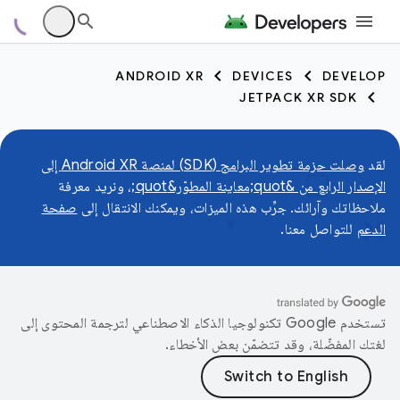
ANDROID XR
DEVICES
DEVELOP
JETPACK XR SDK
لقد
وصلت حزمة تطوير البرامج (SDK) لمنصة Android XR إلى
الإصدار الرابع من &quot;معاينة المطوّر&quot;
، ونريد معرفة
ملاحظاتك وآرائك. جرِّب هذه الميزات، ويمكنك الانتقال إلى
صفحة
الدعم
للتواصل معنا.
تستخدم Google تكنولوجيا الذكاء الاصطناعي لترجمة المحتوى إلى
لغتك المفضّلة، وقد تتضمّن بعض الأخطاء.