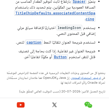
يتميّز
Spacer
بارتفاع ثابت لتوفير المقدار المناسب من
المسافة العمودية بين المكوّنين. يتم تحديد ذلك باستخدام
TitleChipDefaults.associatedContentSpa
.
cing
يستخدم
leadingIcon
اختياريًا لإضافة سياق مرئي
إضافي قبل المحتوى النصي.
تستخدم شريحة العنوان تلقائيًا النمط
caption
للنص.
شريحة العنوان غير تفاعلية. إذا كنت بحاجة إلى تصنيف
قابل للنقر، استخدِم
Button
أو مكوّنًا تفاعليًا آخر.
يخضع كل من المحتوى وعيّنات التعليمات البرمجية في هذه الصفحة للتراخيص الموضحّة
في
ترخيص استخدام المحتوى
. إنّ Java وOpenJDK هما علامتان تجاريتان مسجَّلتان
لشركة Oracle و/أو الشركات التابعة لها.
تاريخ التعديل الأخير: 2026-07-20 (حسب التوقيت العالمي المتفَّق عليه)