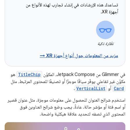
تساعدك هذه الإرشادات في إنشاء تجارب لهذه الأنواع من
أجهزة XR.
نظّارة ذكية
مزيد من المعلومات حول أنواع أجهزة XR →
في Glimmer من Jetpack Compose، المكوّن
TitleChip
هو
مكوّن غير تفاعلي يوفّر سياقًا موجزًا أو تصنيفًا للمحتوى المرتبط، مثل
Card
أو
VerticalList
.
استخدِم شرائح العنوان للحصول على معلومات موجزة، مثل عنوان قصير
أو اسم فئة أو مؤشر حالة. عادةً، يجب وضع شرائح العناوين فوق
المحتوى الذي تصفه لتحديد علاقة هيكلية واضحة.