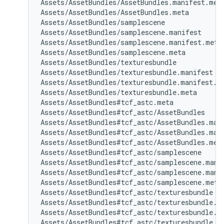
Assets/AssetBundles/AssetBundles.manifest.meta
Assets/AssetBundles/AssetBundles.meta

Assets/AssetBundles/samplescene

Assets/AssetBundles/samplescene.manifest

Assets/AssetBundles/samplescene.manifest.meta

Assets/AssetBundles/samplescene.meta

Assets/AssetBundles/texturesbundle

Assets/AssetBundles/texturesbundle.manifest

Assets/AssetBundles/texturesbundle.manifest.me
Assets/AssetBundles/texturesbundle.meta

Assets/AssetBundles#tcf_astc.meta

Assets/AssetBundles#tcf_astc/AssetBundles

Assets/AssetBundles#tcf_astc/AssetBundles.mani
Assets/AssetBundles#tcf_astc/AssetBundles.mani
Assets/AssetBundles#tcf_astc/AssetBundles.meta
Assets/AssetBundles#tcf_astc/samplescene

Assets/AssetBundles#tcf_astc/samplescene.manif
Assets/AssetBundles#tcf_astc/samplescene.manif
Assets/AssetBundles#tcf_astc/samplescene.meta

Assets/AssetBundles#tcf_astc/texturesbundle

Assets/AssetBundles#tcf_astc/texturesbundle.ma
Assets/AssetBundles#tcf_astc/texturesbundle.ma