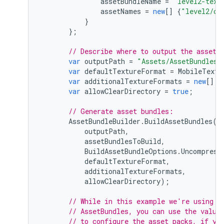
assetBundleName
=
"level2-text
assetNames
=
new
[]
{
"level2/ch
}
};
// Describe where to output the asset 
var
outputPath
=
"Assets/AssetBundles"
var
defaultTextureFormat
=
MobileTextu
var
additionalTextureFormats
=
new
[]
{
var
allowClearDirectory
=
true
;
// Generate asset bundles:
AssetBundleBuilder
.
BuildAssetBundles
(
outputPath
,
assetBundlesToBuild
,
BuildAssetBundleOptions
.
Uncompress
defaultTextureFormat
,
additionalTextureFormats
,
allowClearDirectory
);
// While in this example we're using t
// AssetBundles, you can use the value
// to configure the asset packs, if yo