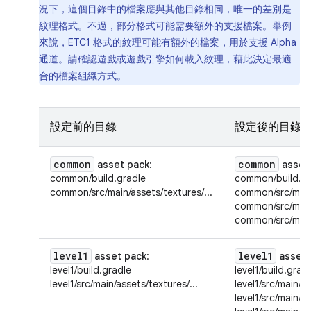
況下，這個目錄中的檔案應與其他目錄相同，唯一的差別是
紋理格式。不過，部分格式可能需要額外的支援檔案。舉例
來說，ETC1 格式的紋理可能有額外的檔案，用於支援 Alpha
通道。請確認遊戲或遊戲引擎如何載入紋理，藉此決定最適
合的檔案組織方式。
設定前的目錄
設定後的目錄
common
common
asset pack
:
asset
common/build.gradle
common/build.gr
common/src/main/assets/textures/...
common/src/main/
common/src/main/
common/src/main/
level1
level1
asset pack
:
asset 
level1/build.gradle
level1/build.grad
level1/src/main/assets/textures/...
level1/src/main/as
level1/src/main/a