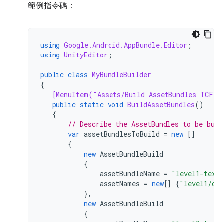
範例指令碼：
using
Google.Android.AppBundle.Editor
;
using
UnityEditor
;
public
class
MyBundleBuilder
{
[MenuItem("Assets/Build AssetBundles TCF v
public
static
void
BuildAssetBundles
()
{
// Describe the AssetBundles to be bui
var
assetBundlesToBuild
=
new
[]
{
new
AssetBundleBuild
{
assetBundleName
=
"level1-text
assetNames
=
new
[]
{
"level1/ch
},
new
AssetBundleBuild
{