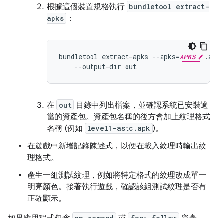
根據這個裝置規格執行
bundletool extract-
apks
：
bundletool extract-apks --apks=
APKS
.ap
在
out
目錄中列出檔案，並確認系統已安裝適
當的資產包。資產包名稱的後方會加上紋理格式
名稱 (例如
level1-astc.apk
)。
在遊戲中新增記錄陳述式，以便在載入紋理時輸出紋
理格式。
產生一組測試紋理，例如將特定格式的紋理改成單一
明亮顏色。接著執行遊戲，確認該組測試紋理是否有
正確顯示。
如果應用程式包含
on-demand
或
fast-follow
資產