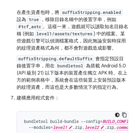
在產生資產包時，將
suffixStripping.enabled
設為
true
，移除目錄名稱中的後置字串，例如
#tcf_astc
。這樣一來，遊戲就可以讀取知名目錄名
稱 (例如
level1/assets/textures
) 中的檔案。某
些遊戲引擎可以偵測檔案格式，因此無論安裝時採用
的紋理資產格式為何，都不會對遊戲造成影響。
suffixStripping.defaultSuffix
會指定預設目
錄後置字串，用在
bundletool
為搭載 Android 5.0
(API 級別 21) 以下版本的裝置產生獨立 APK 時。在上
方的範例表格中，系統會在這些裝置上安裝預設版本
的紋理資產，而這也是大多數情況下的指定行為。
建構應用程式套件：
bundletool build-bundle --config=
BUILD_CONFIG
  --modules=
level1
.zip,
level2
.zip,
common