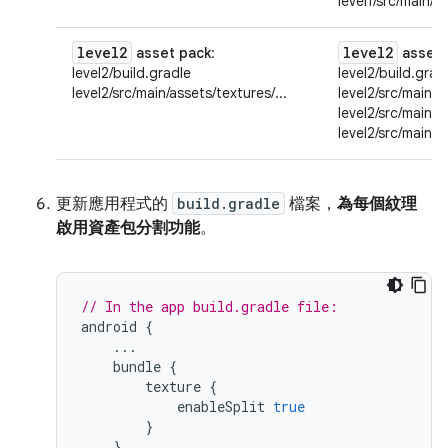
level1/src/main/a
level2
level2
asset pack
:
asset 
level2/build.gradle
level2/build.grad
level2/src/main/assets/textures/...
level2/src/main/a
level2/src/main/a
level2/src/main/a
更新應用程式的
build.gradle
檔案，
為每個紋理
啟用資產包分割功能
。
// In the app build.gradle file:
android
{
...
bundle
{
texture
{
enableSplit
true
}
}