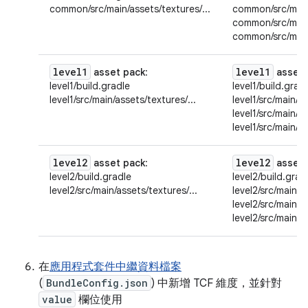
common/src/main/assets/textures/...
common/src/main/
common/src/main/
common/src/main/
level1
level1
asset pack
:
asset 
level1/build.gradle
level1/build.grad
level1/src/main/assets/textures/...
level1/src/main/as
level1/src/main/a
level1/src/main/a
level2
level2
asset pack
:
asset 
level2/build.gradle
level2/build.grad
level2/src/main/assets/textures/...
level2/src/main/a
level2/src/main/a
level2/src/main/a
在
應用程式套件中繼資料檔案
(
BundleConfig.json
) 中新增 TCF 維度，並針對
value
欄位使用