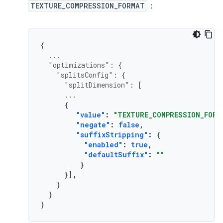
TEXTURE_COMPRESSION_FORMAT
：
{
...
"optimizations"
:
{
"splitsConfig"
:
{
"splitDimension"
:
[
...
{
"value"
:
"TEXTURE_COMPRESSION_FORM
"negate"
:
false
,
"suffixStripping"
:
{
"enabled"
:
true
,
"defaultSuffix"
:
""
}
}],
}
}
}