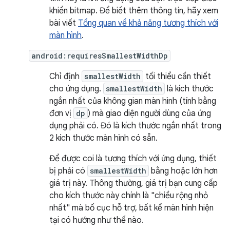
khiển bitmap. Để biết thêm thông tin, hãy xem
bài viết
Tổng quan về khả năng tương thích với
màn hình
.
android:requiresSmallestWidthDp
Chỉ định
smallestWidth
tối thiểu cần thiết
cho ứng dụng.
smallestWidth
là kích thước
ngắn nhất của không gian màn hình (tính bằng
đơn vị
dp
) mà giao diện người dùng của ứng
dụng phải có. Đó là kích thước ngắn nhất trong
2 kích thước màn hình có sẵn.
Để được coi là tương thích với ứng dụng, thiết
bị phải có
smallestWidth
bằng hoặc lớn hơn
giá trị này. Thông thường, giá trị bạn cung cấp
cho kích thước này chính là "chiều rộng nhỏ
nhất" mà bố cục hỗ trợ, bất kể màn hình hiện
tại có hướng như thế nào.