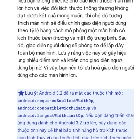
Nếu bạn không thiết kế cho các kích thước màn hình
lớn hơn và việc đổi kích thước thông thường không
đạt được kết quả mong muốn, thì chế độ tương
thích màn hình sẽ điều chỉnh giao diện người dùng
theo tỷ lệ bằng cách mô phỏng một màn hình có
kích thước
bình thường
và mật độ trung bình. Sau
đó, giao diện người dùng sẽ phóng to để lấp đầy
toàn bộ màn hình. Lưu ý rằng việc này sẽ gây hiệu
ứng nhiễu điểm ảnh và khiến cho giao diện người
dùng bị mờ. Vì vậy, bạn nên tối ưu hoá giao diện người
dùng cho các màn hình lớn.
Lưu ý:
Android 3.2 đã ra mắt các thuộc tính mới:
,
android:requiresSmallestWidthDp
và
android:compatibleWidthLimitDp
. Nếu bạn đang triển khai
android:largestWidthLimitDp
ứng dụng dành cho Android 3.2 trở lên, hãy dùng các
thuộc tính này để khai báo tính năng hỗ trợ kích thước
màn hình thay vì các thuộc tính dựa trên kích thước màn