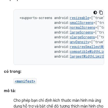
<supports-screens
android:
resizeable
=["true"|
android:
smallScreens
=["true
android:
normalScreens
=["tru
android:
largeScreens
=["true
android:
xlargeScreens
=["tru
android:
anyDensity
=["true"
android:
requiresSmallestWid
android:
compatibleWidthLimi
android:
largestWidthLimitDp
có trong:
<manifest>
mô tả:
Cho phép bạn chỉ định kích thước màn hình mà ứng
dụng hỗ trợ và bật chế độ tương thích màn hình cho