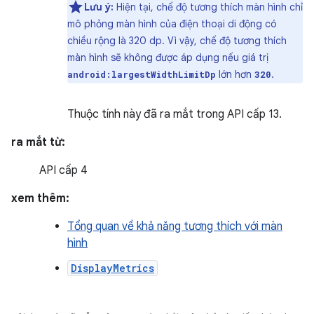
Lưu ý:
Hiện tại, chế độ tương thích màn hình chỉ
mô phỏng màn hình của điện thoại di động có
chiều rộng là 320 dp. Vì vậy, chế độ tương thích
màn hình sẽ không được áp dụng nếu giá trị
lớn hơn
.
android:largestWidthLimitDp
320
Thuộc tính này đã ra mắt trong API cấp 13.
ra mắt từ:
API cấp 4
xem thêm:
Tổng quan về khả năng tương thích với màn
hình
DisplayMetrics