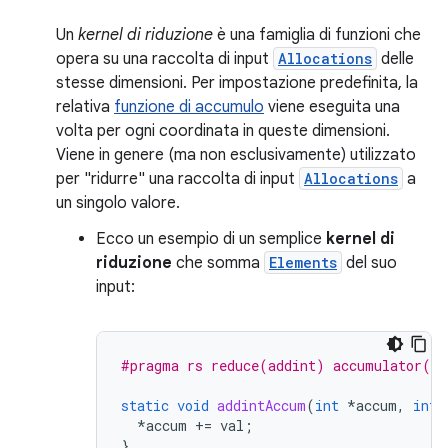
Un
kernel di riduzione
è una famiglia di funzioni che
opera su una raccolta di input
Allocations
delle
stesse dimensioni. Per impostazione predefinita, la
relativa
funzione di accumulo
viene eseguita una
volta per ogni coordinata in queste dimensioni.
Viene in genere (ma non esclusivamente) utilizzato
per "ridurre" una raccolta di input
Allocations
a
un singolo valore.
Ecco un
esempio
di un semplice
kernel di
riduzione
che somma
Elements
del suo
input:
#pragma rs reduce(addint) accumulator(ad
static
void
addintAccum
(
int
*
accum
,
int
*
accum
+=
val
;
}