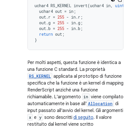
uchar4
RS_KERNEL
invert
(
uchar4
in
,
uint3
uchar4
out
=
in
;
out
.
r
=
255
-
in
.
r
;
out
.
g
=
255
-
in
.
g
;
out
.
b
=
255
-
in
.
b
;
return
out
;
}
Per molti aspetti, questa funzione è identica a
una funzione C standard. La proprietà
RS_KERNEL
applicata al prototipo di funzione
specifica che la funzione è un kernel di mapping
RenderScript anziché una funzione
richiamabile. L'argomento
in
viene compilato
automaticamente in base all'
Allocation
di
input passato all'avvio del kernel. Gli argomenti
x
e
y
sono descritti
di seguito
. Il valore
restituito dal kernel viene scritto