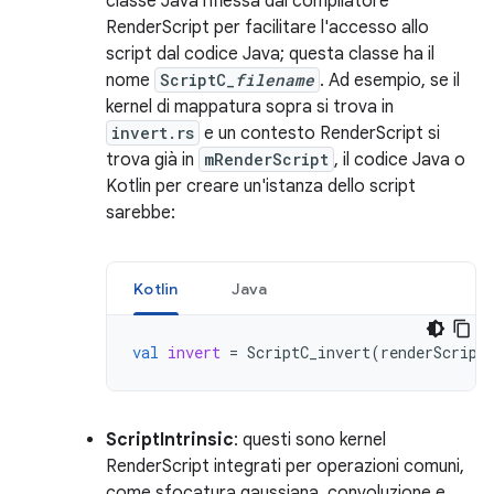
classe Java riflessa dal compilatore
RenderScript per facilitare l'accesso allo
script dal codice Java; questa classe ha il
nome
ScriptC_
filename
. Ad esempio, se il
kernel di mappatura sopra si trova in
invert.rs
e un contesto RenderScript si
trova già in
mRenderScript
, il codice Java o
Kotlin per creare un'istanza dello script
sarebbe:
Kotlin
Java
val
invert
=
ScriptC_invert
(
renderScript
ScriptIntrinsic
: questi sono kernel
RenderScript integrati per operazioni comuni,
come sfocatura gaussiana, convoluzione e