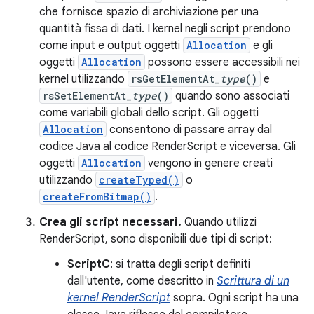
che fornisce spazio di archiviazione per una
quantità fissa di dati. I kernel negli script prendono
come input e output oggetti
Allocation
e gli
oggetti
Allocation
possono essere accessibili nei
kernel utilizzando
rsGetElementAt_
type
()
e
rsSetElementAt_
type
()
quando sono associati
come variabili globali dello script. Gli oggetti
Allocation
consentono di passare array dal
codice Java al codice RenderScript e viceversa. Gli
oggetti
Allocation
vengono in genere creati
utilizzando
createTyped()
o
createFromBitmap()
.
Crea gli script necessari.
Quando utilizzi
RenderScript, sono disponibili due tipi di script:
ScriptC
: si tratta degli script definiti
dall'utente, come descritto in
Scrittura di un
kernel RenderScript
sopra. Ogni script ha una