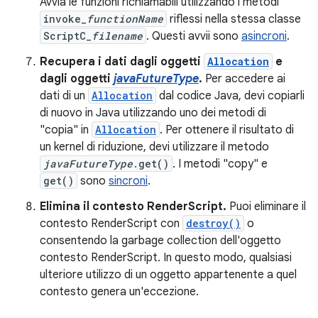
Avvia le funzioni richiamabili utilizzando i metodi
invoke_
functionName
riflessi nella stessa classe
ScriptC_
filename
. Questi avvii sono
asincroni
.
Recupera i dati dagli oggetti
Allocation
e
dagli oggetti
javaFutureType
.
Per accedere ai
dati di un
Allocation
dal codice Java, devi copiarli
di nuovo in Java utilizzando uno dei metodi di
"copia" in
Allocation
. Per ottenere il risultato di
un kernel di riduzione, devi utilizzare il metodo
javaFutureType
.get()
. I metodi "copy" e
get()
sono
sincroni
.
Elimina il contesto RenderScript.
Puoi eliminare il
contesto RenderScript con
destroy()
o
consentendo la garbage collection dell'oggetto
contesto RenderScript. In questo modo, qualsiasi
ulteriore utilizzo di un oggetto appartenente a quel
contesto genera un'eccezione.