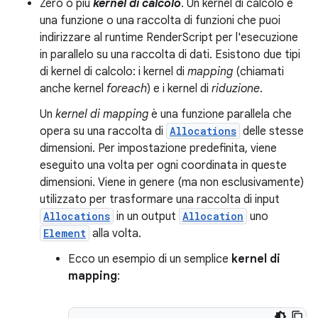
Zero o più
kernel di calcolo
. Un kernel di calcolo è
una funzione o una raccolta di funzioni che puoi
indirizzare al runtime RenderScript per l'esecuzione
in parallelo su una raccolta di dati. Esistono due tipi
di kernel di calcolo: i kernel di
mapping
(chiamati
anche kernel
foreach
) e i kernel di
riduzione
.
Un
kernel di mapping
è una funzione parallela che
opera su una raccolta di
Allocations
delle stesse
dimensioni. Per impostazione predefinita, viene
eseguito una volta per ogni coordinata in queste
dimensioni. Viene in genere (ma non esclusivamente)
utilizzato per trasformare una raccolta di input
Allocations
in un output
Allocation
uno
Element
alla volta.
Ecco un esempio di un semplice
kernel di
mapping
: