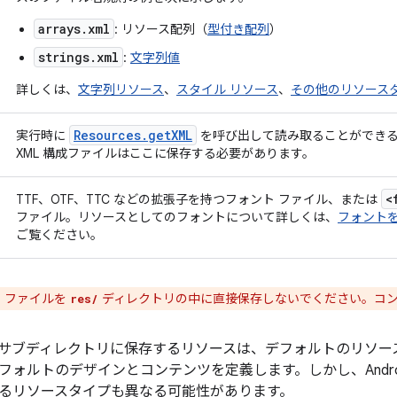
arrays.xml
: リソース配列（
型付き配列
）
strings.xml
:
文字列値
詳しくは、
文字列リソース
、
スタイル リソース
、
その他のリソース
Resources
.
get
XML
実行時に
を呼び出して読み取ることができる任
XML 構成ファイルはここに保存する必要があります。
<
TTF、OTF、TTC などの拡張子を持つフォント ファイル、または
ファイル。リソースとしてのフォントについて詳しくは、
フォントを
ご覧ください。
 ファイルを
ディレクトリの中に直接保存しないでください。コン
res/
したサブディレクトリに保存するリソースは、デフォルトのリソ
フォルトのデザインとコンテンツを定義します。しかし、Andro
るリソースタイプも異なる可能性があります。