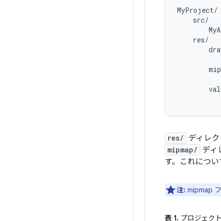
MyProject/

    src/

        MyA
    res/

        dra
           
        mip
           
        val
res/
ディレク
mipmap/
ディ
す。これについ
注:
mipma
表 1.
プロジェク