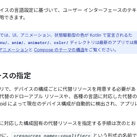
イスの言語設定に基づいて、ユーザー インターフェースのテ
用できます。
e では、UI、アニメーション、状態駆動型の色が Kotlin で宣言されるた
、
、
、
ディレクトリは最新のアプリでは
nu/
anim/
animator/
color/
 のアニメーション
と
Compose のテーマの構造
をご覧ください。
ースの指定
リで、デバイスの構成ごとに代替リソースを用意する必要があ
代替のドローアブル リソースや、各種の言語に対応した代替
droid によって現在のデバイス構成が自動的に検出され、アプ
に対応した構成固有の代替リソースを指定する手順は次のとお
中に、
<resources_name>
-
<qualifier>
という形式の名前で