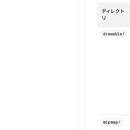
ディレクト
リ
drawable
/
mipmap
/