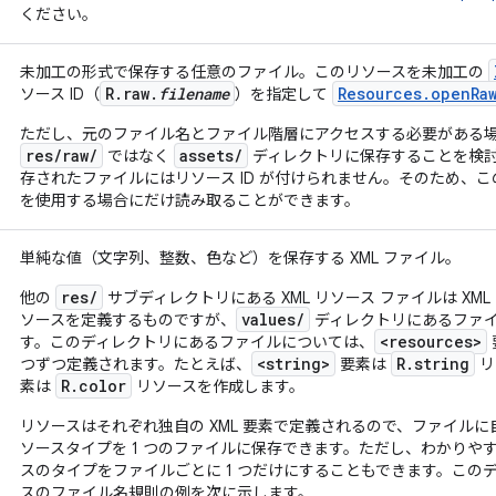
ください。
未加工の形式で保存する任意のファイル。このリソースを未加工の
R.raw.
filename
Resources.openRa
ソース ID（
）を指定して
ただし、元のファイル名とファイル階層にアクセスする必要がある
res/raw/
assets/
ではなく
ディレクトリに保存することを検
存されたファイルにはリソース ID が付けられません。そのため、
を使用する場合にだけ読み取ることができます。
単純な値（文字列、整数、色など）を保存する XML ファイル。
res/
他の
サブディレクトリにある XML リソース ファイルは XML
values/
ソースを定義するものですが、
ディレクトリにあるファ
<resources>
す。このディレクトリにあるファイルについては、
<string>
R.string
つずつ定義されます。たとえば、
要素は
リ
R.color
素は
リソースを作成します。
リソースはそれぞれ独自の XML 要素で定義されるので、ファイル
ソースタイプを 1 つのファイルに保存できます。ただし、わかりや
スのタイプをファイルごとに 1 つだけにすることもできます。この
スのファイル名規則の例を次に示します。