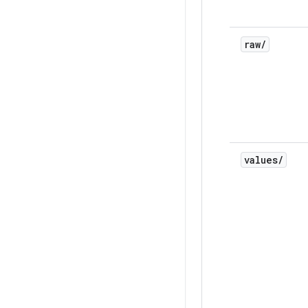
raw
/
values
/