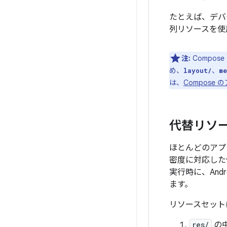
たとえば、デバ
列リソースを使
注:
Compos
め、
、
layout/
me
は、
Compose
代替リソ
ほとんどのアプ
密度に対応した
実行時に、An
ます。
リソースセット
res/
の