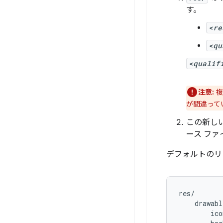
す。
<re
<qu
<qualif
注意:
複
が間違って
この新し
ース フ
デフォルトのリ
res/

    drawabl
        ico