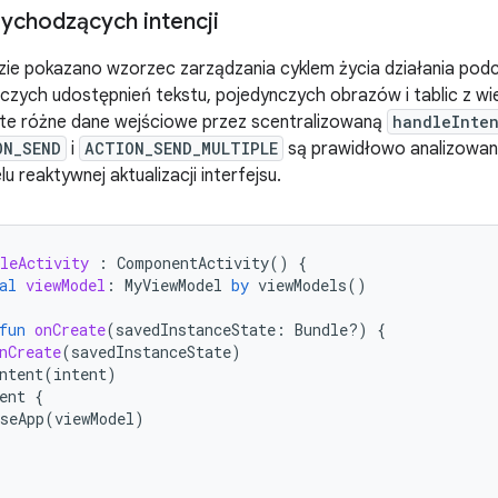
ychodzących intencji
ie pokazano wzorzec zarządzania cyklem życia działania podc
ynczych udostępnień tekstu, pojedynczych obrazów i tablic z w
 te różne dane wejściowe przez scentralizowaną
handleInte
ON_SEND
i
ACTION_SEND_MULTIPLE
są prawidłowo analizowan
 reaktywnej aktualizacji interfejsu.
leActivity
:
ComponentActivity
()
{
al
viewModel
:
MyViewModel
by
viewModels
()
fun
onCreate
(
savedInstanceState
:
Bundle?)
{
nCreate
(
savedInstanceState
)
ntent
(
intent
)
ent
{
seApp
(
viewModel
)