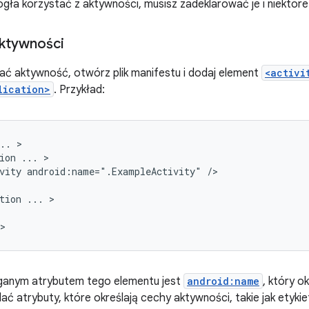
ogła korzystać z aktywności, musisz zadeklarować je i niektóre 
aktywności
ć aktywność, otwórz plik manifestu i dodaj element
<activi
lication>
. Przykład:
..
ion
...
vity
android:name=".ExampleActivity"
tion
...
anym atrybutem tego elementu jest
android:name
, który o
ć atrybuty, które określają cechy aktywności, takie jak etykiet