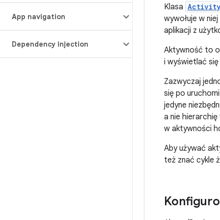
Klasa
Activit
App navigation
wywołuje w niej 
aplikacji z uży
Dependency injection
Aktywność to ok
i wyświetlać się
Zazwyczaj jedno 
się po uruchomi
jedyne niezbędn
a nie hierarchi
w aktywności ho
Aby używać akty
też znać cykle 
Konfiguro