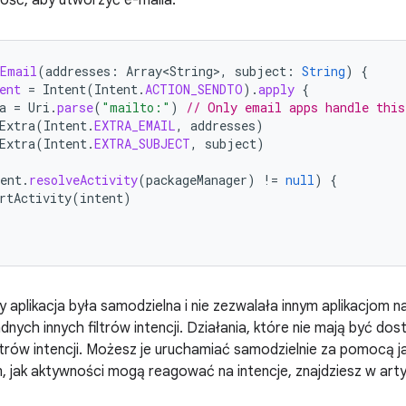
ość, aby utworzyć e-maila:
eEmail
(
addresses
:
Array<String>
,
subject
:
String
)
{
ent
=
Intent
(
Intent
.
ACTION_SENDTO
).
apply
{
a
=
Uri
.
parse
(
"mailto:"
)
// Only email apps handle this
Extra
(
Intent
.
EXTRA_EMAIL
,
addresses
)
Extra
(
Intent
.
EXTRA_SUBJECT
,
subject
)
ent
.
resolveActivity
(
packageManager
)
!=
null
)
{
rtActivity
(
intent
)
y aplikacja była samodzielna i nie zezwalała innym aplikacjom n
nych innych filtrów intencji. Działania, które nie mają być dostę
ltrów intencji. Możesz je uruchamiać samodzielnie za pomocą ja
m, jak aktywności mogą reagować na intencje, znajdziesz w art