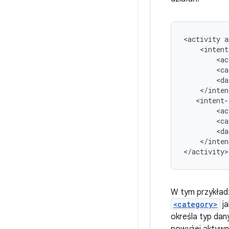
<activity
a
<ac
<ca
<da
<ac
<ca
<da
</inten
W tym przykład
<category>
j
określa typ dan