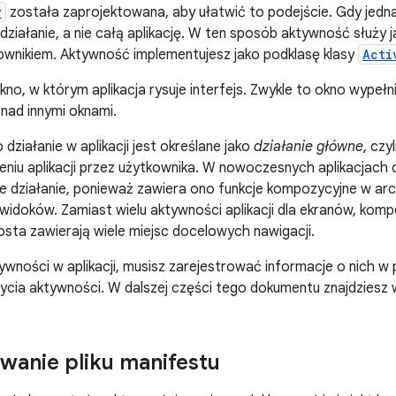
y
została zaprojektowana, aby ułatwić to podejście. Gdy jedna 
działanie, a nie całą aplikację. W ten sposób aktywność służy j
tkownikiem. Aktywność implementujesz jako podklasę klasy
Acti
no, w którym aplikacja rysuje interfejs. Zwykle to okno wypełn
 nad innymi oknami.
działanie w aplikacji jest określane jako
działanie główne
, czy
eniu aplikacji przez użytkownika. W nowoczesnych aplikacjach
e działanie, ponieważ zawiera ono funkcje kompozycyjne w arc
ę widoków. Zamiast wielu aktywności aplikacji dla ekranów, ko
sta zawierają wiele miejsc docelowych nawigacji.
wności w aplikacji, musisz zarejestrować informacje o nich w pl
życia aktywności. W dalszej części tego dokumentu znajdziesz w
wanie pliku manifestu