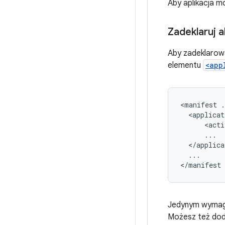
Aby aplikacja m
Zadeklaruj 
Aby zadeklarowa
elementu
<app
<manifest
.
<applicat
<acti
</applica
...

</manifest
Jedynym wymag
Możesz też doda