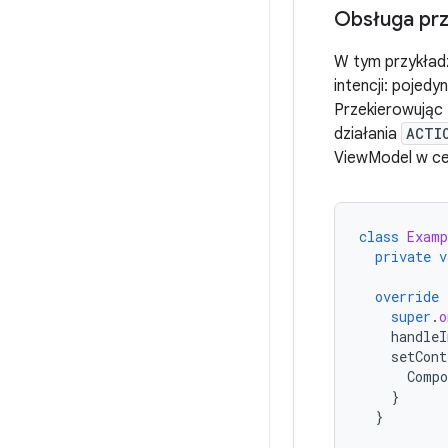
Obsługa prz
W tym przykładz
intencji: pojed
Przekierowując
działania
ACTI
ViewModel w celu
class
Examp
private
v
override
super
.
o
handleI
setCont
Compo
}
}