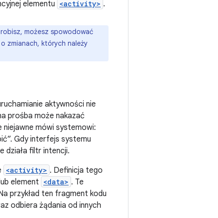
encyjnej elementu
<activity>
.
to zrobisz, możesz spowodować
i o zmianach, których należy
uruchamianie aktywności nie
źna prośba może nakazać
ie niejawne mówi systemowi:
ć”. Gdy interfejs systemu
ziała filtr intencji.
e
<activity>
. Definicja tego
lub element
<data>
. Te
 Na przykład ten fragment kodu
raz odbiera żądania od innych