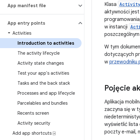
Klasa
Activit
App manifest file
aktywności jest
programowania,
App entry points
w instancji
Act
Activities
poszczególnym 
Introduction to activities
W tym dokumenc
The activity lifecycle
dotyczących pra
w
przewodniku p
Activity state changes
Test your app's activities
Tasks and the back stack
Pojęcie a
Processes and app lifecycle
Aplikacja mobiln
Parcelables and bundles
zaczyna się w 
Recents screen
niedeterministy
Activity security
wyświetlić lista
poczty e-mail, 
Add app shortcuts ⍈