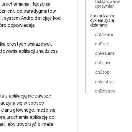
Deklarowanie
uruchamiania i łączenia
uprawnień
dróżnieniu od paradygmatów
Zarządzanie
n
, system Android inicjuje kod
cyklem życia
tóre odpowiadają
działania
onCreate
ilka prostych wskazówek
onStart
owania aplikacji znajdziesz
onResume
onPause
onStop
onRestart
onDestroy
ka z aplikacją nie zawsze
zaczyna się w sposób
 ekranu głównego, może się
tóra uruchamia aplikację do
ail, aby utworzyć e-maila.