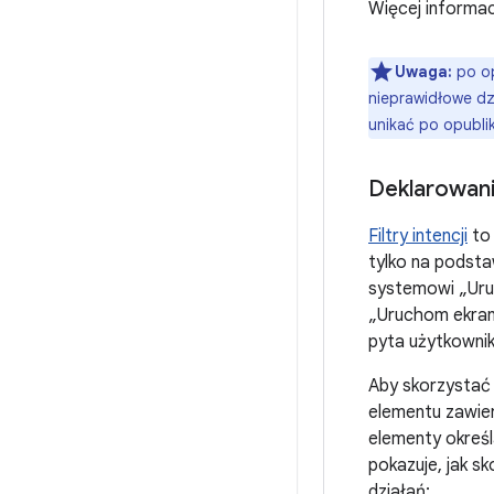
Więcej informac
Uwaga:
po op
nieprawidłowe dzi
unikać po opubli
Deklarowanie
Filtry intencji
to 
tylko na podst
systemowi „Uruc
„Uruchom ekran 
pyta użytkownika
Aby skorzystać z
elementu zawie
elementy określ
pokazuje, jak s
działań: