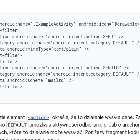
ndroid:name=".ExampleActivity"
tion
android:name="android.intent.action.SEND"
tegory
android:name="android.intent.category.DEFAULT"
ta
android:mimeType="text/plain"
tion
android:name="android.intent.action.SENDTO"
tegory
android:name="android.intent.category.DEFAULT"
ta
android:scheme="mailto"
t-filter>

zie element
<action>
określa, że to działanie wysyła dane. 
ako
DEFAULT
umożliwia aktywności odbieranie próśb o urucho
ych, które to działanie może wysyłać. Poniższy fragment kodu