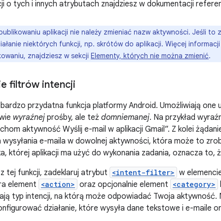
ji o tych i innych atrybutach znajdziesz w dokumentacji refer
ublikowaniu aplikacji nie należy zmieniać nazw aktywności. Jeśli 
ałanie niektórych funkcji, np. skrótów do aplikacji. Więcej informacj
kowaniu, znajdziesz w sekcji
Elementy, których nie można zmienić
.
 filtrów intencji
bardzo przydatna funkcja platformy Android. Umożliwiają one 
awie
wyraźnej
prośby, ale też
domniemanej
. Na przykład wyra
hom aktywność Wyślij e-mail w aplikacji Gmail”. Z kolei żądan
wysyłania e-maila w dowolnej aktywności, która może to zrobi
, której aplikacji ma użyć do wykonania zadania, oznacza to, że d
 tej funkcji, zadeklaruj atrybut
<intent-filter>
w elemenci
ra element
<action>
oraz opcjonalnie element
<category>
ają typ intencji, na którą może odpowiadać Twoja aktywność.
konfigurować działanie, które wysyła dane tekstowe i e-maile o