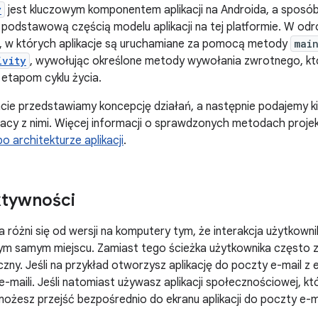
y
jest kluczowym komponentem aplikacji na Androida, a sposób 
 podstawową częścią modelu aplikacji na tej platformie. W o
 w których aplikacje są uruchamiane za pomocą metody
mai
ivity
, wywołując określone metody wywołania zwrotnego, k
etapom cyklu życia.
ie przedstawiamy koncepcję działań, a następnie podajemy k
cy z nimi. Więcej informacji o sprawdzonych metodach projekt
o architekturze aplikacji
.
ktywności
a różni się od wersji na komputery tym, że interakcja użytkowni
tym samym miejscu. Zamiast tego ścieżka użytkownika często 
czny. Jeśli na przykład otworzysz aplikację do poczty e-mail z
 e-maili. Jeśli natomiast używasz aplikacji społecznościowej, k
możesz przejść bezpośrednio do ekranu aplikacji do poczty e-m