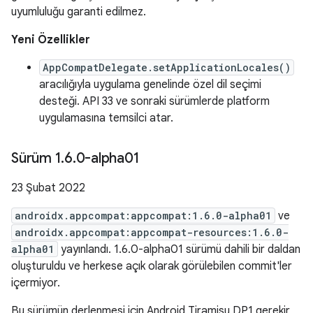
uyumluluğu garanti edilmez.
Yeni Özellikler
AppCompatDelegate.setApplicationLocales()
aracılığıyla uygulama genelinde özel dil seçimi
desteği. API 33 ve sonraki sürümlerde platform
uygulamasına temsilci atar.
Sürüm 1
.
6
.
0-alpha01
23 Şubat 2022
androidx.appcompat:appcompat:1.6.0-alpha01
ve
androidx.appcompat:appcompat-resources:1.6.0-
alpha01
yayınlandı. 1.6.0-alpha01 sürümü dahili bir daldan
oluşturuldu ve herkese açık olarak görülebilen commit'ler
içermiyor.
Bu sürümün derlenmesi için Android Tiramisu DP1 gerekir