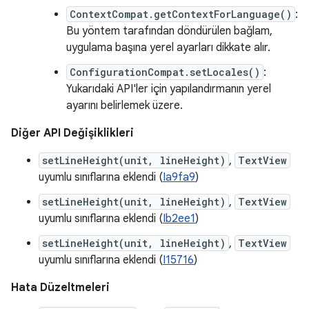
ContextCompat.getContextForLanguage()
:
Bu yöntem tarafından döndürülen bağlam,
uygulama başına yerel ayarları dikkate alır.
ConfigurationCompat.setLocales()
:
Yukarıdaki API'ler için yapılandırmanın yerel
ayarını belirlemek üzere.
Diğer API Değişiklikleri
setLineHeight(unit, lineHeight)
,
TextView
uyumlu sınıflarına eklendi (
Ia9fa9
)
setLineHeight(unit, lineHeight)
,
TextView
uyumlu sınıflarına eklendi (
Ib2ee1
)
setLineHeight(unit, lineHeight)
,
TextView
uyumlu sınıflarına eklendi (
I15716
)
Hata Düzeltmeleri