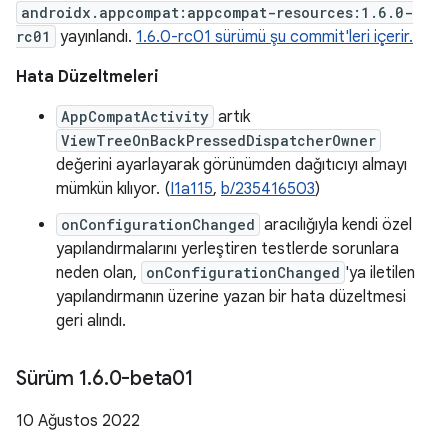
androidx.appcompat:appcompat-resources:1.6.0-
rc01
yayınlandı.
1.6.0-rc01 sürümü şu commit'leri içerir.
Hata Düzeltmeleri
AppCompatActivity
artık
ViewTreeOnBackPressedDispatcherOwner
değerini ayarlayarak görünümden dağıtıcıyı almayı
mümkün kılıyor. (
I1a115
,
b/235416503
)
onConfigurationChanged
aracılığıyla kendi özel
yapılandırmalarını yerleştiren testlerde sorunlara
neden olan,
onConfigurationChanged
'ya iletilen
yapılandırmanın üzerine yazan bir hata düzeltmesi
geri alındı.
Sürüm 1
.
6
.
0-beta01
10 Ağustos 2022