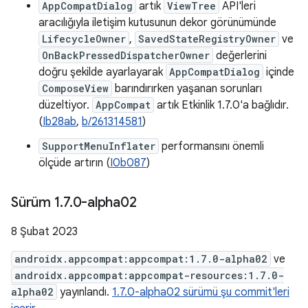
AppCompatDialog
artık
ViewTree
API'leri
aracılığıyla iletişim kutusunun dekor görünümünde
LifecycleOwner
,
SavedStateRegistryOwner
ve
OnBackPressedDispatcherOwner
değerlerini
doğru şekilde ayarlayarak
AppCompatDialog
içinde
ComposeView
barındırırken yaşanan sorunları
düzeltiyor.
AppCompat
artık Etkinlik 1.7.0'a bağlıdır.
(
Ib28ab
,
b/261314581
)
SupportMenuInflater
performansını önemli
ölçüde artırın (
I0b087
)
Sürüm 1
.
7
.
0-alpha02
8 Şubat 2023
androidx.appcompat:appcompat:1.7.0-alpha02
ve
androidx.appcompat:appcompat-resources:1.7.0-
alpha02
yayınlandı.
1.7.0-alpha02 sürümü şu commit'leri