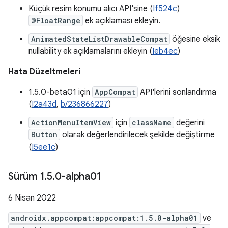
Küçük resim konumu alıcı API'sine (
If524c
)
@FloatRange
ek açıklaması ekleyin.
AnimatedStateListDrawableCompat
öğesine eksik
nullability ek açıklamalarını ekleyin (
Ieb4ec
)
Hata Düzeltmeleri
1.5.0-beta01 için
AppCompat
API'lerini sonlandırma
(
I2a43d
,
b/236866227
)
ActionMenuItemView
için
className
değerini
Button
olarak değerlendirilecek şekilde değiştirme
(
I5ee1c
)
Sürüm 1
.
5
.
0-alpha01
6 Nisan 2022
androidx.appcompat:appcompat:1.5.0-alpha01
ve