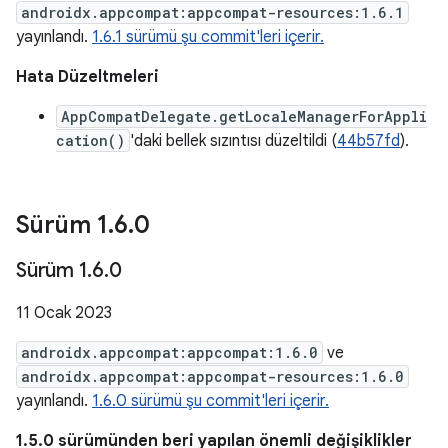
androidx.appcompat:appcompat-resources:1.6.1
yayınlandı.
1.6.1 sürümü şu commit'leri içerir.
Hata Düzeltmeleri
AppCompatDelegate.getLocaleManagerForAppli
cation()
'daki bellek sızıntısı düzeltildi (
44b57fd
).
Sürüm 1
.
6
.
0
Sürüm 1
.
6
.
0
11 Ocak 2023
androidx.appcompat:appcompat:1.6.0
ve
androidx.appcompat:appcompat-resources:1.6.0
yayınlandı.
1.6.0 sürümü şu commit'leri içerir.
1.5.0 sürümünden beri yapılan önemli değişiklikler