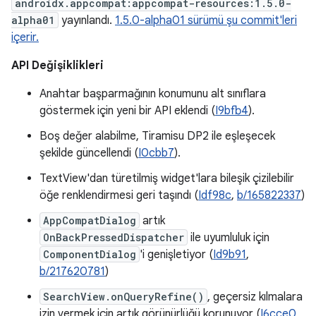
androidx.appcompat:appcompat-resources:1.5.0-
alpha01
yayınlandı.
1.5.0-alpha01 sürümü şu commit'leri
içerir.
API Değişiklikleri
Anahtar başparmağının konumunu alt sınıflara
göstermek için yeni bir API eklendi (
I9bfb4
).
Boş değer alabilme, Tiramisu DP2 ile eşleşecek
şekilde güncellendi (
I0cbb7
).
TextView'dan türetilmiş widget'lara bileşik çizilebilir
öğe renklendirmesi geri taşındı (
Idf98c
,
b/165822337
)
AppCompatDialog
artık
OnBackPressedDispatcher
ile uyumluluk için
ComponentDialog
'i genişletiyor (
Id9b91
,
b/217620781
)
SearchView.onQueryRefine()
, geçersiz kılmalara
izin vermek için artık görünürlüğü korunuyor (
I6cce0
,