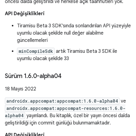
öncesi dalda geliştirildi ve herkese açık taahhütleri yok.
API Değişiklikleri
Tiramisu Beta 3 SDK'sında sonlandırılan API yüzeyiyle
uyumlu olacak şekilde null değer alabilme
güncellemeleri
minCompileSdk
artık Tiramisu Beta 3 SDK ile
uyumlu olacak şekilde 33
Sürüm 1
.
6
.
0-alpha04
18 Mayıs 2022
androidx.appcompat:appcompat:1.6.0-alpha04
ve
androidx.appcompat:appcompat-resources:1.6.0-
alpha04
yayınlandı. Bu kitaplık, özel bir yayın öncesi dalda
geliştirildiği için commit günlüğü bulunmamaktadır.
API Değişiklikleri