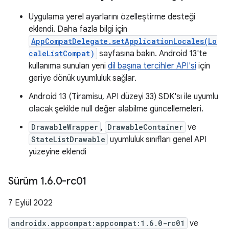
Uygulama yerel ayarlarını özelleştirme desteği
eklendi. Daha fazla bilgi için
AppCompatDelegate.setApplicationLocales(Lo
caleListCompat)
sayfasına bakın. Android 13'te
kullanıma sunulan yeni
dil başına tercihler API'si
için
geriye dönük uyumluluk sağlar.
Android 13 (Tiramisu, API düzeyi 33) SDK'sı ile uyumlu
olacak şekilde null değer alabilme güncellemeleri.
DrawableWrapper
,
DrawableContainer
ve
StateListDrawable
uyumluluk sınıfları genel API
yüzeyine eklendi
Sürüm 1
.
6
.
0-rc01
7 Eylül 2022
androidx.appcompat:appcompat:1.6.0-rc01
ve