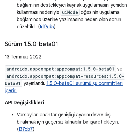
bağlamının destekleyici kaynak uygulamasını yeniden
kullanması nedeniyle
uiMode
öğesinin uygulama
bağlamında üzerine yazılmasına neden olan sorun
düzeltildi. (
Idf9d5
)
Sürüm 1
.
5
.
0-beta01
13 Temmuz 2022
androidx.appcompat:appcompat:1.5.0-beta01
ve
androidx.appcompat:appcompat-resources:1.5.0-
beta01
yayınlandı.
1.5.0-beta01 sürümü şu commit'leri
içerir.
API Değişiklikleri
Varsayılan anahtar genişliği ayarını devre dışı
bırakmak için geçersiz kılınabilir bir işaret ekleyin.
(
I37cb7
)