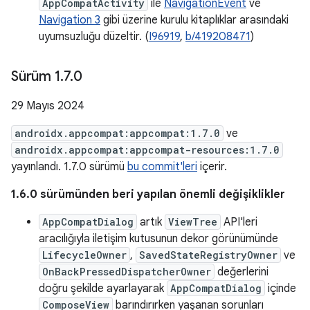
AppCompatActivity
ile
NavigationEvent
ve
Navigation 3
gibi üzerine kurulu kitaplıklar arasındaki
uyumsuzluğu düzeltir. (
I96919
,
b/419208471
)
Sürüm 1
.
7
.
0
29 Mayıs 2024
androidx.appcompat:appcompat:1.7.0
ve
androidx.appcompat:appcompat-resources:1.7.0
yayınlandı. 1.7.0 sürümü
bu commit'leri
içerir.
1.6.0 sürümünden beri yapılan önemli değişiklikler
AppCompatDialog
artık
ViewTree
API'leri
aracılığıyla iletişim kutusunun dekor görünümünde
LifecycleOwner
,
SavedStateRegistryOwner
ve
OnBackPressedDispatcherOwner
değerlerini
doğru şekilde ayarlayarak
AppCompatDialog
içinde
ComposeView
barındırırken yaşanan sorunları