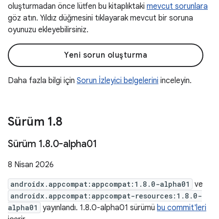
oluşturmadan önce lütfen bu kitaplıktaki
mevcut sorunlara
göz atın. Yıldız düğmesini tıklayarak mevcut bir soruna
oyunuzu ekleyebilirsiniz.
Yeni sorun oluşturma
Daha fazla bilgi için
Sorun İzleyici belgelerini
inceleyin.
Sürüm 1
.
8
Sürüm 1
.
8
.
0-alpha01
8 Nisan 2026
androidx.appcompat:appcompat:1.8.0-alpha01
ve
androidx.appcompat:appcompat-resources:1.8.0-
alpha01
yayınlandı. 1.8.0-alpha01 sürümü
bu commit'leri