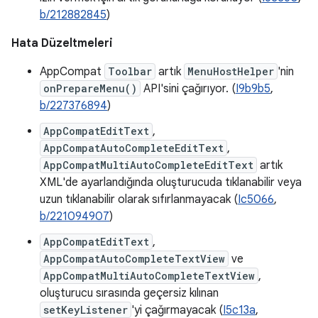
b/212882845
)
Hata Düzeltmeleri
AppCompat
Toolbar
artık
MenuHostHelper
'nin
onPrepareMenu()
API'sini çağırıyor. (
I9b9b5
,
b/227376894
)
AppCompatEditText
,
AppCompatAutoCompleteEditText
,
AppCompatMultiAutoCompleteEditText
artık
XML'de ayarlandığında oluşturucuda tıklanabilir veya
uzun tıklanabilir olarak sıfırlanmayacak (
Ic5066
,
b/221094907
)
AppCompatEditText
,
AppCompatAutoCompleteTextView
ve
AppCompatMultiAutoCompleteTextView
,
oluşturucu sırasında geçersiz kılınan
setKeyListener
'yi çağırmayacak (
I5c13a
,