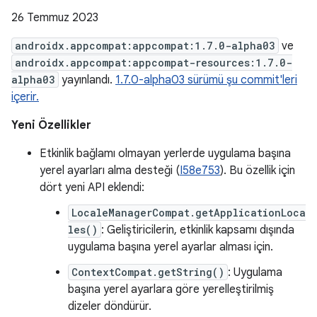
26 Temmuz 2023
androidx.appcompat:appcompat:1.7.0-alpha03
ve
androidx.appcompat:appcompat-resources:1.7.0-
alpha03
yayınlandı.
1.7.0-alpha03 sürümü şu commit'leri
içerir.
Yeni Özellikler
Etkinlik bağlamı olmayan yerlerde uygulama başına
yerel ayarları alma desteği (
I58e753
). Bu özellik için
dört yeni API eklendi:
LocaleManagerCompat.getApplicationLoca
les()
: Geliştiricilerin, etkinlik kapsamı dışında
uygulama başına yerel ayarlar alması için.
ContextCompat.getString()
: Uygulama
başına yerel ayarlara göre yerelleştirilmiş
dizeler döndürür.