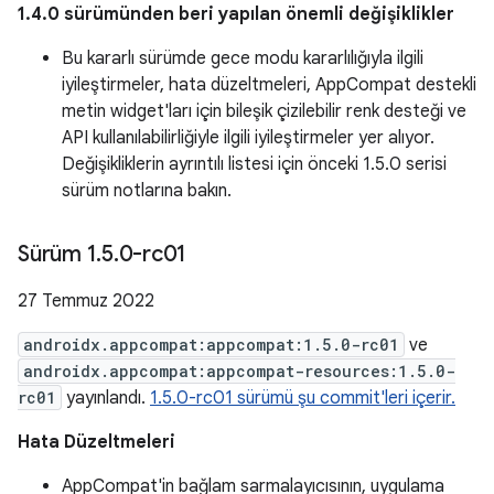
1.4.0 sürümünden beri yapılan önemli değişiklikler
Bu kararlı sürümde gece modu kararlılığıyla ilgili
iyileştirmeler, hata düzeltmeleri, AppCompat destekli
metin widget'ları için bileşik çizilebilir renk desteği ve
API kullanılabilirliğiyle ilgili iyileştirmeler yer alıyor.
Değişikliklerin ayrıntılı listesi için önceki 1.5.0 serisi
sürüm notlarına bakın.
Sürüm 1
.
5
.
0-rc01
27 Temmuz 2022
androidx.appcompat:appcompat:1.5.0-rc01
ve
androidx.appcompat:appcompat-resources:1.5.0-
rc01
yayınlandı.
1.5.0-rc01 sürümü şu commit'leri içerir.
Hata Düzeltmeleri
AppCompat'in bağlam sarmalayıcısının, uygulama