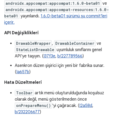
androidx.appcompat:appcompat:1.6.0-beta01
ve
androidx.appcompat:appcompat-resources:1.6.0-
beta01
yayınlandı.
1.6.0-beta01 sürümü şu commit'leri
içerir.
API Değişiklikleri
DrawableWrapper
,
DrawableContainer
ve
StateListDrawable
uyumluluk sınıflarını genel
API'ye taşıyın. (
I37f3e
,
b/227789566
)
Asenkron düzen şişirici için yeni bir fabrika sunar.
(
Ia657b
)
Hata Düzeltmeleri
Toolbar
artık menü oluşturulduğunda koşulsuz
olarak değil, menü gösterilmeden önce
onPrepareMenu()
'yi çağıracak. (
I2a58d
,
b/232206677
)