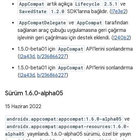
AppCompat
artık açıkça
Lifecycle
2.5.1
ve
SavedState
1.2.0
SDK'larına bağlıdır. (
I7e3e2
)
AppCompatDelegate
ve
AppCompat
tarafından
sağlanan araç çubuğu uygulamasına geri çağırma
işlevinin geri çağrılması için destek eklendi. (
I24062
)
1.5.0-beta01 için
AppCompat
API'lerini sonlandırma
(
I2a43d
,
b/236866227
)
1.5.0-beta01 için
AppCompat
API'lerini sonlandırma
(
I2a43d
,
b/236866227
)
Sürüm 1
.
6
.
0-alpha05
15 Haziran 2022
androidx.appcompat:appcompat:1.6.0-alpha05
ve
androidx.appcompat:appcompat-resources:1.6.0-
alpha05
yayınlandı. 1.6.0-alpha05 sürümü, özel bir yayın