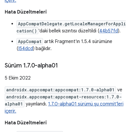
içerir.
Hata Düzeltmeleri
AppCompatDelegate.getLocaleManagerForAppli
cation()
'daki bellek sızıntısı düzeltildi (
44b57fd
).
AppCompat
artık Fragment'ın 1.5.4 sürümüne
(
I54dcd
) bağlıdır.
Sürüm 1
.
7
.
0-alpha01
5 Ekim 2022
androidx.appcompat:appcompat:1.7.0-alpha01
ve
androidx.appcompat:appcompat-resources:1.7.0-
alpha01
yayınlandı.
1.7.0-alpha01 sürümü şu commit'leri
içerir.
Hata Düzeltmeleri