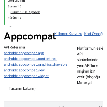
Geri bildirim
Sürüm 1.8
Sürüm 1.8.0-alpha01
Sürüm 1.7
Appcompat
Kullanıcı Kılavuzu
Kod Örneği
API Referansı
Platformun eski
androidx.appcompat.app
API
androidx.appcompat.content.res
sürümlerinde
androidx.appcompat.graphics.drawable
yeni API'lere
androidx.appcompat.view
erişime izin
androidx.appcompat.widget
verir (birçoğu
Materyal
Tasarım kullanır).