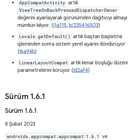
AppCompatActivity
artık
ViewTreeOnBackPressedDispatcherOwner
değerini ayarlayarak görünümden dağıtıcıyı almayı
mümkün kılıyor. (
I1a115
,
b/235416503
)
Locale.getDefault()
artık baştan başlatma
işleminden sonra sistem yerel ayarını döndürüyor
(
I6a94b
)
LinearLayoutCompat
artık kenar boşluğu düzeni
parametrelerini koruyor (
Id2af4
)
Sürüm 1
.
6
.
1
Sürüm 1
.
6
.
1
8 Şubat 2023
androidx.appcompat:appcompat:1.6.1
ve