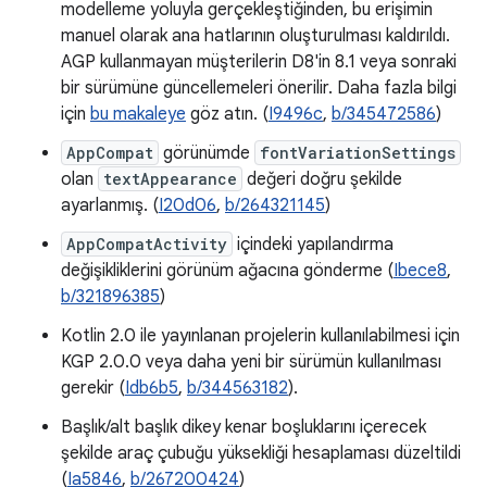
modelleme yoluyla gerçekleştiğinden, bu erişimin
manuel olarak ana hatlarının oluşturulması kaldırıldı.
AGP kullanmayan müşterilerin D8'in 8.1 veya sonraki
bir sürümüne güncellemeleri önerilir. Daha fazla bilgi
için
bu makaleye
göz atın. (
I9496c
,
b/345472586
)
AppCompat
görünümde
fontVariationSettings
olan
textAppearance
değeri doğru şekilde
ayarlanmış. (
I20d06
,
b/264321145
)
AppCompatActivity
içindeki yapılandırma
değişikliklerini görünüm ağacına gönderme (
Ibece8
,
b/321896385
)
Kotlin 2.0 ile yayınlanan projelerin kullanılabilmesi için
KGP 2.0.0 veya daha yeni bir sürümün kullanılması
gerekir (
Idb6b5
,
b/344563182
).
Başlık/alt başlık dikey kenar boşluklarını içerecek
şekilde araç çubuğu yüksekliği hesaplaması düzeltildi
(
Ia5846
,
b/267200424
)