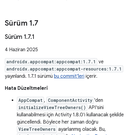
Sürüm 1
.
7
Sürüm 1
.
7
.
1
4 Haziran 2025
androidx.appcompat:appcompat:1.7.1
ve
androidx.appcompat:appcompat-resources:1.7.1
yayınlandı. 1.7.1 sürümü
bu commit'leri
içerir.
Hata Düzeltmeleri
AppCompat
,
ComponentActivity
'den
initializeViewTreeOwners()
API'sini
kullanabilmesi için Activity 1.8.0'ı kullanacak şekilde
güncellendi. Böylece her zaman doğru
ViewTreeOwners
ayarlanmış olacak. Bu,