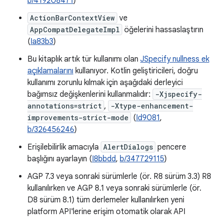
b/419208471
)
ActionBarContextView
ve
AppCompatDelegateImpl
öğelerini hassaslaştırın
(
Ia83b3
)
Bu kitaplık artık tür kullanımı olan
JSpecify nullness ek
açıklamalarını
kullanıyor. Kotlin geliştiricileri, doğru
kullanımı zorunlu kılmak için aşağıdaki derleyici
bağımsız değişkenlerini kullanmalıdır:
-Xjspecify-
annotations=strict
,
-Xtype-enhancement-
improvements-strict-mode
(
Id9081
,
b/326456246
)
Erişilebilirlik amacıyla
AlertDialogs
pencere
başlığını ayarlayın (
I8bbdd
,
b/347729115
)
AGP 7.3 veya sonraki sürümlerle (ör. R8 sürüm 3.3) R8
kullanılırken ve AGP 8.1 veya sonraki sürümlerle (ör.
D8 sürüm 8.1) tüm derlemeler kullanılırken yeni
platform API'lerine erişim otomatik olarak API