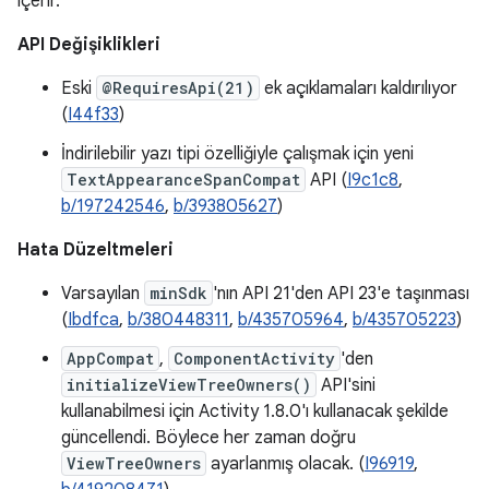
içerir.
API Değişiklikleri
Eski
@RequiresApi(21)
ek açıklamaları kaldırılıyor
(
I44f33
)
İndirilebilir yazı tipi özelliğiyle çalışmak için yeni
TextAppearanceSpanCompat
API (
I9c1c8
,
b/197242546
,
b/393805627
)
Hata Düzeltmeleri
Varsayılan
minSdk
'nın API 21'den API 23'e taşınması
(
Ibdfca
,
b/380448311
,
b/435705964
,
b/435705223
)
AppCompat
,
ComponentActivity
'den
initializeViewTreeOwners()
API'sini
kullanabilmesi için Activity 1.8.0'ı kullanacak şekilde
güncellendi. Böylece her zaman doğru
ViewTreeOwners
ayarlanmış olacak. (
I96919
,