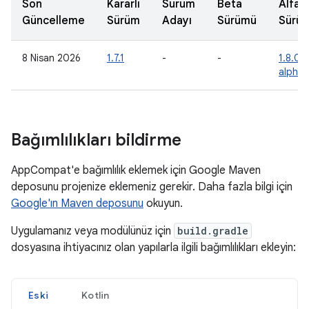
Son
Kararlı
Sürüm
Beta
Alfa
Güncelleme
Sürüm
Adayı
Sürümü
Sürü
8 Nisan 2026
1.7.1
-
-
1.8.0-
alpha
Bağımlılıkları bildirme
AppCompat'e bağımlılık eklemek için Google Maven
deposunu projenize eklemeniz gerekir. Daha fazla bilgi için
Google'ın Maven deposunu
okuyun.
Uygulamanız veya modülünüz için
build.gradle
dosyasına ihtiyacınız olan yapılarla ilgili bağımlılıkları ekleyin:
Eski
Kotlin