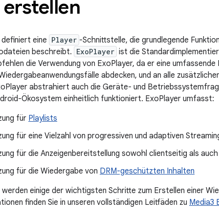
 erstellen
definiert eine
Player
-Schnittstelle, die grundlegende Funkti
odateien beschreibt.
ExoPlayer
ist die Standardimplementieru
fehlen die Verwendung von ExoPlayer, da er eine umfassende R
 Wiedergabeanwendungsfälle abdecken, und an alle zusätzlich
xoPlayer abstrahiert auch die Geräte- und Betriebssystemfra
roid-Ökosystem einheitlich funktioniert. ExoPlayer umfasst:
zung für
Playlists
ung für eine Vielzahl von progressiven und adaptiven Streami
ung für die Anzeigenbereitstellung sowohl clientseitig als auch
zung für die Wiedergabe von
DRM-geschützten Inhalten
e werden einige der wichtigsten Schritte zum Erstellen einer 
tionen finden Sie in unseren vollständigen Leitfäden zu
Media3 