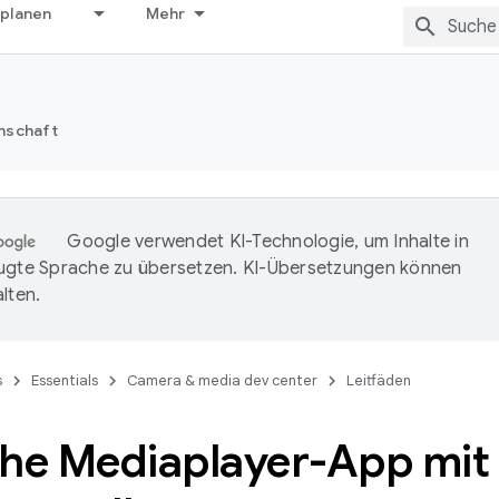
 planen
Mehr
nschaft
Google verwendet KI-Technologie, um Inhalte in
ugte Sprache zu übersetzen. KI-Übersetzungen können
lten.
s
Essentials
Camera & media dev center
Leitfäden
che Mediaplayer-App mit