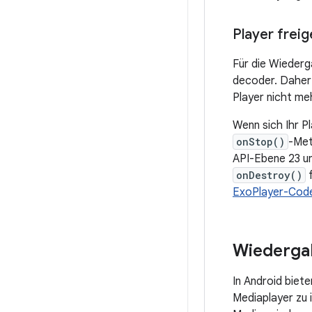
Player frei
Für die Wiederg
decoder. Daher 
Player nicht me
Wenn sich Ihr Pl
onStop()
-Met
API-Ebene 23 und
onDestroy()
f
ExoPlayer-Cod
Wiedergab
In Android biet
Mediaplayer zu 