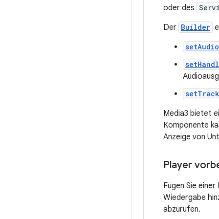
oder des
Serv
Der
Builder
e
setAudio
setHand
Audioausg
setTrac
Media3 bietet e
Komponente kap
Anzeige von Unt
Player vorb
Fügen Sie einer
Wiedergabe hin
abzurufen.