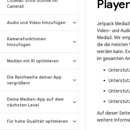
Player
Codelab: Erste Schritte mit
Camera
X
Audio und Video hinzufügen
Jetpack Media3 
Video- und Audi
Media3. Wir emp
Kamerafunktionen
die die meisten
hinzufügen
werden kann. E
im gesamten And
Medien mit KI optimieren
Unterstüt
Die Reichweite deiner App
Unterstütz
vergrößern
Unterstütz
Deine Medien-App auf dem
Unterstüt
nächsten Level
Auf dieser Seit
weitere Informa
Für hohe Qualität optimieren