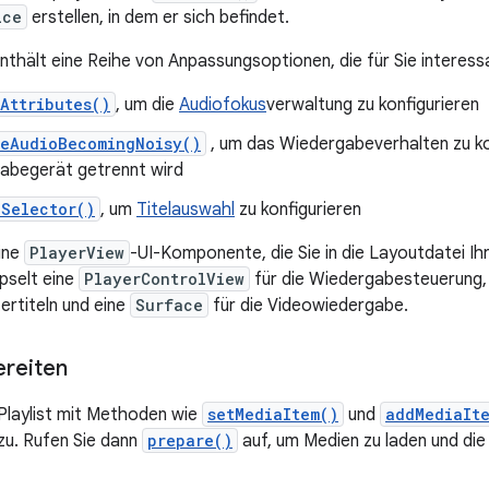
ice
erstellen, in dem er sich befindet.
nthält eine Reihe von Anpassungsoptionen, die für Sie interessan
Attributes()
, um die
Audiofokus
verwaltung zu konfigurieren
leAudioBecomingNoisy()
, um das Wiedergabeverhalten zu kon
abegerät getrennt wird
kSelector()
, um
Titelauswahl
zu konfigurieren
ine
PlayerView
-UI-Komponente, die Sie in die Layoutdatei Ih
selt eine
PlayerControlView
für die Wiedergabesteuerung,
ertiteln und eine
Surface
für die Videowiedergabe.
ereiten
 Playlist mit Methoden wie
setMediaItem()
und
addMediaIt
zu. Rufen Sie dann
prepare()
auf, um Medien zu laden und di