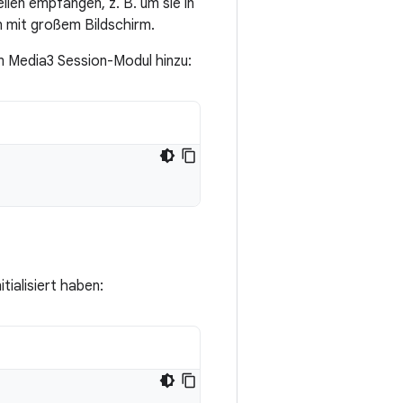
en empfangen, z. B. um sie in
 mit großem Bildschirm.
m Media3 Session-Modul hinzu:
tialisiert haben: