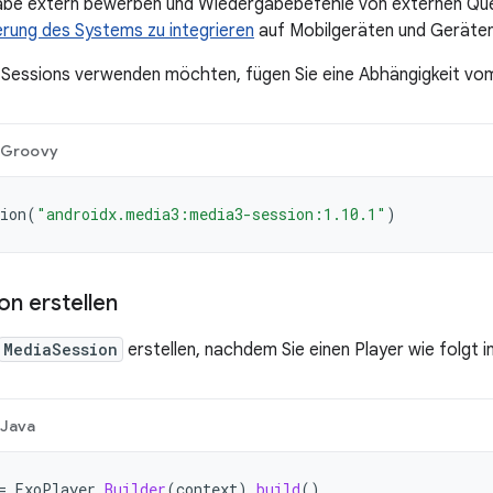
be extern bewerben und Wiedergabebefehle von externen Quell
rung des Systems zu integrieren
auf Mobilgeräten und Geräten
Sessions verwenden möchten, fügen Sie eine Abhängigkeit vo
Groovy
ion
(
"androidx.media3:media3-session:1.10.1"
)
on erstellen
MediaSession
erstellen, nachdem Sie einen Player wie folgt ini
Java
=
ExoPlayer
.
Builder
(
context
).
build
()