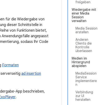
freigeben
Wiedergabe mit
einer Media
Session
onen für die Wiedergabe von
verwalten
ng dieser Schnittstelle in
Media Session
eihe von Funktionen bietet,
erstellen
en Anwendungsfälle angepasst
Anderen
gmentierung, sodass Ihr Code
Clients die
Kontrolle
überlassen
Medien im
Hintergrund
ng
Formaten
abspielen
 serverseitig
ad insertion
MediaSession
Service
implementiere
n
Wiedergabe-App beschrieben,
Verbindung
zur UI
ExoPlayer
.
herstellen