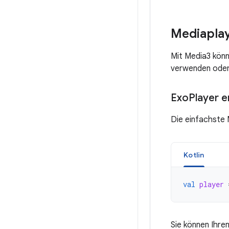
Mediaplay
Mit Media3 könn
verwenden oder 
Exo
Player e
Die einfachste 
Kotlin
val
player
Sie können Ihre