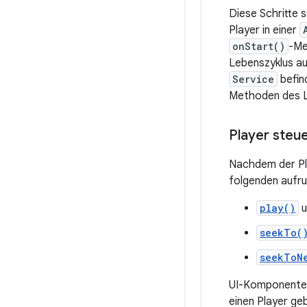
Diese Schritte 
Player in einer
onStart()
-Me
Lebenszyklus au
Service
befind
Methoden des L
Player steu
Nachdem der Pla
folgenden aufru
play()
u
seekTo(
seekToN
UI-Komponente
einen Player ge