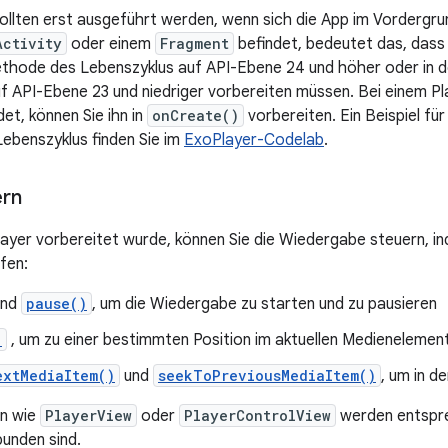
sollten erst ausgeführt werden, wenn sich die App im Vordergru
Activity
oder einem
Fragment
befindet, bedeutet das, dass 
thode des Lebenszyklus auf API-Ebene 24 und höher oder in 
f API-Ebene 23 und niedriger vorbereiten müssen. Bei einem Pla
et, können Sie ihn in
onCreate()
vorbereiten. Ein Beispiel fü
ebenszyklus finden Sie im
ExoPlayer-Codelab
.
ern
yer vorbereitet wurde, können Sie die Wiedergabe steuern, i
fen:
nd
pause()
, um die Wiedergabe zu starten und zu pausieren
)
, um zu einer bestimmten Position im aktuellen Medienelement
extMediaItem()
und
seekToPreviousMediaItem()
, um in de
n wie
PlayerView
oder
PlayerControlView
werden entsprec
bunden sind.