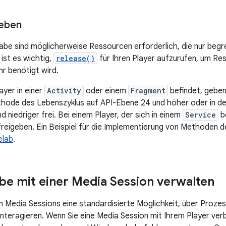
geben
abe sind möglicherweise Ressourcen erforderlich, die nur begre
ist es wichtig,
release()
für Ihren Player aufzurufen, um Re
hr benötigt wird.
ayer in einer
Activity
oder einem
Fragment
befindet, geben 
hode des Lebenszyklus auf API-Ebene 24 und höher oder in d
 niedriger frei. Bei einem Player, der sich in einem
Service
be
reigeben. Ein Beispiel für die Implementierung von Methoden d
elab
.
e mit einer Media Session verwalten
en Media Sessions eine standardisierte Möglichkeit, über Proz
interagieren. Wenn Sie eine Media Session mit Ihrem Player verb