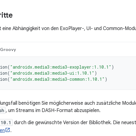
itte
t eine Abhängigkeit von den ExoPlayer-, UI- und Common-Modu
Groovy
ion
(
"androidx.media3:media3-exoplayer:1.10.1"
)
ion
(
"androidx.media3:media3-ui:1.10.1"
)
ion
(
"androidx.media3:media3-common:1.10.1"
)
ngsfall benötigen Sie möglicherweise auch zusätzliche Module
sh
, um Streams im DASH-Format abzuspielen.
.10.1
durch die gewünschte Version der Bibliothek. Die neueste
sen
.