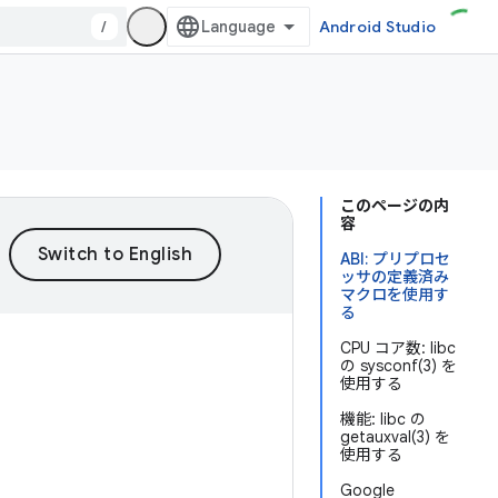
/
Android Studio
このページの内
容
ABI: プリプロセ
ッサの定義済み
マクロを使用す
る
CPU コア数: libc
の sysconf(3) を
使用する
機能: libc の
getauxval(3) を
使用する
Google