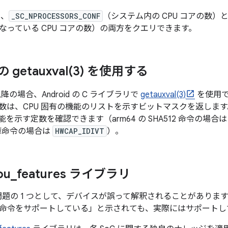
、
_SC_NPROCESSORS_CONF
（システム内の CPU コアの数）
なっている CPU コアの数）の両方をクエリできます。
 の
getauxval(
3) を使用する
 以降の場合、Android の C ライブラリで
getauxval(3)
を使用で
数は、CPU 固有の機能のリストを示すビットマスクを返します
を示す定数を確認できます（arm64 の SHA512 命令の場合
除算命令の場合は
HWCAP_IDIVT
）。
pu
_
features ライブラリ
題の 1 つとして、デバイスが誤って解釈されることがありま
命令をサポートしている」と示されても、実際にはサポートし