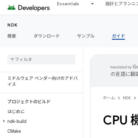
Essentials
設計とプランニ
NDK
はじめに
概要
ダウンロード
サンプル
ガイド
使ってみる
コンセプト
JNI に関するヒント
一般的な問題と解決策
の言語に翻
ミドルウェア ベンダー向けのアドバ
イス
ホーム
NDK
プロジェクトのビルド
はじめに
CPU 
ndk-build
CMake