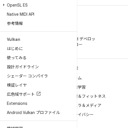
Open
SL ES
Native MIDI API
参考情報
WeChat
WeChat で Android デベロッ
Vulkan
パーをフォロー
はじめに
使ってみる
設計ガイドライン
ANDROID の詳細
探索
シェーダー コンパイラ
Android
ゲーム
検証レイヤ
エンタープライズ向け Android
機械学習
広色域サポート
セキュリティ
健康＆フィットネス
Extensions
ソース
カメラ＆メディア
Android Vulkan プロファイル
ニュース
プライバシー
ブログ
5G