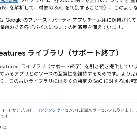
features
ライブラリは、各 SoC に関する独自のナレッジを適
nfo
を解析して、対象の SoC を判別することで）、このよう
は Google のファーストパーティ アプリチーム用に保持さ
問題のある各デバイスについての回避策を備えています。
ufeatures ライブラリ（サポート終了）
eatures
ライブラリ（サポート終了）を引き続き提供してい
ているアプリとのソースの互換性を維持するためです。より完
り、この古いライブラリには多くの特定の SoC に対する回避
やコードサンプルは、
コンテンツ ライセンス
に記載のライセンスに従います。Java
標です。
UTC。