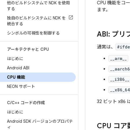
CPU 機能を
他のビルドシステムで NDK を使用
する
ます。
独自のビルドシステムに NDK を
統合する
ABI: 
シンボルの可視性を制御する
通常は、
#ifde
アーキテクチャと CPU
__arm__
はじめに
Android ABI
__aarch6
CPU 機能
__i386__
NEON サポート
__x86_64
32 ビット x8
C
/
C++ コードの作成
はじめに
Android SDK バージョンのプロパテ
CPU コア数
ィ