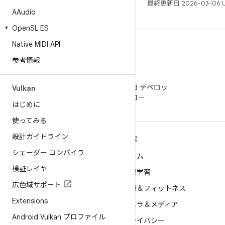
最終更新日 2026-03-06 
AAudio
Open
SL ES
Native MIDI API
参考情報
WeChat
WeChat で Android デベロッ
Vulkan
パーをフォロー
はじめに
使ってみる
設計ガイドライン
ANDROID の詳細
探索
シェーダー コンパイラ
Android
ゲーム
検証レイヤ
エンタープライズ向け Android
機械学習
広色域サポート
セキュリティ
健康＆フィットネス
Extensions
ソース
カメラ＆メディア
Android Vulkan プロファイル
ニュース
プライバシー