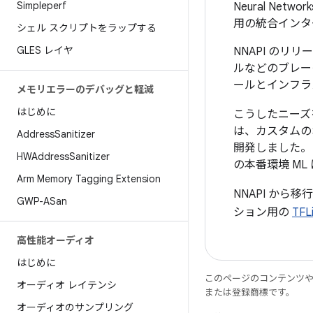
Simpleperf
Neural N
用の統合インタ
シェル スクリプトをラップする
GLES レイヤ
NNAPI のリ
ルなどのブレー
ールとインフラ
メモリエラーのデバッグと軽減
はじめに
こうしたニーズを
は、カスタムのオ
Address
Sanitizer
開発しました。これ
HWAddress
Sanitizer
の本番環境 ML 
Arm Memory Tagging Extension
NNAPI から
GWP-ASan
ション用の
TF
高性能オーディオ
はじめに
このページのコンテンツ
オーディオ レイテンシ
または登録商標です。
オーディオのサンプリング