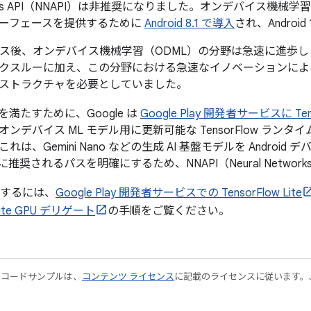
etworks API（NNAPI）は非推奨になりました。オンデバイス
ーフェースを提供するために
Android 8.1 で導入
され、Androi
リース後、オンデバイス機械学習（ODML）の分野は急速に進歩しまし
クスルーに加え、この分野における急速なイノベーションによ
ストラクチャを必要としていました。
満たすために、Google は
Google Play 開発者サービスに Tenso
ンデバイス ML モデル用に更新可能な TensorFlow ラン
は、Gemini Nano などの生成 AI 基盤モデルを Android
に推奨されるパスを明確にするため、NNAPI（Neural Networ
移行するには、
Google Play 開発者サービスでの TensorFlow Lite
Lite GPU デリゲート
の手順をご覧ください。
やコードサンプルは、
コンテンツ ライセンス
に記載のライセンスに従います。Java