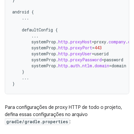
android
{
...
defaultConfig
{
...
systemProp
.
http
.
proxyHost
=
proxy
.
company
.
co
systemProp
.
http
.
proxyPort
=
443
systemProp
.
http
.
proxyUser
=
userid
systemProp
.
http
.
proxyPassword
=
password
systemProp
.
http
.
auth
.
ntlm
.
domain
=
domain
}
...
}
Para configurações de proxy HTTP de todo o projeto,
defina essas configurações no arquivo
gradle/gradle.properties
: