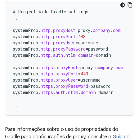
#
Project
-
wide
Gradle
settings
.
...
systemProp
.
http
.
proxyHost
=
proxy
.
company
.
com
systemProp
.
http
.
proxyPort
=
443
systemProp
.
http
.
proxyUser
=
username
systemProp
.
http
.
proxyPassword
=
password
systemProp
.
http
.
auth
.
ntlm
.
domain
=
domain
systemProp
.
https
.
proxyHost
=
proxy
.
company
.
com
systemProp
.
https
.
proxyPort
=
443
systemProp
.
https
.
proxyUser
=
username
systemProp
.
https
.
proxyPassword
=
password
systemProp
.
https
.
auth
.
ntlm
.
domain
=
domain
...
Para informações sobre o uso de propriedades do
Gradle para configurações de proxy, consulte o
Guia do