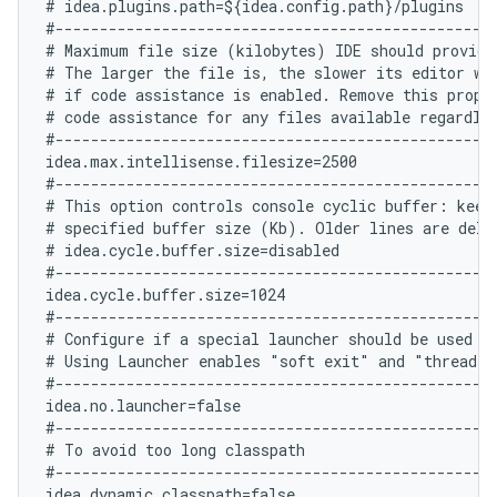
# idea.plugins.path=${idea.config.path}/plugins

#--------------------------------------------------
# Maximum file size (kilobytes) IDE should provide 
# The larger the file is, the slower its editor wo
# if code assistance is enabled. Remove this proper
# code assistance for any files available regardles
#--------------------------------------------------
idea.max.intellisense.filesize=2500

#--------------------------------------------------
# This option controls console cyclic buffer: keeps
# specified buffer size (Kb). Older lines are delet
# idea.cycle.buffer.size=disabled

#--------------------------------------------------
idea.cycle.buffer.size=1024

#--------------------------------------------------
# Configure if a special launcher should be used wh
# Using Launcher enables "soft exit" and "thread d
#--------------------------------------------------
idea.no.launcher=false

#--------------------------------------------------
# To avoid too long classpath

#--------------------------------------------------
idea.dynamic.classpath=false
