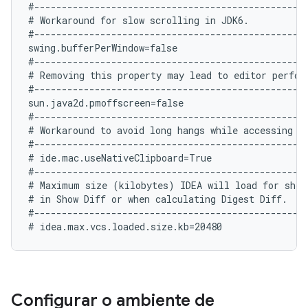
#--------------------------------------------------
# Workaround for slow scrolling in JDK6.

#--------------------------------------------------
swing.bufferPerWindow=false

#--------------------------------------------------
# Removing this property may lead to editor perform
#--------------------------------------------------
sun.java2d.pmoffscreen=false

#--------------------------------------------------
# Workaround to avoid long hangs while accessing cl
#--------------------------------------------------
# ide.mac.useNativeClipboard=True

#--------------------------------------------------
# Maximum size (kilobytes) IDEA will load for showi
# in Show Diff or when calculating Digest Diff.

#--------------------------------------------------
Configurar o ambiente de