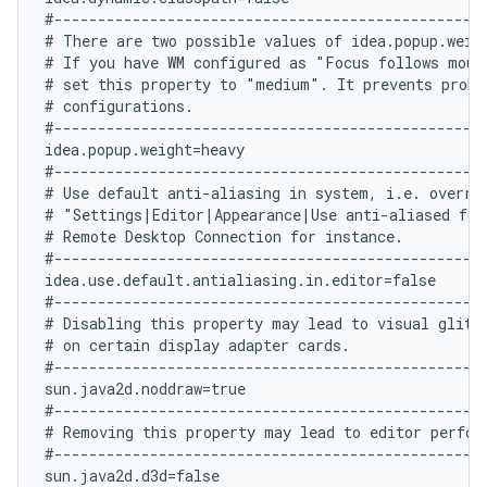
#--------------------------------------------------
# There are two possible values of idea.popup.weig
# If you have WM configured as "Focus follows mouse
# set this property to "medium". It prevents probl
# configurations.

#--------------------------------------------------
idea.popup.weight=heavy

#--------------------------------------------------
# Use default anti-aliasing in system, i.e. overrid
# "Settings|Editor|Appearance|Use anti-aliased font
# Remote Desktop Connection for instance.

#--------------------------------------------------
idea.use.default.antialiasing.in.editor=false

#--------------------------------------------------
# Disabling this property may lead to visual glitch
# on certain display adapter cards.

#--------------------------------------------------
sun.java2d.noddraw=true

#--------------------------------------------------
# Removing this property may lead to editor perform
#--------------------------------------------------
sun.java2d.d3d=false
