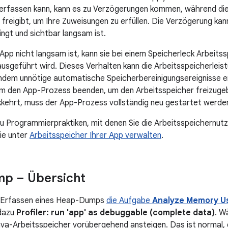
 erfassen kann, kann es zu Verzögerungen kommen, während di
 freigibt, um Ihre Zuweisungen zu erfüllen. Die Verzögerung kan
ngt und sichtbar langsam ist.
App nicht langsam ist, kann sie bei einem Speicherleck Arbeits
ausgeführt wird. Dieses Verhalten kann die Arbeitsspeicherleis
ndem unnötige automatische Speicherbereinigungsereignisse e
m den App-Prozess beenden, um den Arbeitsspeicher freizuge
kkehrt, muss der App-Prozess vollständig neu gestartet werde
u Programmierpraktiken, mit denen Sie die Arbeitsspeichernutz
Sie unter
Arbeitsspeicher Ihrer App verwalten
.
p – Übersicht
 Erfassen eines Heap-Dumps
die Aufgabe
Analyze Memory U
dazu
Profiler: run 'app' as debuggable (complete data)
. W
va-Arbeitsspeicher vorübergehend ansteigen. Das ist normal,