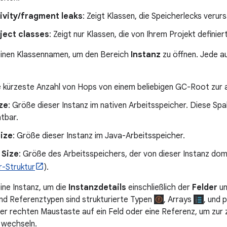
ivity/fragment leaks
: Zeigt Klassen, die Speicherlecks verur
ject classes
: Zeigt nur Klassen, die von Ihrem Projekt definie
 einen Klassennamen, um den Bereich
Instanz
zu öffnen. Jede a
e kürzeste Anzahl von Hops von einem beliebigen GC-Root zur 
ze
: Größe dieser Instanz im nativen Arbeitsspeicher. Diese Spal
tbar.
Size
: Größe dieser Instanz im Java-Arbeitsspeicher.
 Size
: Größe des Arbeitsspeichers, der von dieser Instanz dom
-Struktur
).
eine Instanz, um die
Instanzdetails
einschließlich der
Felder
u
nd Referenztypen sind strukturierte Typen
, Arrays
, und 
 der rechten Maustaste auf ein Feld oder eine Referenz, um zur 
 wechseln.