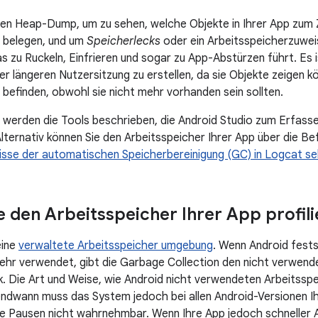
nen Heap-Dump, um zu sehen, welche Objekte in Ihrer App zum 
r belegen, und um
Speicherlecks
oder ein Arbeitsspeicherzuwei
das zu Ruckeln, Einfrieren und sogar zu App-Abstürzen führt. Es 
r längeren Nutzersitzung zu erstellen, da sie Objekte zeigen kö
 befinden, obwohl sie nicht mehr vorhanden sein sollten.
e werden die Tools beschrieben, die Android Studio zum Erfass
lternativ können Sie den Arbeitsspeicher Ihrer App über die Be
isse der automatischen Speicherbereinigung (GC) in Logcat s
 den Arbeitsspeicher Ihrer App profili
eine
verwaltete Arbeitsspeicher umgebung
. Wenn Android festst
ehr verwendet, gibt die Garbage Collection den nicht verwend
. Die Art und Weise, wie Android nicht verwendeten Arbeitsspei
endwann muss das System jedoch bei allen Android-Versionen I
ie Pausen nicht wahrnehmbar. Wenn Ihre App jedoch schneller A