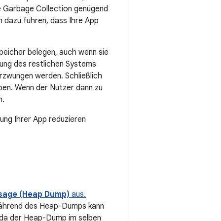
e Garbage Collection genügend
n dazu führen, dass Ihre App
speicher belegen, auch wenn sie
tung des restlichen Systems
rzwungen werden. Schließlich
ben. Wenn der Nutzer dann zu
n.
ung Ihrer App reduzieren
sage (Heap Dump)
aus.
ährend des Heap-Dumps kann
 da der Heap-Dump im selben