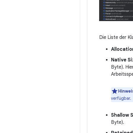
Die Liste der K
Allocatio
Native Si
Byte). Hie
Arbeitssp
Hinwei
verfügbar.
Shallow 
Byte).