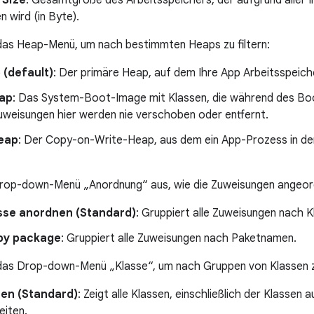
 Size
: Gesamtgröße des Arbeitsspeichers, der aufgrund aller I
n wird (in Byte).
das Heap-Menü, um nach bestimmten Heaps zu filtern:
 (default)
: Der primäre Heap, auf dem Ihre App Arbeitsspeich
ap
: Das System-Boot-Image mit Klassen, die während des Bo
uweisungen hier werden nie verschoben oder entfernt.
eap
: Der Copy-on-Write-Heap, aus dem ein App-Prozess in d
Drop-down-Menü „Anordnung“ aus, wie die Zuweisungen angeord
sse anordnen (Standard)
: Gruppiert alle Zuweisungen nach 
by package
: Gruppiert alle Zuweisungen nach Paketnamen.
das Drop-down-Menü „Klasse“, um nach Gruppen von Klassen zu
sen (Standard)
: Zeigt alle Klassen, einschließlich der Klassen 
eiten.