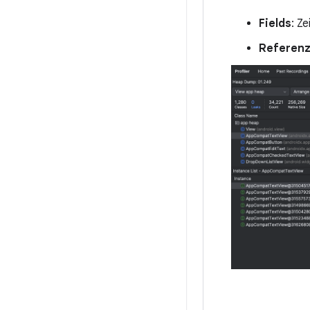
Fields
: Ze
Referen