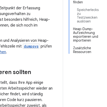
finden
Zeitpunkt der Erfassung
Speicherlecks
sungsverhalten zu
zu
Testzwecken
ist besonders hilfreich, Heap-
auslösen
nnen, die sich noch im
Heap-Dump-
Aufzeichnung
exportieren und
en und Analysieren von Heap-
importieren
fehlszeile mit
dumpsys
prüfen
Zusätzliche
ehen
.
Ressourcen
eren sollten
ellt, dass Ihre App einige
eten Arbeitsspeicher wieder an
cher findet, wird ständig
hren Code kurz pausieren.
rbeitsspeicher zuweist, als