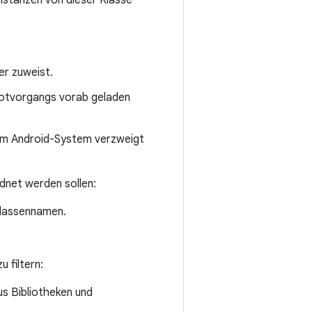
nstanzen von dieser Klasse
er zuweist.
otvorgangs vorab geladen
em Android-System verzweigt
net werden sollen:
Klassennamen.
 filtern:
aus Bibliotheken und