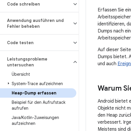
Code schreiben
Erfassen Sie ei
Arbeitsspeiche
Anwendung ausführen und
identifizieren, 
Fehler beheben
Dumps nach eine
Arbeitsspeicher
Code testen
Auf dieser Seit
Dumps bietet. A
Leistungsprobleme
und auch
Ereign
untersuchen
Übersicht
System-Trace aufzeichnen
Warum Sie
Heap-Dump erfassen
Android bietet 
Beispiel für den Aufrufstack
Objekte nicht m
aufrufen
den Heap zurück
Java
/
Kotlin-Zuweisungen
verbessert. Irg
aufzeichnen
Meistens sind d