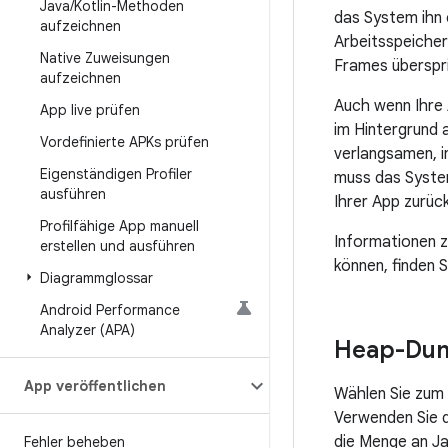
Java
/
Kotlin-Methoden
das System ihn
aufzeichnen
Arbeitsspeicher
Native Zuweisungen
Frames überspri
aufzeichnen
Auch wenn Ihre 
App live prüfen
im Hintergrund 
Vordefinierte APKs prüfen
verlangsamen, i
Eigenständigen Profiler
muss das Syste
ausführen
Ihrer App zurüc
Profilfähige App manuell
Informationen z
erstellen und ausführen
können, finden 
Diagrammglossar
Android Performance
Analyzer (APA)
Heap-Dum
App veröffentlichen
Wählen Sie zum
Verwenden Sie 
die Menge an Ja
Fehler beheben