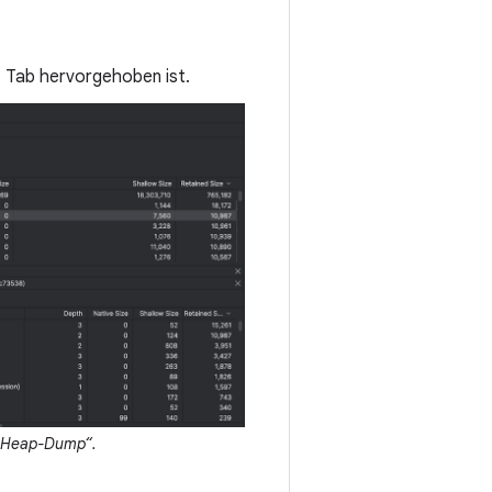
z
Tab hervorgehoben ist.
 „Heap-Dump“.