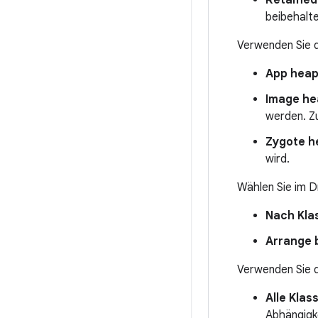
Retained
beibehalte
Verwenden Sie 
App heap
Image he
werden. Z
Zygote h
wird.
Wählen Sie im 
Nach Kla
Arrange 
Verwenden Sie 
Alle Klas
Abhängigk