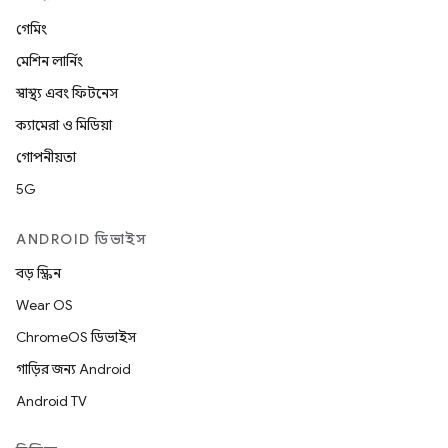
গেমিং
মেশিন লার্নিং
স্বাস্থ্য এবং ফিটনেস
ক্যামেরা ও মিডিয়া
গোপনীয়তা
5G
ANDROID ডিভাইস
বড় স্ক্রিন
Wear OS
ChromeOS ডিভাইস
গাড়ির জন্য Android
Android TV