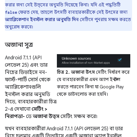
করার জন্য সেই উত্সের অনুমতি দিয়েছে কিনা। যদি এই পদ্ধতিটি
ফেরত দেয়, তাহলে উৎসটি ব্যবহারকারীকে সেই উৎসের জন্য
false
অ্যাপ্লিকেশান ইনস্টল করার অনুমতি দিন
সেটিংস পুনরায় সক্ষম করতে
অনুরোধ করবে৷
অজানা সূত্র
Android 7.1.1 (API
লেভেল 25) এবং তার
নিচের ডিভাইসে নন-
চিত্র 2.
অজানা উৎস
সেটিং নির্ধারণ করে
ফার্স্ট-পার্টি সোর্স থেকে
যে ব্যবহারকারীরা এমন অ্যাপ ইনস্টল
অ্যাপ্লিকেশানগুলি
করতে পারবেন কিনা যা Google Play
ইনস্টল করার অনুমতি
থেকে ডাউনলোড করা হয়নি।
দিতে, ব্যবহারকারীরা চিত্র
2-এ দেখানো
সেটিং >
নিরাপত্তা-
তে
অজানা উত্স
সেটিং সক্ষম করে৷
যখন ব্যবহারকারীরা Android 7.1.1 (API লেভেল 25) বা তার
নিচে চলমান একটি ডিভাইসে একটি অজানা অ্যাপ ইনস্টল