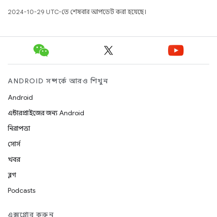
2024-10-29 UTC-তে শেষবার আপডেট করা হয়েছে।
ANDROID সম্পর্কে আরও শিখুন
Android
এন্টারপ্রাইজের জন্য Android
নিরাপত্তা
সোর্স
খবর
ব্লগ
Podcasts
এক্সপ্লোর করুন