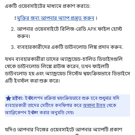
একটি ওয়েবসাইটের মাধ্যমে প্রকাশ করতে:
মুক্তির জন্য আপনার অ্যাপ প্রস্তুত করুন
।
আপনার ওয়েবসাইটে রিলিজ-রেডি APK ফাইল হোস্ট
করুন।
ব্যবহারকারীদের একটি ডাউনলোড লিঙ্ক প্রদান করুন.
যখন ব্যবহারকারীরা তাদের অ্যান্ড্রয়েড-চালিত ডিভাইসগুলি
থেকে ডাউনলোড লিঙ্কে ব্রাউজ করেন, তখন ফাইলটি
ডাউনলোড হয় এবং অ্যান্ড্রয়েড সিস্টেম স্বয়ংক্রিয়ভাবে ডিভাইসে
এটি ইনস্টল করা শুরু করে।
দ্রষ্টব্য:
ইনস্টলেশন প্রক্রিয়া স্বয়ংক্রিয়ভাবে শুরু হবে শুধুমাত্র যদি
ব্যবহারকারী তাদের সেটিংস কনফিগার করে
অজানা উত্স
থেকে
অ্যাপ্লিকেশন ইনস্টল করার অনুমতি দেয়৷
যদিও আপনার নিজের ওয়েবসাইটে আপনার অ্যাপটি প্রকাশ