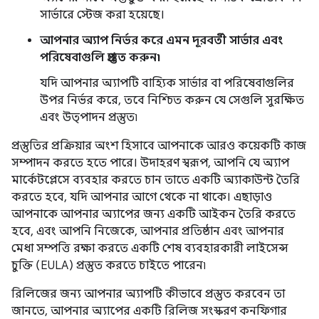
সার্ভারে স্টেজ করা হয়েছে।
আপনার অ্যাপ নির্ভর করে এমন দূরবর্তী সার্ভার এবং
পরিষেবাগুলি প্রস্তুত করুন৷
যদি আপনার অ্যাপটি বাহ্যিক সার্ভার বা পরিষেবাগুলির
উপর নির্ভর করে, তবে নিশ্চিত করুন যে সেগুলি সুরক্ষিত
এবং উত্পাদন প্রস্তুত৷
প্রস্তুতির প্রক্রিয়ার অংশ হিসাবে আপনাকে আরও কয়েকটি কাজ
সম্পাদন করতে হতে পারে। উদাহরণ স্বরূপ, আপনি যে অ্যাপ
মার্কেটপ্লেসে ব্যবহার করতে চান তাতে একটি অ্যাকাউন্ট তৈরি
করতে হবে, যদি আপনার আগে থেকে না থাকে। এছাড়াও
আপনাকে আপনার অ্যাপের জন্য একটি আইকন তৈরি করতে
হবে, এবং আপনি নিজেকে, আপনার প্রতিষ্ঠান এবং আপনার
মেধা সম্পত্তি রক্ষা করতে একটি শেষ ব্যবহারকারী লাইসেন্স
চুক্তি (EULA) প্রস্তুত করতে চাইতে পারেন৷
রিলিজের জন্য আপনার অ্যাপটি কীভাবে প্রস্তুত করবেন তা
জানতে, আপনার অ্যাপের একটি রিলিজ সংস্করণ কনফিগার