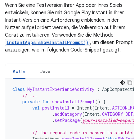
Wenn Sie eine Testversion Ihrer App oder Ihres Spiels
entwickeln, können Sie mit Google Play Instant in Ihrer
Instant-Version eine Aufforderung einblenden, in der
Nutzer aufgefordert werden, die Vollversion auf ihrem
Gerät zu installieren. Verwenden Sie die Methode
InstantApps.showInstallPrompt()
, um diesen Prompt
anzuzeigen, wie im folgenden Code-Snippet gezeigt:
Kotlin
Java
class
MyInstantExperienceActivity
:
AppCompatActiv
// ...
private
fun
showInstallPrompt
()
{
val
postInstall
=
Intent
(
Intent
.
ACTION_MAI
.
addCategory
(
Intent
.
CATEGORY_DEFAU
.
setPackage
(
your-installed-experie
// The request code is passed to startActi
InstantApps
.
showInstallPrompt
(
this
@MyInsta