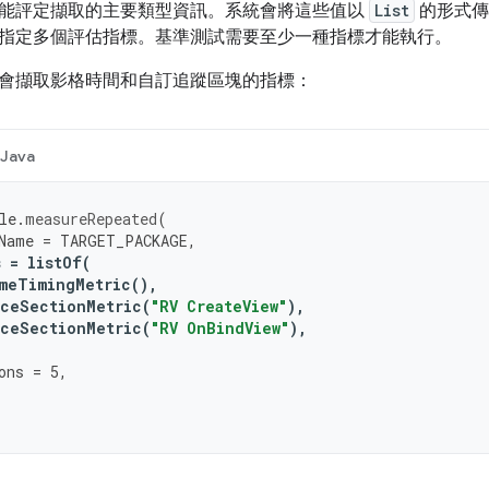
能評定擷取的主要類型資訊。系統會將這些值以
List
的形式
指定多個評估指標。基準測試需要至少一種指標才能執行。
會擷取影格時間和自訂追蹤區塊的指標：
Java
le
.
measureRepeated
(
Name
=
TARGET_PACKAGE
,
s
=
listOf
(
meTimingMetric
(),
ceSectionMetric
(
"RV CreateView"
),
ceSectionMetric
(
"RV OnBindView"
),
ons
=
5
,