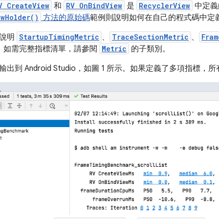
V CreateView
和
RV OnBindView
是
RecyclerView
中定義
ewHolder()
方法的原始碼
範例則說明如何在自己的程式碼中定
細說明
StartupTimingMetric
、
TraceSectionMetric
、
Fram
。如需完整指標清單，請參閱
Metric
的子類別。
出到 Android Studio，如圖 1 所示。如果定義了多項指