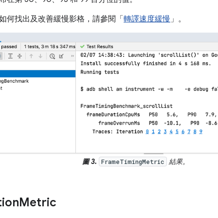
如何找出及改善緩慢影格，請參閱「
轉譯速度緩慢
」。
圖 3.
結果。
FrameTimingMetric
tion
Metric