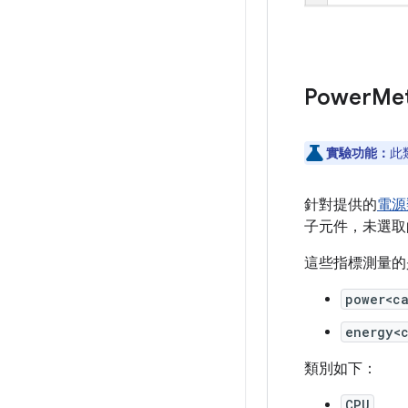
Power
Met
實驗功能：
此
針對提供的
電源
子元件，未選取
這些指標測量的是整
power<c
energy<
類別如下：
CPU