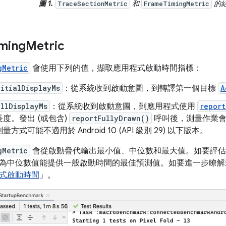
圖 1.
和
的
TraceSectionMetric
FrameTimingMetric
ming
Metric
gMetric
會使用下列的值，擷取應用程式啟動時間指標：
itialDisplayMs
：從系統收到啟動意圖，到轉譯第一個目標
A
llDisplayMs
：從系統收到啟動意圖，到應用程式使用
report
度。發出 (或包含)
reportFullyDrawn()
呼叫後，測量作業會
方式可能不適用於 Android 10 (API 級別 29) 以下版本。
gMetric
會從啟動疊代輸出最小值、中位數和最大值。如要評估
為中位數值能提供一般啟動時間的最佳預測值。如要進一步瞭解
式啟動時間
」。