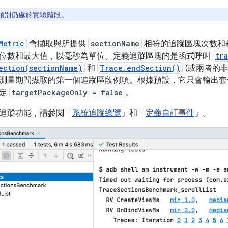
類別仍處於實驗階段。
Metric
會擷取與所提供
sectionName
相符的追蹤區塊次數和
位數和最大值，以毫秒為單位。定義追蹤區塊的是函式呼叫
tr
ection(sectionName)
和
Trace.endSection()
(或兩者的非
測量期間擷取的第一個追蹤區段例項。根據預設，它只會輸出套
設定
targetPackageOnly = false
。
追蹤功能，請參閱「
系統追蹤總覽
」和「
定義自訂事件
」。