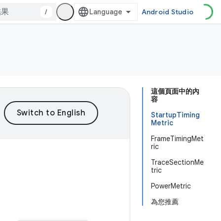
/
Android Studio
這個頁面中的內
容
StartupTiming
Metric
FrameTimingMet
ric
TraceSectionMe
tric
PowerMetric
為您推薦