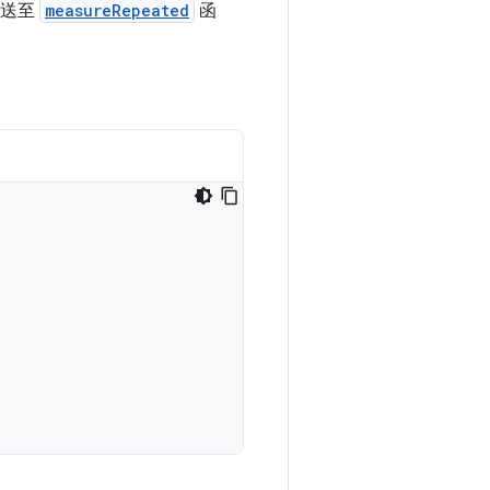
傳送至
measureRepeated
函