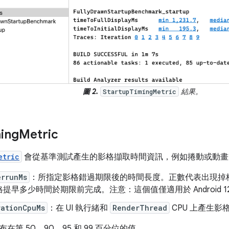
圖 2.
結果。
StartupTimingMetric
ing
Metric
etric
會從基準測試產生的影格擷取時間資訊，例如捲動或動畫
errunMs
：所指定影格錯過期限後的時間長度。正數代表出現掉
提早多少時間於期限前完成。注意：這個值僅適用於 Android 12 (A
rationCpuMs
：在 UI 執行緒和
RenderThread
CPU 上產生
在第 50、90、95 和 99 百分位的值。