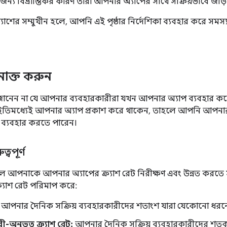
জন্য বিভ্রান্তিকর কারণ তারা আপনার অ্যাপের সাথে সক্রিয়ভাবে জড়
যাশের সম্মুখীন হলে, আপনি এই পৃষ্ঠার নির্দেশিকা ব্যবহার করে সমস্
নাক্ত করুন
নেন না যে আপনার ব্যবহারকারীরা যখন আপনার অ্যাপ ব্যবহার করে ত
ইতিমধ্যেই আপনার অ্যাপ প্রকাশ করে থাকেন, তাহলে আপনি আপনার অ
 ব্যবহার করতে পারেন।
ত্বপূর্ণ
ইটাল আপনাকে আপনার অ্যাপের ক্র্যাশ রেট নিরীক্ষণ এবং উন্নত করতে সা
্র্যাশ রেট পরিমাপ করে:
আপনার দৈনিক সক্রিয় ব্যবহারকারীদের শতাংশ যারা যেকোনো ধরনের ক
ী-অনুভূত ক্র্যাশ রেট:
আপনার দৈনিক সক্রিয় ব্যবহারকারীদের শতক