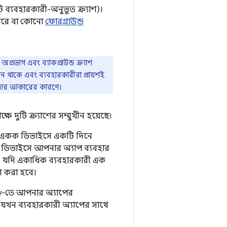
 ব্যবহারকারী-অনুভূত ক্র্যাশ)।
ন করে বা কোনো
ফোরগ্রাউন্ড
্রভাগ এবং ব্যাকগ্রাউন্ড ক্র্যাশ
ান থাকে এবং ব্যবহারকারীরা প্রায়শই
পর্দার আকারের কারণে।
দুটি ক্র্যাশের সম্মুখীন হয়েছে৷
ি একক ডিভাইসে একটি দিনে
 ডিভাইসে আপনার অ্যাপ ব্যবহার
বে। যদি একাধিক ব্যবহারকারী এক
া করা হবে।
ay-তে আপনার অ্যাপের
টে যখন ব্যবহারকারী অ্যাপের সাথে