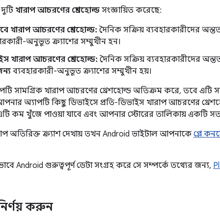
 দুটি
খারাপ আচরণের থ্রেশহোল্ড
সংজ্ঞায়িত করেছে:
বে খারাপ আচরণের থ্রেশহোল্ড:
দৈনিক সক্রিয় ব্যবহারকারীদের অন্
হারকারী-অনুভূত ক্র্যাশের সম্মুখীন হন।
ইস খারাপ আচরণের থ্রেশহোল্ড:
দৈনিক সক্রিয় ব্যবহারকারীদের অন্
ন্য
ব্যবহারকারী-অনুভূত ক্র্যাশের সম্মুখীন হয়।
পটি সামগ্রিক খারাপ আচরণের থ্রেশহোল্ড অতিক্রম করে, তবে এটি স
আপনার অ্যাপটি কিছু ডিভাইসে প্রতি-ডিভাইস খারাপ আচরণের থ্রেশ
টি কম খুঁজে পাওয়া যাবে এবং আপনার স্টোরের তালিকায় একটি সত
প অতিরিক্ত ক্র্যাশ দেখায় তখন Android ভাইটাল আপনাকে
প্লে ক
বে Android গুরুত্বপূর্ণ ডেটা সংগ্রহ করে সে সম্পর্কে তথ্যের জন্য,
P
নির্ণয় করুন