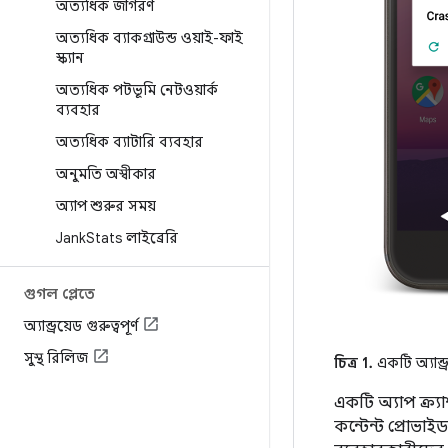
অত্যধিক জাগরণ
অত্যধিক ব্যাকগ্রাউন্ড ওয়াই-ফাই
স্ক্যান
অত্যধিক পটভূমি নেটওয়ার্ক
ব্যবহার
অত্যধিক ব্যাটারি ব্যবহার
অনুমতি অস্বীকার
অ্যাপ শুরুর সময়
Jank
Stats লাইব্রেরি
গুগল প্লেতে
অ্যান্ড্রয়েড গুরুত্বপূর্ণ
সুস্থ রিলিজ
চিত্র 1.
একটি অ্যান্ড
একটি অ্যাপ ক্র্
কন্টেন্ট প্রোভাই