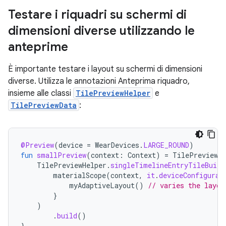
Testare i riquadri su schermi di
dimensioni diverse utilizzando le
anteprime
È importante testare i layout su schermi di dimensioni
diverse. Utilizza le annotazioni Anteprima riquadro,
insieme alle classi
TilePreviewHelper
e
TilePreviewData
:
@Preview
(
device
=
WearDevices
.
LARGE_ROUND
)
fun
smallPreview
(
context
:
Context
)
=
TilePreviewDa
TilePreviewHelper
.
singleTimelineEntryTileBuild
materialScope
(
context
,
it
.
deviceConfigurat
myAdaptiveLayout
()
// varies the layou
}
)
.
build
()
}