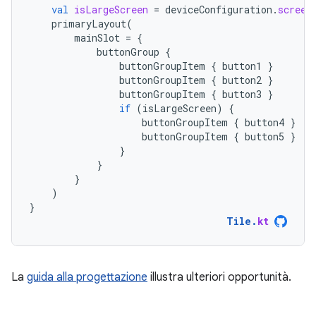
val
isLargeScreen
=
deviceConfiguration
.
screen
primaryLayout
(
mainSlot
=
{
buttonGroup
{
buttonGroupItem
{
button1
}
buttonGroupItem
{
button2
}
buttonGroupItem
{
button3
}
if
(
isLargeScreen
)
{
buttonGroupItem
{
button4
}
buttonGroupItem
{
button5
}
}
}
}
)
}
Tile
.
kt
La
guida alla progettazione
illustra ulteriori opportunità.