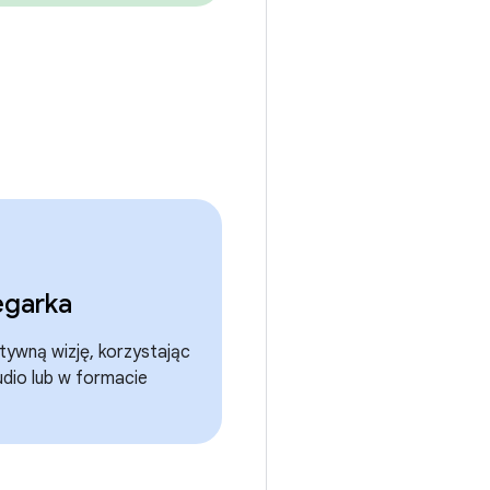
egarka
tywną wizję, korzystając
udio lub w formacie