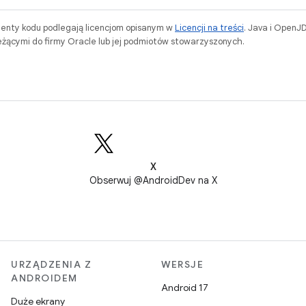
menty kodu podlegają licencjom opisanym w
Licencji na treści
. Java i OpenJ
ącymi do firmy Oracle lub jej podmiotów stowarzyszonych.
.
X
Obserwuj @AndroidDev na X
URZĄDZENIA Z
WERSJE
ANDROIDEM
Android 17
Duże ekrany