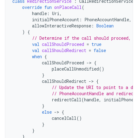
class
RedirectionService
:
CallRedirectionService
(
override
fun
onPlaceCall
(
handle
:
Uri
,
initialPhoneAccount
:
PhoneAccountHandle
,
allowInteractiveResponse
:
Boolean
)
{
// Determine if the call should proceed, b
val
callShouldProceed
=
true
val
callShouldRedirect
=
false
when
{
callShouldProceed
-
>
{
placeCallUnmodified
()
}
callShouldRedirect
-
>
{
// Update the URI to point to a di
// PhoneAccountHandle and redirect
redirectCall
(
handle
,
initialPhoneA
}
else
-
>
{
cancelCall
()
}
}
}