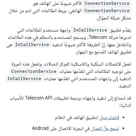
ConnectionService
الأكثر شيوعًا على الهاتف هو
ConnectionService
الهاتفي. يربط المكالمات التي تتم من خلال
مشغّل شبكة الجوّال.
يقدّم تطبيق
InCallService
واجهة مستخدم للمكالمات التي
تديرها شركة Telecom، ويسمح للمستخدم بالتحكم في هذه المكالمات
والتفاعل معها. إنّ الطريقة الأكثر شيوعًا لتنفيذ
InCallService
هي
تطبيق الهاتف المُدمَج مع الجهاز.
تعمل الاتصالات السلكية واللاسلكية كمركز اتصالات. وتعمل هذه الميزة
على توجيه المكالمات التي تقدّمها عمليات
ConnectionService
التنفيذ إلى واجهات المستخدم التي تقدّمها عمليات
InCallService
التنفيذ.
قد تحتاج إلى تنفيذ واجهات برمجة تطبيقات Telecom API للأسباب
التالية:
لإنشاء بديل
لتطبيق الهاتف في النظام
لدمج حلّ اتصال
في تجربة الاتصال على Android