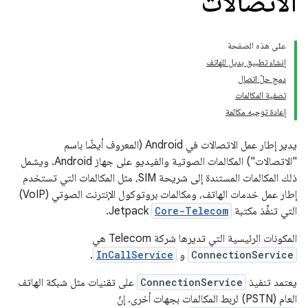
الاتصالات
على هذه الصفحة
إنشاء تطبيق بديل للهاتف
دمج حلّ اتصال
تصفية المكالمات
إعادة توجيه مكالمة
يدير إطار عمل الاتصالات في Android (المعروف أيضًا باسم
"الاتصالات") المكالمات الصوتية والفيديو على جهاز Android. ويشمل
ذلك المكالمات المستندة إلى شريحة SIM، مثل المكالمات التي تستخدم
إطار عمل خدمات الهاتف، ومكالمات بروتوكول الإنترنت الصوتي (VoIP)
التي تنفِّذ مكتبة
Core-Telecom
Jetpack.
المكونات الرئيسية التي تديرها شركة Telecom هي
ConnectionService
و
InCallService
.
يعتمد تنفيذ
ConnectionService
على تقنيات مثل شبكة الهاتف
العام (PSTN) لربط المكالمات بجهات أخرى. إنّ