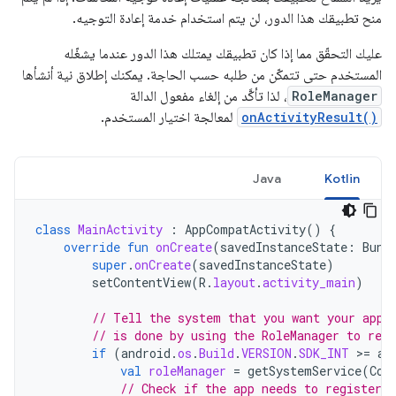
منح تطبيقك هذا الدور، لن يتم استخدام خدمة إعادة التوجيه.
عليك التحقّق مما إذا كان تطبيقك يمتلك هذا الدور عندما يشغّله
المستخدم حتى تتمكّن من طلبه حسب الحاجة. يمكنك إطلاق نية أنشأها
RoleManager
، لذا تأكَّد من إلغاء مفعول الدالة
onActivityResult()
لمعالجة اختيار المستخدم.
Java
Kotlin
class
MainActivity
:
AppCompatActivity
()
{
override
fun
onCreate
(
savedInstanceState
:
Bund
super
.
onCreate
(
savedInstanceState
)
setContentView
(
R
.
layout
.
activity_main
)
// Tell the system that you want your app 
// is done by using the RoleManager to regi
if
(
android
.
os
.
Build
.
VERSION
.
SDK_INT
>
=
an
val
roleManager
=
getSystemService
(
Con
// Check if the app needs to register c