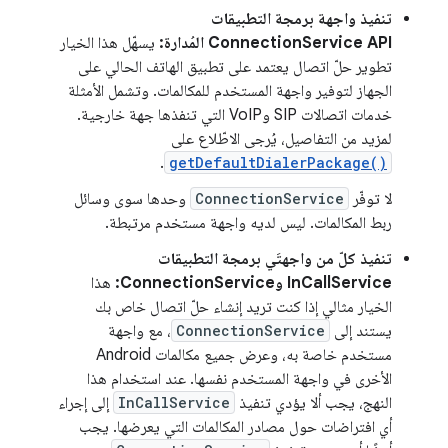
تنفيذ واجهة برمجة التطبيقات
ConnectionService API المُدارة:
يسهّل هذا الخيار
تطوير حلّ اتصال يعتمد على تطبيق الهاتف الحالي على
الجهاز لتوفير واجهة المستخدم للمكالمات. وتشمل الأمثلة
خدمات اتصالات SIP وVoIP التي تنفذها جهة خارجية.
لمزيد من التفاصيل، يُرجى الاطّلاع على
.
getDefaultDialerPackage()
لا توفّر
ConnectionService
وحدها سوى وسائل
ربط المكالمات. ليس لديه واجهة مستخدم مرتبطة.
تنفيذ كلّ من واجهتَي برمجة التطبيقات
InCallService وConnectionService:
هذا
الخيار مثالي إذا كنت تريد إنشاء حلّ اتصال خاص بك
يستند إلى
ConnectionService
، مع واجهة
مستخدم خاصة به، وعرض جميع مكالمات Android
الأخرى في واجهة المستخدم نفسها. عند استخدام هذا
النهج، يجب ألا يؤدي تنفيذ
InCallService
إلى إجراء
أي افتراضات حول مصادر المكالمات التي يعرضها. يجب