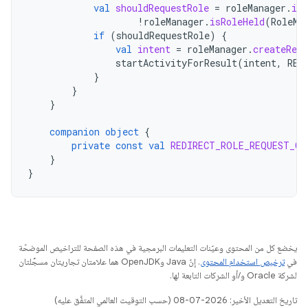
val
shouldRequestRole
=
roleManager
.
isR
!
roleManager
.
isRoleHeld
(
RoleMa
if
(
shouldRequestRole
)
{
val
intent
=
roleManager
.
createRequ
startActivityForResult
(
intent
,
RED
}
}
}
companion
object
{
private
const
val
REDIRECT_ROLE_REQUEST_CO
}
}
يخضع كل من المحتوى وعيّنات التعليمات البرمجية في هذه الصفحة للتراخيص الموضحّة
في
ترخيص استخدام المحتوى
. إنّ Java وOpenJDK هما علامتان تجاريتان مسجَّلتان
لشركة Oracle و/أو الشركات التابعة لها.
تاريخ التعديل الأخير: 2026-07-08 (حسب التوقيت العالمي المتفَّق عليه)