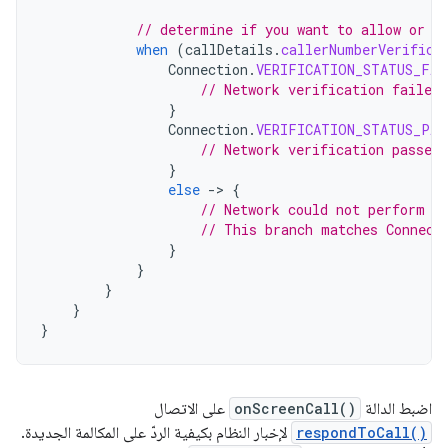
// determine if you want to allow or r
when
(
callDetails
.
callerNumberVerifica
Connection
.
VERIFICATION_STATUS_FAI
// Network verification failed
}
Connection
.
VERIFICATION_STATUS_PAS
// Network verification passed,
}
else
-
>
{
// Network could not perform v
// This branch matches Connect
}
}
}
}
}
اضبط الدالة
onScreenCall()
على الاتصال
respondToCall()
لإخبار النظام بكيفية الردّ على المكالمة الجديدة.