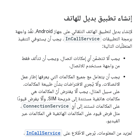
إنشاء تطبيق بديل للهاتف
لإنشاء بديل لتطبيق الهاتف التلقائي على جهاز Android، نفِّذ واجهة
برمجة التطبيقات
InCallService
. يجب أن يستوفي التنفيذ
المتطلّبات التالية:
يجب ألا تتضمّن أي إمكانات اتصال، ويجب أن تتألف فقط
من واجهة مستخدم للاتصال.
يجب أن يتعامل مع جميع المكالمات التي يعرفها إطار عمل
الاتصالات، وألا يُجري الافتراضات بشأن طبيعة المكالمات.
على سبيل المثال، يجب ألّا يفترض أنّ المكالمات هي
مكالمات هاتفية مستندة إلى شريحة SIM، وألّا يفرض قيودًا
على المكالمات تستند إلى أيّ
ConnectionService
،
مثل فرض قيود على المكالمات الهاتفية في المكالمات عبر
الفيديو.
لمزيد من المعلومات، يُرجى الاطّلاع على
InCallService
.