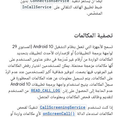
أيضًا أن يستمر تنفيذ
ConnectionService
بدون
ضبط تطبيق الهاتف التلقائي على
InCallService
المخصّص.
تصفية المكالمات
تسمح الأجهزة التي تعمل بنظام التشغيل Android 10 (المستوى 29
لواجهة برمجة التطبيقات) أو الإصدارات الأحدث لتطبيقك بتحديد
المكالمات الواردة من أرقام غير مُدرَجة في دفتر عناوين المستخدم على
أنّها مكالمات مزعجة محتملة. يمكن للمستخدمين اختيار رفض المكالمات
غير المرغوب فيها بصمت. لتوفير شفافية أكبر للمستخدمين عند عدم الردّ
على المكالمات، يتم تسجيل معلومات عن هذه المكالمات المحظورة في
سجلّ المكالمات. يتيح استخدام واجهة برمجة تطبيقات Android 10
عدم الحاجة إلى الحصول على إذن
READ_CALL_LOG
من المستخدم
لتقديم وظائف فحص المكالمات ومعلومات المتصل.
إذا كنت تستخدم
CallScreeningService
تنفيذًا لفحص
المكالمات استدعاء الدالة
onScreenCall()
لأي مكالمات واردة أو