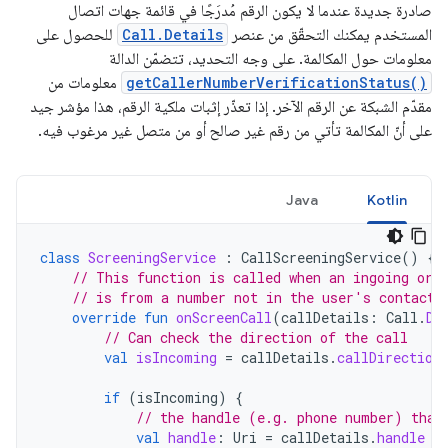
صادرة جديدة عندما لا يكون الرقم مُدرَجًا في قائمة جهات اتصال
المستخدم يمكنك التحقّق من عنصر
Call.Details
للحصول على
معلومات حول المكالمة. على وجه التحديد، تتضمّن الدالة
getCallerNumberVerificationStatus()
معلومات من
مقدّم الشبكة عن الرقم الآخر. إذا تعذّر إثبات ملكية الرقم، هذا مؤشر جيد
على أنّ المكالمة تأتي من رقم غير صالح أو من متصل غير مرغوب فيه.
Java
Kotlin
class
ScreeningService
:
CallScreeningService
()
{
// This function is called when an ingoing or 
// is from a number not in the user's contacts
override
fun
onScreenCall
(
callDetails
:
Call
.
De
// Can check the direction of the call
val
isIncoming
=
callDetails
.
callDirection
if
(
isIncoming
)
{
// the handle (e.g. phone number) that
val
handle
:
Uri
=
callDetails
.
handle