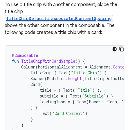
To use a title chip with another component, place the
title chip
TitleChipDefaults.associatedContentSpacing
above the other component in the composable. The
following code creates a title chip with a card:
@Composable
fun
TitleChipWithCardSample
()
{
Column
(
horizontalAlignment
=
Alignment
.
CenterH
TitleChip
{
Text
(
"Title Chip"
)
}
Spacer
(
Modifier
.
height
(
TitleChipDefaults
.
a
Card
(
title
=
{
Text
(
"Title"
)
},
subtitle
=
{
Text
(
"Subtitle"
)
},
leadingIcon
=
{
Icon
(
FavoriteIcon
,
"Lo
)
{
Text
(
"Card Content"
)
}
}