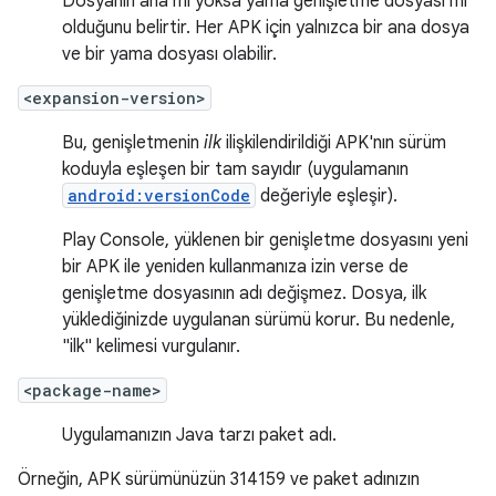
Dosyanın ana mı yoksa yama genişletme dosyası mı
olduğunu belirtir. Her APK için yalnızca bir ana dosya
ve bir yama dosyası olabilir.
<expansion-version>
Bu, genişletmenin
ilk
ilişkilendirildiği APK'nın sürüm
koduyla eşleşen bir tam sayıdır (uygulamanın
android:versionCode
değeriyle eşleşir).
Play Console, yüklenen bir genişletme dosyasını yeni
bir APK ile yeniden kullanmanıza izin verse de
genişletme dosyasının adı değişmez. Dosya, ilk
yüklediğinizde uygulanan sürümü korur. Bu nedenle,
"ilk" kelimesi vurgulanır.
<package-name>
Uygulamanızın Java tarzı paket adı.
Örneğin, APK sürümünüzün 314159 ve paket adınızın