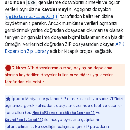
ardından
OBB
genişletme dosyalarını silmeyin ve açılan
verileri aynı dizine
kaydetmeyin
. Açtığınız dosyaları
getExternalFilesDir()
tarafından belirtilen dizine
kaydetmeniz gerekir. Ancak mümkünse verileri açmanızı
gerektirmek yerine doğrudan dosyadan okumanıza olanak
tanıyan bir genişletme dosyası biçimi kullanmanız en iyisidir.
Örneğin, verilerinizi doğrudan ZIP dosyasından okuyan
APK
Expansion Zip Library
adlı bir kitaplık projesi sağladık.
Dikkat:
APK dosyalarının aksine, paylaşılan depolama
alanına kaydedilen dosyalar kullanıcı ve diğer uygulamalar
tarafından okunabilir.
İpucu:
Medya dosyalarını ZIP olarak paketliyorsanız ZIP'inizi
açmanıza gerek kalmadan, dosyalar üzerinde ofset ve uzunluk
kontrolleri (ör.
ve
MediaPlayer.setDataSource()
) ile medya oynatma çağrılarını
SoundPool.load()
kullanabilirsiniz. Bu özelliğin çalışması için ZIP paketlerini