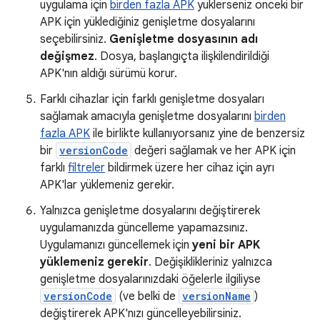
uygulama için
birden fazla APK
yüklerseniz önceki bir
APK için yüklediğiniz genişletme dosyalarını
seçebilirsiniz.
Genişletme dosyasının adı
değişmez
. Dosya, başlangıçta ilişkilendirildiği
APK'nın aldığı sürümü korur.
Farklı cihazlar için farklı genişletme dosyaları
sağlamak amacıyla genişletme dosyalarını
birden
fazla APK
ile birlikte kullanıyorsanız yine de benzersiz
bir
versionCode
değeri sağlamak ve her APK için
farklı
filtreler
bildirmek üzere her cihaz için ayrı
APK'lar yüklemeniz gerekir.
Yalnızca genişletme dosyalarını değiştirerek
uygulamanızda güncelleme yapamazsınız.
Uygulamanızı güncellemek için
yeni bir APK
yüklemeniz gerekir
. Değişiklikleriniz yalnızca
genişletme dosyalarınızdaki öğelerle ilgiliyse
versionCode
(ve belki de
versionName
)
değiştirerek APK'nızı güncelleyebilirsiniz.