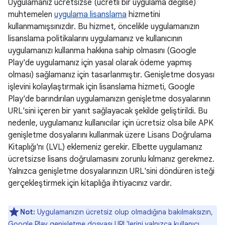
Uygulamanız ücretsizse (ücretli bir uygulama değilse)
muhtemelen
uygulama lisanslama
hizmetini
kullanmamışsınızdır. Bu hizmet, öncelikle uygulamanızın
lisanslama politikalarını uygulamanız ve kullanıcının
uygulamanızı kullanma hakkına sahip olmasını (Google
Play'de uygulamanız için yasal olarak ödeme yapmış
olması) sağlamanız için tasarlanmıştır. Genişletme dosyası
işlevini kolaylaştırmak için lisanslama hizmeti, Google
Play'de barındırılan uygulamanızın genişletme dosyalarının
URL'sini içeren bir yanıt sağlayacak şekilde geliştirildi. Bu
nedenle, uygulamanız kullanıcılar için ücretsiz olsa bile APK
genişletme dosyalarını kullanmak üzere Lisans Doğrulama
Kitaplığı'nı (LVL) eklemeniz gerekir. Elbette uygulamanız
ücretsizse lisans doğrulamasını zorunlu kılmanız gerekmez.
Yalnızca genişletme dosyalarınızın URL'sini döndüren isteği
gerçekleştirmek için kitaplığa ihtiyacınız vardır.
Not:
Uygulamanızın ücretsiz olup olmadığına bakılmaksızın,
Google Play genişletme dosyası URL'lerini yalnızca kullanıcı