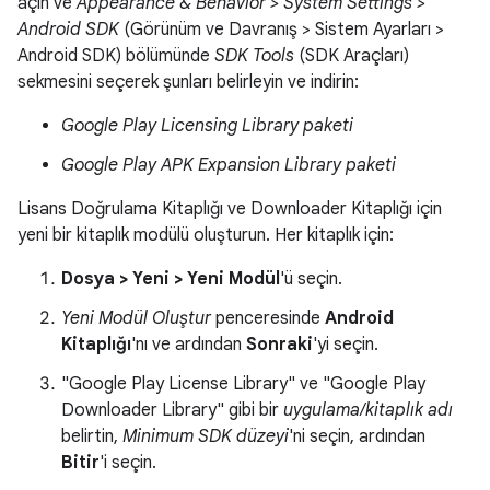
açın ve
Appearance & Behavior > System Settings >
Android SDK
(Görünüm ve Davranış > Sistem Ayarları >
Android SDK) bölümünde
SDK Tools
(SDK Araçları)
sekmesini seçerek şunları belirleyin ve indirin:
Google Play Licensing Library paketi
Google Play APK Expansion Library paketi
Lisans Doğrulama Kitaplığı ve Downloader Kitaplığı için
yeni bir kitaplık modülü oluşturun. Her kitaplık için:
Dosya > Yeni > Yeni Modül
'ü seçin.
Yeni Modül Oluştur
penceresinde
Android
Kitaplığı
'nı ve ardından
Sonraki
'yi seçin.
"Google Play License Library" ve "Google Play
Downloader Library" gibi bir
uygulama/kitaplık adı
belirtin,
Minimum SDK düzeyi
'ni seçin, ardından
Bitir
'i seçin.