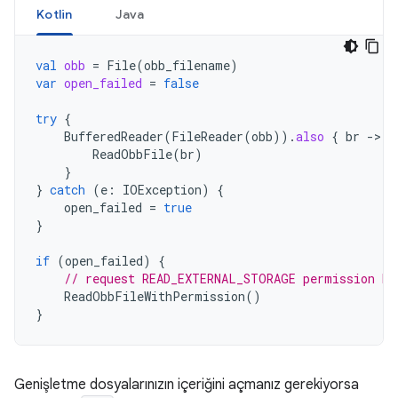
Kotlin
Java
val
obb
=
File
(
obb_filename
)
var
open_failed
=
false
try
{
BufferedReader
(
FileReader
(
obb
)).
also
{
br
-
ReadObbFile
(
br
)
}
}
catch
(
e
:
IOException
)
{
open_failed
=
true
}
if
(
open_failed
)
{
// request READ_EXTERNAL_STORAGE permission be
ReadObbFileWithPermission
()
}
Genişletme dosyalarınızın içeriğini açmanız gerekiyorsa