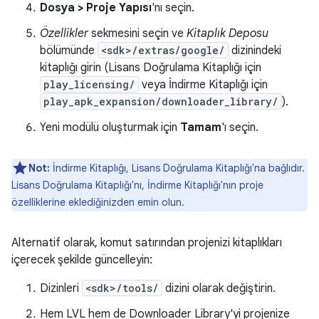
Dosya > Proje Yapısı
'nı seçin.
Özellikler
sekmesini seçin ve
Kitaplık Deposu
bölümünde
<sdk>/extras/google/
dizinindeki
kitaplığı girin (Lisans Doğrulama Kitaplığı için
play_licensing/
veya İndirme Kitaplığı için
play_apk_expansion/downloader_library/
).
Yeni modülü oluşturmak için
Tamam
'ı seçin.
Not:
İndirme Kitaplığı, Lisans Doğrulama Kitaplığı'na bağlıdır.
Lisans Doğrulama Kitaplığı'nı, İndirme Kitaplığı'nın proje
özelliklerine eklediğinizden emin olun.
Alternatif olarak, komut satırından projenizi kitaplıkları
içerecek şekilde güncelleyin:
Dizinleri
<sdk>/tools/
dizini olarak değiştirin.
Hem LVL hem de Downloader Library'yi projenize