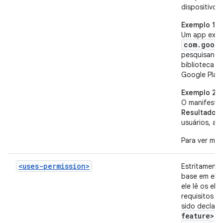
dispositivo.
Exemplo 1
Um app exige
com.googl
pesquisando
c
biblioteca
Google Play 
Exemplo 2
O manifesto
Resultado:
o
usuários, a 
Para ver mai
<uses-permission>
Estritamente
base em el
ele lê os el
requisitos d
sido declar
feature>
.