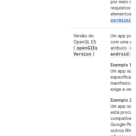
por meio de
requisitos d
elementos
permissio
Versão do
Um app pode 
OpenGL ES
com uma ver
open
Gl
Es
<u
(
atributo
Version
android:o
)
Exemplo 1
Um app solic
especifican
manifesto.
R
exige a vers
Exemplo 2
Um app solic
está procur
compatível 
Google Play 
outros filtr