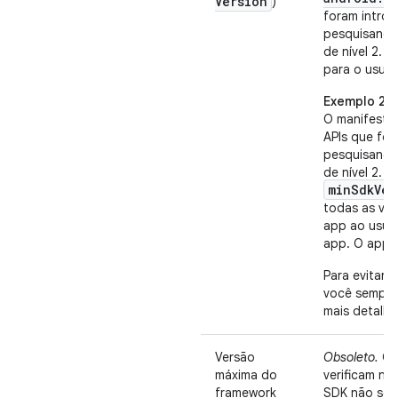
Version
)
foram introd
pesquisando 
de nível 2.
R
para o usuár
Exemplo 2
O manifesto 
APIs que for
pesquisando 
de nível 2.
R
minSdkVer
todas as ver
app ao usuár
app. O app f
Para evitar
você sempre
mais detalhe
Versão
Obsoleto.
O A
máxima do
verificam ne
framework
SDK não ser