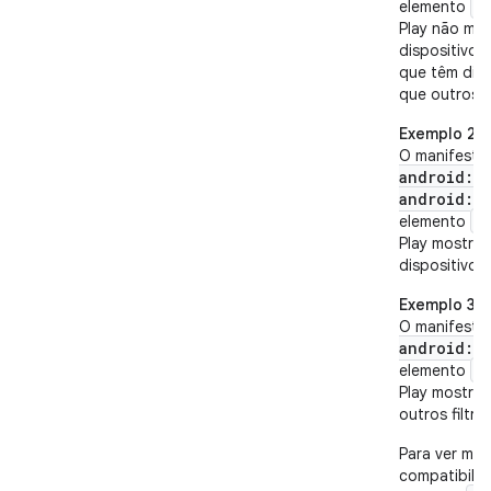
<
elemento
Play não mo
dispositivo 
que têm disp
que outros f
Exemplo 2
O manifesto
android:m
android:ta
<
elemento
Play mostrar
dispositivos
Exemplo 3
O manifesto
android:m
<
elemento
Play mostrar
outros filtro
Para ver mai
compatibilid