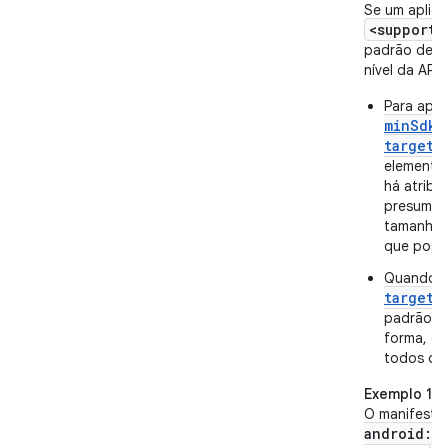
Se um aplica
<supports
padrão dess
nível da API.
Para apli
minSdkV
targetS
element
há atribu
presume q
tamanho n
que possu
Quando
targetS
padrão pa
forma, o 
todos os 
Exemplo 1
O manifesto
android:m