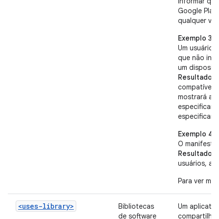
informar qu
Google Play
qualquer ver
Exemplo 3
Um usuário 
que não inf
um dispositi
Resultado:
o
compatível 
mostrará ao
especificam
especificam
Exemplo 4
O manifesto
Resultado:
o
usuários, a 
Para ver mai
<uses-library>
Bibliotecas
Um aplicativ
de software
compartilhad