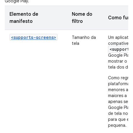
Google Play.
Elemento de
Nome do
Como func
manifesto
filtro
<supports-screens>
Tamanho da
Um aplicativ
tela
compatível, 
<supports
Google Play 
mostrar o a
tela dos disp
Como regra g
plataforma n
menores a te
maiores a te
apenas ser c
Google Play 
de tela norma
para que ele
pequena.