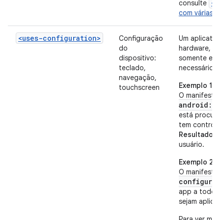
<s
consulte
com várias t
<uses-configuration>
Configuração
Um aplicativ
do
hardware, e 
dispositivo:
somente em 
teclado,
necessário.
navegação,
Exemplo 1
touchscreen
O manifesto 
android:re
está procur
tem control
Resultado:
o
usuário.
Exemplo 2
O manifesto
configura
app a todos 
sejam aplica
Para ver mai