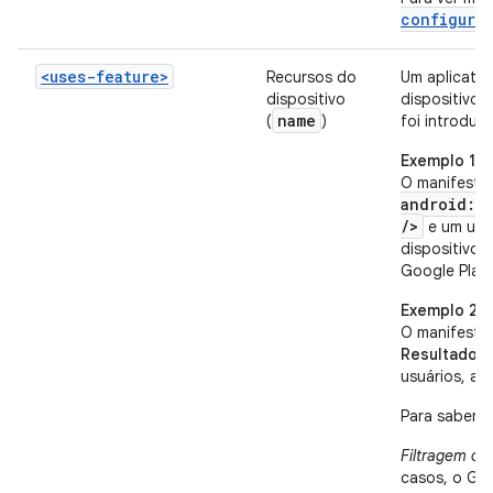
configura
<uses-feature>
Recursos do
Um aplicativ
dispositivo
dispositivo 
name
(
)
foi introduzi
Exemplo 1
O manifesto 
android:n
/>
e um usu
dispositivo 
Google Play 
Exemplo 2
O manifesto
Resultado:
o
usuários, a 
Para saber m
Filtragem co
casos, o Goo