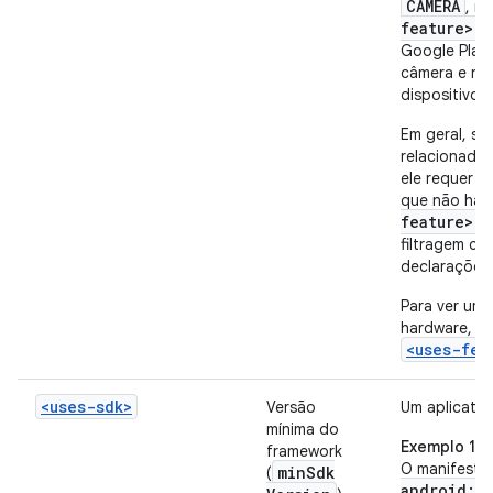
CAMERA
, m
feature>
p
Google Play 
câmera e não
dispositivo
Em geral, se
relacionadas
ele requer o
que não haj
feature>
.
filtragem co
declaraçõe
Para ver uma
hardware, c
<uses-fea
<uses-sdk>
Versão
Um aplicativ
mínima do
Exemplo 1
framework
O manifesto 
min
Sdk
(
android:m