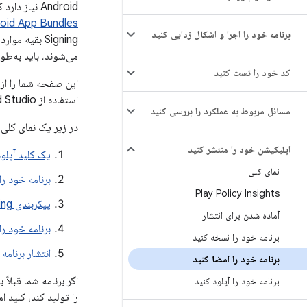
Android نیاز دارد که همه فایل‌های APK قبل از نصب بر روی دستگاه یا به‌روزرسانی، با گواهی امضا شوند. هنگام انتشار با استفاده از
oid App Bundles
برنامه خود را اجرا و اشکال زدایی کنید
می‌شوند، باید به‌طور دستی فایل‌های K
کد خود را تست کنید
استفاده از Android Studio و نحوه پیکربندی Play App Signing راهنمایی می کند.
مسائل مربوط به عملکرد را بررسی کنید
در زیر یک نمای کلی از مر
اپلیکیشن خود را منتشر کنید
یک کلید آپلود
نمای کلی
برنامه خود را
Play Policy Insights
پیکربندی Play App Signing
آماده شدن برای انتشار
برنامه خود را در Google Play آپ
برنامه خود را نسخه کنید
انتشار برنامه
برنامه خود را امضا کنید
برنامه خود را آپلود کنید
را تولید کند، کلید ا