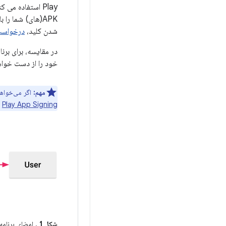
APK(های) شما را
شدن کلید،
درخواست 
خود را از دست خواه
مهم:
اگر می‌خواهید از ک
Play App Signing
،
شکل 1
. امضای برنامه با App Signing