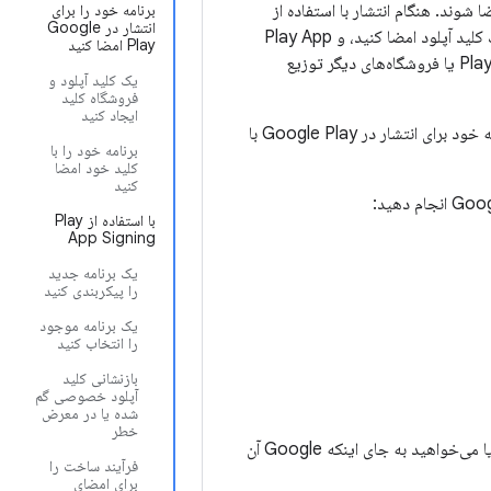
برنامه خود را برای
انتشار در Google
، باید قبل از آپلود کردن آن در Play Console، بسته برنامه خود را با یک کلید آپلود امضا کنید، و Play App
Play امضا کنید
Signing بقیه موارد را انجام می دهد. برای برنامه‌هایی که با استفاده از فایل‌های APK در فروشگاه Play یا فروشگاه‌های دیگر توزیع
یک کلید آپلود و
فروشگاه کلید
ایجاد کنید
این صفحه شما را از طریق برخی از مفاهیم مهم مربوط به امضای برنامه و امنیت، نحوه امضای برنامه خود برای انتشار در Google Play با
برنامه خود را با
کلید خود امضا
کنید
با استفاده از Play
App Signing
یک برنامه جدید
را پیکربندی کنید
یک برنامه موجود
را انتخاب کنید
بازنشانی کلید
آپلود خصوصی گم
شده یا در معرض
خطر
اگر برنامه شما قبلاً با یک کلید امضای برنامه موجود در فروشگاه Google Play منتشر شده است، یا می‌خواهید به جای اینکه Google آن
فرآیند ساخت را
برای امضای