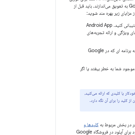
استفاده می‌کند. و چون بسته‌های برنامه ساخت و امضای فایل‌های APK را در فروشگاه Google Play به تعویق می‌اندازند، باید قبل از
از Android App Bundle استفاده کنید و از حالت‌های تحویل پیشرفته Google Play پشتیبانی کنید. Android App
‌های ویژگی و ارائه تجربه‌های
امنیت کلید امضای خود را افزایش دهید و استفاده از یک کلید آپلود جداگانه برای امضای بسته برنامه ای که در Google
موجود شما به خطر بیفتد یا اگر
Play App S با یک کلید تولید شده خودکار یا کلیدی که ارائه می‌کنید،
 Google ممکن است یک نسخه پشتیبان از کلید را برای آن نگه دارد.
تر در بخش مربوط به
کلیدها و
توضیح داده شده‌اند. شما کلید آپلود را نگه می دارید و از آن برای امضای برنامه خود برای آپلود در فروشگاه Google