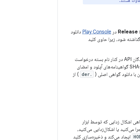
فاوت هستند.
Release 
در
Play Console
دانلود
ود. قرار است به اشتراک گذاشته شود، زیرا حاوی کلید
یک نمایش کوتاه و منحصر به فرد از یک گواهی است که اغلب توسط ارائه دهندگان API در کنار نام بسته درخواست
می شود تا یک برنامه را برای استفاده از سرویس خود ثبت کنند. اثر انگشت MD5، SHA-1 و SHA-256 گواهینامه‌های آپلود و امضای
.der
) از
ار برنامه شما را با یک گواهی اشکال زدایی که توسط ابزار
Andr ایجاد شده است امضا می کند. اولین باری که پروژه خود را در Android Studio اجرا می‌کنید یا اشکال‌زدایی می‌کنید،
ایجاد می‌کند و ذخیره‌سازی کلید