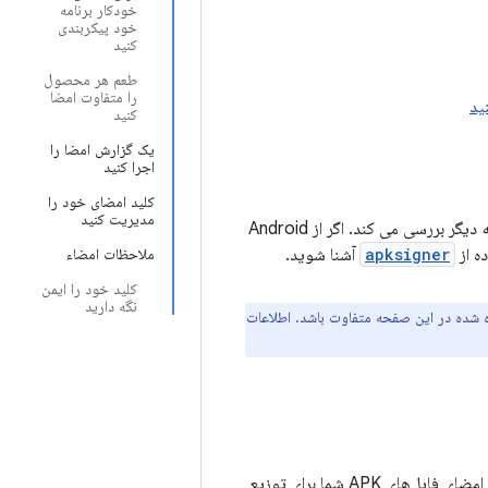
خودکار برنامه
خود پیکربندی
کنید
طعم هر محصول
را متفاوت امضا
ید
کنید
یک گزارش امضا را
اجرا کنید
کلید امضای خود را
مدیریت کنید
این صفحه همچنین نحوه مدیریت کلیدهای خود را برای بارگذاری برنامه خود در فروشگاه های برنامه دیگر بررسی می کند. اگر از Android
apksigner
آشنا شوید.
ملاحظات امضاء
کلید خود را ایمن
نگه دارید
رآیند توضیح داده شده در این صفحه متفاوت باشد. اطلاعات
با Play App Signing، Google کلید امضای برنامه شما را مدیریت و محافظت می‌کند و از آن برای امضای فایل‌های APK شما برای توزیع