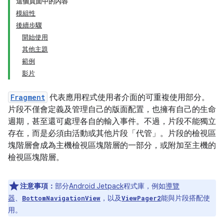
這個頁面中的內容
模組性
後續步驟
開始使用
其他主題
範例
影片
Fragment
代表應用程式使用者介面的可重複使用部分。
片段不僅會定義及管理自己的版面配置，也擁有自己的生命
週期，甚至還可處理各自的輸入事件。不過，片段不能獨立
存在，而是必須由活動或其他片段「代管」
。片段的檢視區
塊階層會成為主機檢視區塊階層的一部分，或附加至
主機的
檢視區塊階層。
注意事項：
部分
Android Jetpack
程式庫，例如
導覽
器
、
，以及
能與片段搭配使
BottomNavigationView
ViewPager2
用。