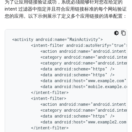
为了让应用链接验证成功，系统必须能够针对您在给定的
intent 过滤器中指定并且符合应用链接标准的每个网站验证
您的应用。以下示例展示了定义多个应用链接的清单配置：
<activity
<intent-filter
<action
android:name="android.intent.a
<category
android:name="android.intent
<category
android:name="android.intent
<data
android:scheme="https"
<data
android:scheme="https"
<data
android:host="www.example.com"
<data
android:host="mobile.example.com
<action
android:name="android.intent.a
<category
android:name="android.intent
<data
android:scheme="https"
<data
android:host="www.example2.com"