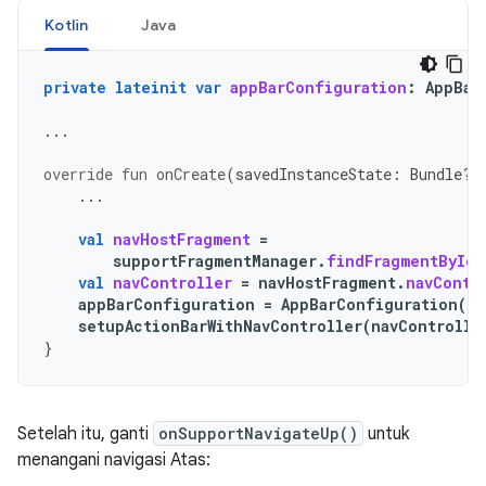
Kotlin
Java
private
lateinit
var
appBarConfiguration
:
AppBar
...
override
fun
onCreate
(
savedInstanceState
:
Bundle?)
...
val
navHostFragment
=
supportFragmentManager
.
findFragmentById
(
val
navController
=
navHostFragment
.
navContr
appBarConfiguration
=
AppBarConfiguration
(
na
setupActionBarWithNavController
(
navControlle
}
Setelah itu, ganti
onSupportNavigateUp()
untuk
menangani navigasi Atas: