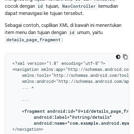
cocok dengan
id
tujuan,
NavController
kemudian
dapat menavigasi ke tujuan tersebut.
Sebagai contoh, cuplikan XML di bawah ini menentukan
item menu dan tujuan dengan
id
umum, yaitu
details_page_fragment
:
<?xml
version="1.0"
encoding="utf-8"?>

<navigation
...
>

...

<fragment
android:name="com.example.android.myapp
</navigation>