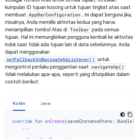
sebagai tombol Atas untuk semua tujuan, teruskan
kumpulan ID tujuan kosong untuk tujuan tingkat atas saat
membuat
AppBarConfiguration
. Ini dapat berguna jika,
misalnya, Anda memiliki aktivitas kedua yang harus
menampilkan tombol Atas di
Toolbar
pada semua
tujuan. Hal ini memungkinkan pengguna kembali ke aktivitas
induk saat tidak ada tujuan lain di data sebelumnya. Anda
dapat menggunakan
setFallbackOnNavigateUpListener()
untuk
mengontrol perilaku penggantian saat
navigateUp()
tidak melakukan apa-apa, seperti yang ditunjukkan dalam
contoh berikut:
Kotlin
Java
override
fun
onCreate
(
savedInstanceState
:
Bundle?)
...