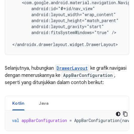
android:fitsSystemWindows="true"
/>

Selanjutnya, hubungkan
DrawerLayout
ke grafik navigasi
dengan meneruskannya ke
AppBarConfiguration
,
seperti yang ditunjukkan dalam contoh berikut:
Kotlin
Java
val
appBarConfiguration
=
AppBarConfiguration
(
navC