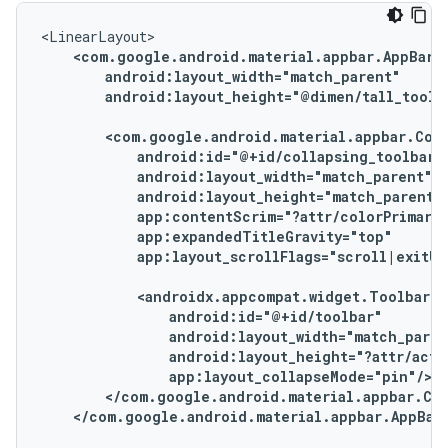
android:layout_height="@dimen/tall_toolba
app:layout_scrollFlags="scroll|exitUn
</com.google.android.material.appbar.AppBar