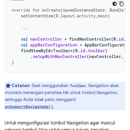
override
fun
onCreate
(
savedInstanceState
:
Bundle?)
setContentView
(
R
.
layout
.
activity_main
)
...
val
navController
=
findNavController
(
R
.
id
.
n
val
appBarConfiguration
=
AppBarConfiguratio
findViewById<Toolbar>
(
R
.
id
.
toolbar
)
.
setupWithNavController
(
navController
,
a
}
Catatan:
Saat menggunakan
, Navigation akan
Toolbar
otomatis menangani peristiwa klik untuk tombol Navigation,
sehingga Anda tidak perlu mengganti
.
onSupportNavigateUp()
Untuk mengonfigurasi tombol Navigation agar muncul