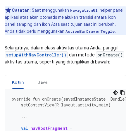
Catatan:
Saat menggunakan
, helper
panel
NavigationUI
aplikasi atas
akan otomatis melakukan transisi antara ikon
panel samping dan ikon Atas saat tujuan saat ini berubah.
Anda tidak perlu menggunakan
.
ActionBarDrawerToggle
Selanjutnya, dalam class aktivitas utama Anda, panggil
setupWithNavController()
dari metode
onCreate()
aktivitas utama, seperti yang ditunjukkan di bawah:
Kotlin
Java
override
fun
onCreate
(
savedInstanceState
:
Bundle?)
setContentView
(
R
.
layout
.
activity_main
)
...
val
navHostFragment
=