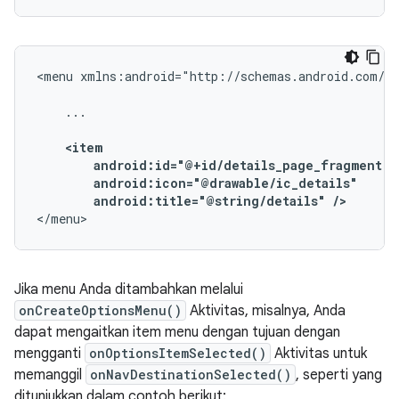
<menu
xmlns:android="http://schemas.android.com/ap
...

android:title="@string/details"
/>
</menu>
Jika menu Anda ditambahkan melalui
onCreateOptionsMenu()
Aktivitas, misalnya, Anda
dapat mengaitkan item menu dengan tujuan dengan
mengganti
onOptionsItemSelected()
Aktivitas untuk
memanggil
onNavDestinationSelected()
, seperti yang
ditunjukkan dalam contoh berikut: