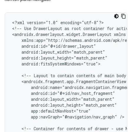
<?xml
version="1.0"
encoding="utf-8"?>

<!--
Use
DrawerLayout
as
root
container
for
activi
<androidx.drawerlayout.widget.DrawerLayout
android:fitsSystemWindows="true">

<!--
Layout
to
contain
contents
of
main
body
o
app:navGraph="@navigation/nav_graph"
/>

<!--
Container
for
contents
of
drawer
-
use
Na