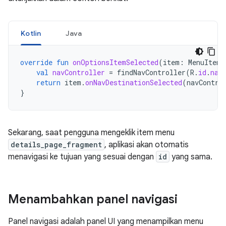
Kotlin
Java
override
fun
onOptionsItemSelected
(
item
:
MenuItem
)
val
navController
=
findNavController
(
R
.
id
.
nav
return
item
.
onNavDestinationSelected
(
navContro
}
Sekarang, saat pengguna mengeklik item menu
details_page_fragment
, aplikasi akan otomatis
menavigasi ke tujuan yang sesuai dengan
id
yang sama.
Menambahkan panel navigasi
Panel navigasi adalah panel UI yang menampilkan menu