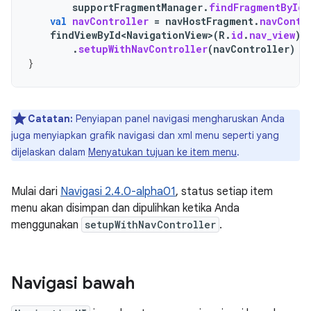
supportFragmentManager
.
findFragmentById
(
val
navController
=
navHostFragment
.
navContr
findViewById<NavigationView>
(
R
.
id
.
nav_view
)
.
setupWithNavController
(
navController
)
}
Catatan:
Penyiapan panel navigasi mengharuskan Anda
juga menyiapkan grafik navigasi dan xml menu seperti yang
dijelaskan dalam
Menyatukan tujuan ke item menu
.
Mulai dari
Navigasi 2.4.0-alpha01
, status setiap item
menu akan disimpan dan dipulihkan ketika Anda
menggunakan
setupWithNavController
.
Navigasi bawah