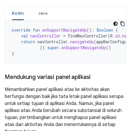
Kotlin
Java
override
fun
onSupportNavigateUp
():
Boolean
{
val
navController
=
findNavController
(
R
.
id
.
nav
return
navController
.
navigateUp
(
appBarConfigur
||
super
.
onSupportNavigateUp
()
}
Mendukung variasi panel aplikasi
Menambahkan panel aplikasi atas ke aktivitas akan
berfungsi dengan baik jika tata letak panel aplikasi serupa
untuk setiap tujuan di aplikasi Anda. Namun, jika panel
aplikasi atas Anda berubah secara substansial di seluruh
tujuan, pertimbangkan untuk menghapus panel aplikasi
atas dari aktivitas Anda dan menentukannya di setiap