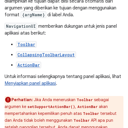
dilampirkan ke tujuan dapat diisi secara otomatis dari
argumen yang diberikan ke tujuan dengan menggunakan
format
{argName}
di label Anda.
NavigationUI
memberikan dukungan untuk jenis panel
aplikasi atas berikut:
Toolbar
CollapsingToolbarLayout
ActionBar
Untuk informasi selengkapnya tentang panel aplikasi, lihat
Menyiapkan panel aplikasi
.
Perhatian:
Jika Anda meneruskan
sebagai
Toolbar
argumen ke
,
akan
setSupportActionBar()
ActionBar
mempertahankan kepemilikan penuh atas
tersebut
Toolbar
dan Anda tidak boleh menggunakan
API apa pun
Toolbar
setelah panggilan tersebut. Anda dapat menggunakan