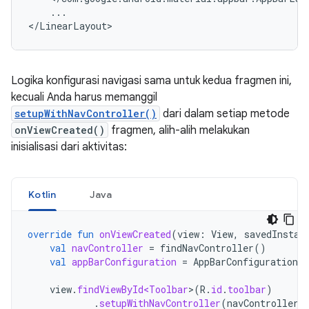
...

Logika konfigurasi navigasi sama untuk kedua fragmen ini,
kecuali Anda harus memanggil
setupWithNavController()
dari dalam setiap metode
onViewCreated()
fragmen, alih-alih melakukan
inisialisasi dari aktivitas:
Kotlin
Java
override
fun
onViewCreated
(
view
:
View
,
savedInstan
val
navController
=
findNavController
()
val
appBarConfiguration
=
AppBarConfiguration
(
view
.
findViewById<Toolbar
>
(
R
.
id
.
toolbar
)
.
setupWithNavController
(
navController
,