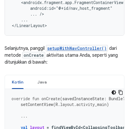
...
...

</LinearLayout>
Selanjutnya, panggil
setupWithNavController()
dari
metode
onCreate
aktivitas utama Anda, seperti yang
ditunjukkan di bawah:
Kotlin
Java
override
fun
onCreate
(
savedInstanceState
:
Bundle?)
setContentView
(
R
.
layout
.
activity_main
)
...
val
layout
=
findViewById<CollapsingToolbarL