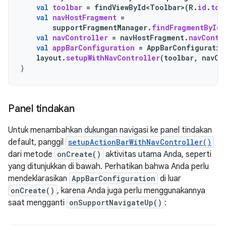
val
toolbar
=
findViewById<Toolbar>
(
R
.
id
.
too
val
navHostFragment
=
supportFragmentManager
.
findFragmentById
(
val
navController
=
navHostFragment
.
navContr
val
appBarConfiguration
=
AppBarConfiguratio
layout
.
setupWithNavController
(
toolbar
,
navCo
}
Panel tindakan
Untuk menambahkan dukungan navigasi ke panel tindakan
default, panggil
setupActionBarWithNavController()
dari metode
onCreate()
aktivitas utama Anda, seperti
yang ditunjukkan di bawah. Perhatikan bahwa Anda perlu
mendeklarasikan
AppBarConfiguration
di luar
onCreate()
, karena Anda juga perlu menggunakannya
saat mengganti
onSupportNavigateUp()
: