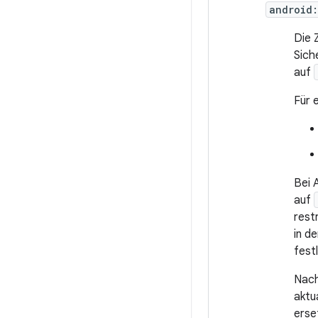
android
Die 
Sich
auf
Für 
Bei 
auf
rest
in d
fest
Nach
aktu
erse