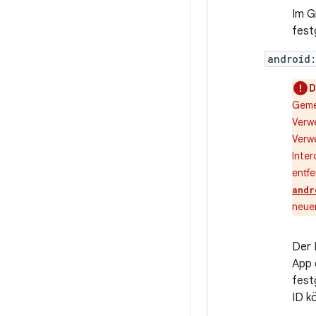
Im G
fest
android:
D
Geme
Verw
Verw
Inte
entfe
andr
neue
Der 
App 
fest
ID k