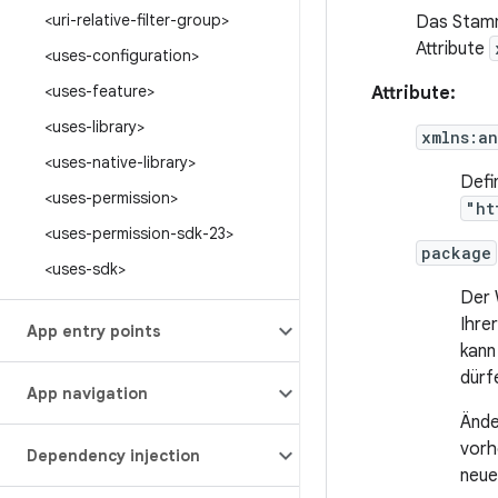
<uri-relative-filter-group>
Das Stam
Attribute
<uses-configuration>
<uses-feature>
Attribute:
<uses-library>
xmlns:an
<uses-native-library>
Defi
<uses-permission>
"ht
<uses-permission-sdk-23>
package
<uses-sdk>
Der 
Ihre
App entry points
kann
dürf
App navigation
Ände
vorh
Dependency injection
neue