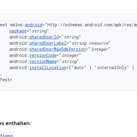
est
xmlns:
android
package
="
string
android:
sharedUserId
="
string
android:
sharedUserLabel
="
string
resource
"
android:
sharedUserMaxSdkVersion
="
integer
android:
versionCode
="
integer
android:
versionName
="
string
android:
installLocation
=["auto"
|
"internalOnly"
|
.

fest>
s enthalten:
tion>