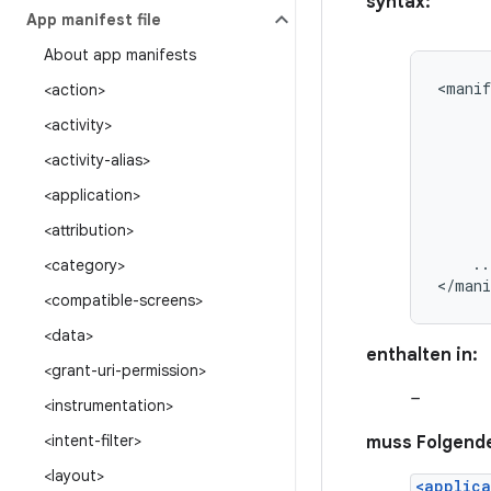
syntax:
App manifest file
About app manifests
<manif
<action>
<activity>
<activity-alias>
<application>
<attribution>
..
<category>
</mani
<compatible-screens>
<data>
enthalten in:
<grant-uri-permission>
–
<instrumentation>
<intent-filter>
muss Folgende
<layout>
<applica