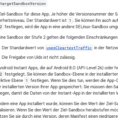
:targetSandboxVersion
Ziel-Sandbox für diese App. Je höher die Versionsnummer der 
erheitsniveau. Der Standardwert ist
1
. Sie können ihn auch au
2
festlegen, wird die App in eine andere SELinux-Sandbox umg
eine Sandbox der Stufe 2 gelten die folgenden Einschränkungen
Der Standardwert von
usesCleartextTraffic
in der Netzwe
Die Freigabe von Uids ist nicht zulässig.
Android Instant Apps, die auf Android 8.0 (API-Level 26) oder hö
2
festgelegt. Sie können die Sandbox-Ebene in der installierten
riktive Ebene
1
festlegen. Wenn Sie dies tun, werden die App-
er installierten Version Ihrer App gespeichert. Sie müssen den 
legen, damit die Daten von der Instant-App in der installierten
dem eine App installiert wurde, können Sie den Wert der Ziel-
alisieren. Wenn Sie den Wert der Ziel-Sandbox herabstufen möch
tzen Sie sie durch eine Version, deren Manifest einen niedrigere