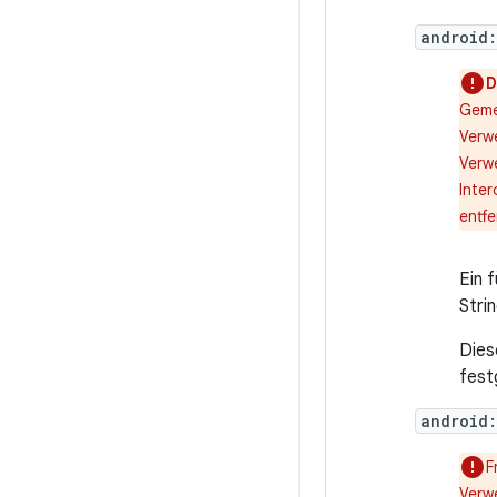
android:
D
Geme
Verw
Verw
Inte
entfe
Ein 
Stri
Dies
fest
android
F
Verw