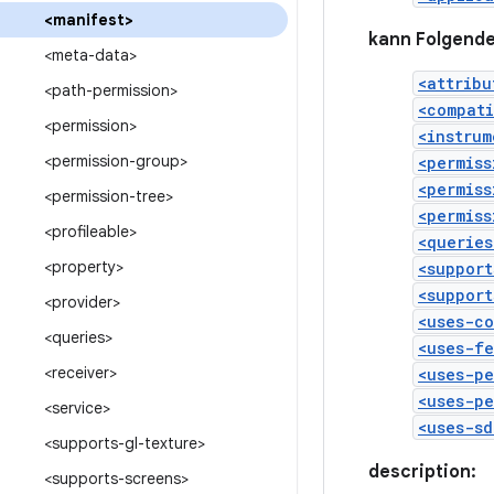
<manifest>
kann Folgende
<meta-data>
<attribu
<path-permission>
<compat
<permission>
<instrum
<permission-group>
<permiss
<permiss
<permission-tree>
<permiss
<profileable>
<queries
<property>
<support
<support
<provider>
<uses-c
<queries>
<uses-f
<receiver>
<uses-pe
<uses-pe
<service>
<uses-sd
<supports-gl-texture>
description:
<supports-screens>