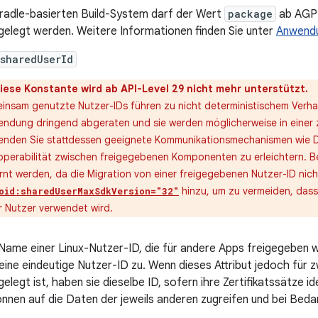
radle-basierten Build-System darf der Wert
package
ab AGP 7
gelegt werden. Weitere Informationen finden Sie unter
Anwendu
sharedUserId
iese Konstante wird ab API-Level 29 nicht mehr unterstützt.
insam genutzte Nutzer-IDs führen zu nicht deterministischem Verhal
endung dringend abgeraten und sie werden möglicherweise in einer z
enden Sie stattdessen geeignete Kommunikationsmechanismen wie Di
roperabilität zwischen freigegebenen Komponenten zu erleichtern. B
rnt werden, da die Migration von einer freigegebenen Nutzer-ID nich
hinzu, um zu vermeiden, dass 
oid:sharedUserMaxSdkVersion="32"
r Nutzer verwendet wird.
Name einer Linux-Nutzer-ID, die für andere Apps freigegeben w
eine eindeutige Nutzer-ID zu. Wenn dieses Attribut jedoch für
gelegt ist, haben sie dieselbe ID, sofern ihre Zertifikatssätze i
önnen auf die Daten der jeweils anderen zugreifen und bei Bed