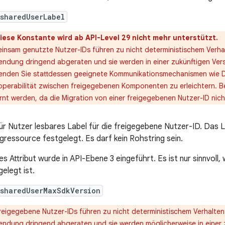
sharedUserLabel
iese Konstante wird ab API-Level 29 nicht mehr unterstützt.
insam genutzte Nutzer-IDs führen zu nicht deterministischem Verhal
endung dringend abgeraten und sie werden in einer zukünftigen Vers
enden Sie stattdessen geeignete Kommunikationsmechanismen wie Di
roperabilität zwischen freigegebenen Komponenten zu erleichtern. B
rnt werden, da die Migration von einer freigegebenen Nutzer-ID nich
für Nutzer lesbares Label für die freigegebene Nutzer-ID. Das L
ngressource festgelegt. Es darf kein Rohstring sein.
es Attribut wurde in API-Ebene 3 eingeführt. Es ist nur sinnvoll
gelegt ist.
:sharedUserMaxSdkVersion
reigegebene Nutzer-IDs führen zu nicht deterministischem Verhalten
endung dringend abgeraten und sie werden möglicherweise in einer z