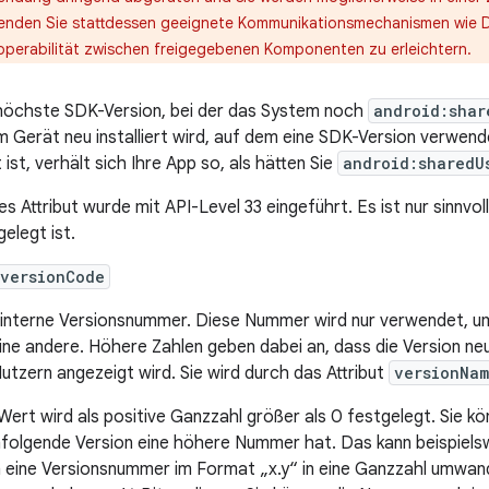
enden Sie stattdessen geeignete Kommunikationsmechanismen wie Di
roperabilität zwischen freigegebenen Komponenten zu erleichtern.
höchste SDK-Version, bei der das System noch
android:shar
m Gerät neu installiert wird, auf dem eine SDK-Version verwend
 ist, verhält sich Ihre App so, als hätten Sie
android:sharedU
es Attribut wurde mit API-Level 33 eingeführt. Es ist nur sinnvo
gelegt ist.
:versionCode
 interne Versionsnummer. Diese Nummer wird nur verwendet, um
eine andere. Höhere Zahlen geben dabei an, dass die Version neu
Nutzern angezeigt wird. Sie wird durch das Attribut
versionNa
Wert wird als positive Ganzzahl größer als 0 festgelegt. Sie kön
folgende Version eine höhere Nummer hat. Das kann beispielsw
 eine Versionsnummer im Format „x.y“ in eine Ganzzahl umwande