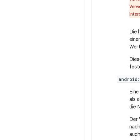
Verw
Inte
Die 
eine
Wert
Dies
fest
android
Eine
als 
die 
Der 
nach
auch