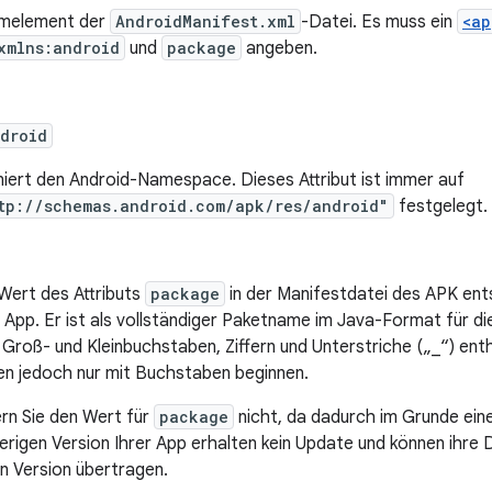
melement der
AndroidManifest.xml
-Datei. Es muss ein
<ap
xmlns:android
und
package
angeben.
droid
niert den Android-Namespace. Dieses Attribut ist immer auf
tp://schemas.android.com/apk/res/android"
festgelegt.
Wert des Attributs
package
in der Manifestdatei des APK ent
r App. Er ist als vollständiger Paketname im Java-Format für 
 Groß- und Kleinbuchstaben, Ziffern und Unterstriche („_“) ent
en jedoch nur mit Buchstaben beginnen.
rn Sie den Wert für
package
nicht, da dadurch im Grunde eine
erigen Version Ihrer App erhalten kein Update und können ihre 
n Version übertragen.