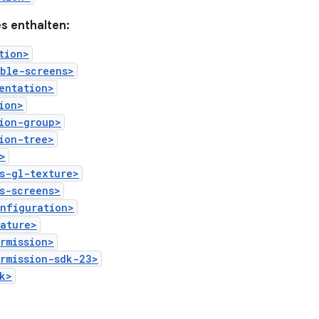
s enthalten:
tion>
ible-screens>
entation>
ion>
ion-group>
ion-tree>
>
s-gl-texture>
s-screens>
onfiguration>
eature>
rmission>
rmission-sdk-23>
k>