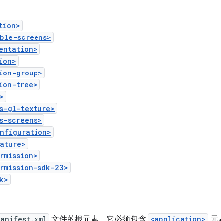
tion>
ible-screens>
entation>
ion>
ion-group>
ion-tree>
>
s-gl-texture>
s-screens>
onfiguration>
eature>
rmission>
rmission-sdk-23>
k>
Manifest.xml
文件的根元素。它必须包含
<application>
元