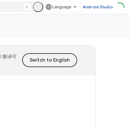
/
Android Studio
I 翻译可