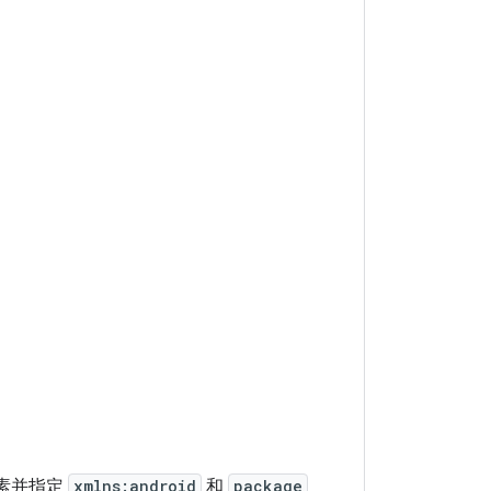
素并指定
xmlns:android
和
package