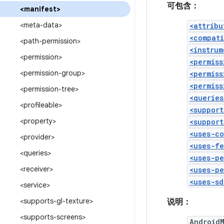
可包含：
<manifest>
<meta-data>
<attribu
<compat
<path-permission>
<instrum
<permission>
<permiss
<permission-group>
<permiss
<permiss
<permission-tree>
<queries
<profileable>
<support
<property>
<support
<uses-c
<provider>
<uses-f
<queries>
<uses-pe
<receiver>
<uses-pe
<uses-sd
<service>
<supports-gl-texture>
说明：
<supports-screens>
Android