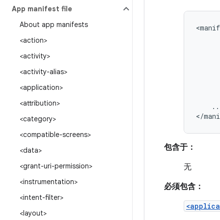
App manifest file
About app manifests
<manif
<action>
<activity>
<activity-alias>
<application>
<attribution>
..
</mani
<category>
<compatible-screens>
包含于：
<data>
<grant-uri-permission>
无
<instrumentation>
必须包含：
<intent-filter>
<applica
<layout>