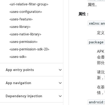
<uri-relative-filter-group>
属性。
<uses-configuration>
属性：
<uses-feature>
xmlns:an
<uses-library>
定义
<uses-native-library>
<uses-permission>
package
<uses-permission-sdk-23>
AP
<uses-sdk>
会遵
部分
App entry points
请注
新，
App navigation
在基
情，
Dependency injection
android: