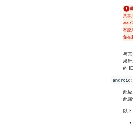
共享
本中
有应
免在
与其
果针
的 
android
此应
此属
以下