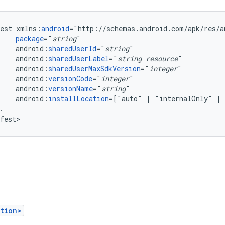
est
xmlns:
android
package
="
string
android:
sharedUserId
="
string
android:
sharedUserLabel
="
string
resource
"
android:
sharedUserMaxSdkVersion
="
integer
android:
versionCode
="
integer
android:
versionName
="
string
android:
installLocation
=["auto"
|
"internalOnly"
|
.

fest>
tion>