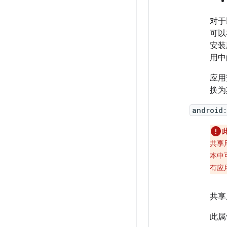
对于
可以
安装
用中
应用
换为
android:
共享
本中
有应
共享
此属