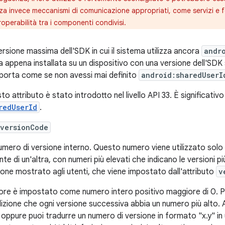
zza invece meccanismi di comunicazione appropriati, come servizi e for
eroperabilità tra i componenti condivisi.
ersione massima dell'SDK in cui il sistema utilizza ancora
andr
a appena installata su un dispositivo con una versione dell'SDK s
orta come se non avessi mai definito
android:sharedUserI
to attributo è stato introdotto nel livello API 33. È significati
redUserId
.
:versionCode
umero di versione interno. Questo numero viene utilizzato solo
te di un'altra, con numeri più elevati che indicano le versioni pi
ione mostrato agli utenti, che viene impostato dall'attributo
v
alore è impostato come numero intero positivo maggiore di 0. Pu
izione che ogni versione successiva abbia un numero più alto.
d oppure puoi tradurre un numero di versione in formato "x.y" in