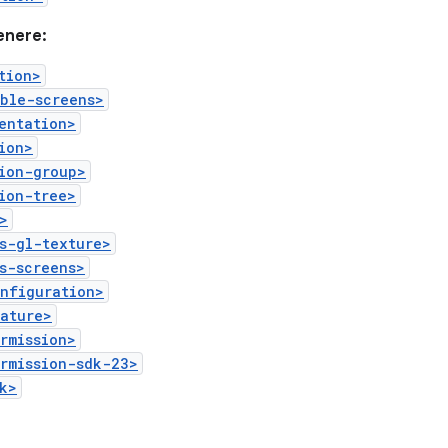
enere:
tion>
ible-screens>
entation>
ion>
ion-group>
ion-tree>
>
s-gl-texture>
s-screens>
onfiguration>
eature>
rmission>
rmission-sdk-23>
k>