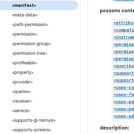
<manifest>
possono cont
<meta-data>
<attribu
<path-permission>
<compat
<permission>
<instrum
<permission-group>
<permiss
<permiss
<permission-tree>
<permiss
<profileable>
<queries
<property>
<support
<support
<provider>
<uses-c
<queries>
<uses-f
<receiver>
<uses-pe
<uses-pe
<service>
<uses-sd
<supports-gl-texture>
description:
<supports-screens>