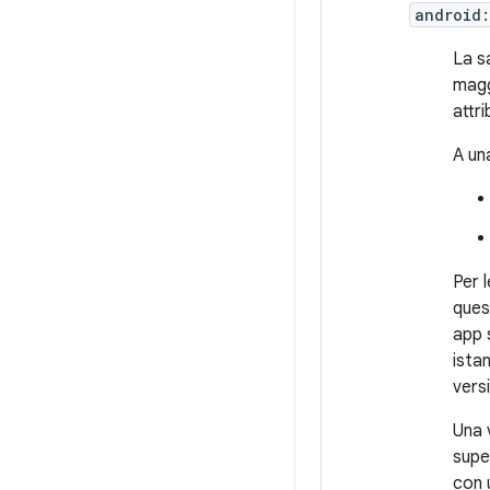
android
La s
maggi
attr
A una
Per 
ques
app s
ista
vers
Una 
supe
con 