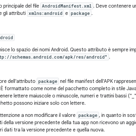
 principale del file
AndroidManifest.xml
. Deve contenere 
 gli attributi
xmlns:android
e
package
.
droid
nisce lo spazio dei nomi Android. Questo attributo è sempre i
tp://schemas.android.com/apk/res/android"
.
lore dell'attributo
package
nel file manifest dell'APK rappresen
 È formattato come nome del pacchetto completo in stile Java 
enere lettere maiuscole o minuscole, numeri e trattini bassi ("_")
hetto possono iniziare solo con lettere.
attenzione a non modificare il valore
package
, in quanto in so
ti della versione precedente della tua app non ricevono un agg
ri dati tra la versione precedente e quella nuova.