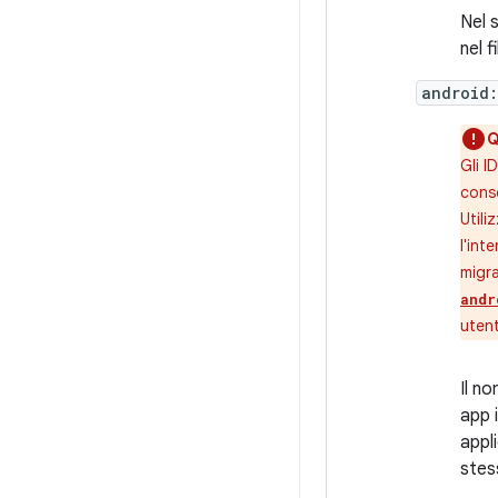
Nel 
nel f
android:
Q
Gli I
conse
Utili
l'int
migra
andr
utent
Il n
app 
appli
stes