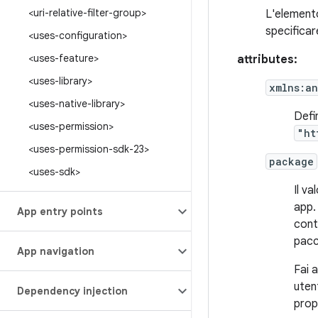
<uri-relative-filter-group>
L'elemento
specificare
<uses-configuration>
<uses-feature>
attributes:
<uses-library>
xmlns:an
<uses-native-library>
Defi
<uses-permission>
"ht
<uses-permission-sdk-23>
package
<uses-sdk>
Il va
app.
App entry points
cont
pacc
App navigation
Fai 
uten
Dependency injection
prop