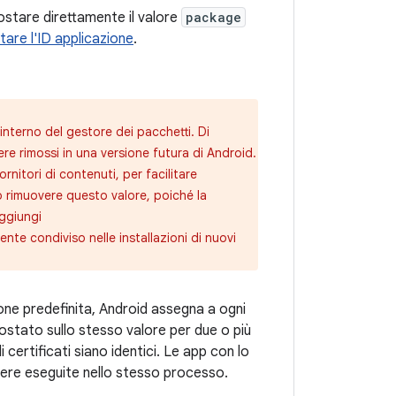
ostare direttamente il valore
package
are l'ID applicazione
.
nterno del gestore dei pacchetti. Di
re rimossi in una versione futura di Android.
nitori di contenuti, per facilitare
o rimuovere questo valore, poiché la
ggiungi
tente condiviso nelle installazioni di nuovi
ione predefinita, Android assegna a ogni
postato sullo stesso valore per due o più
 certificati siano identici. Le app con lo
sere eseguite nello stesso processo.