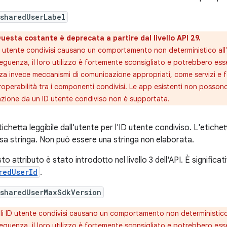
sharedUserLabel
uesta costante è deprecata a partire dal livello API 29.
D utente condivisi causano un comportamento non deterministico all'i
guenza, il loro utilizzo è fortemente sconsigliato e potrebbero esse
zza invece meccanismi di comunicazione appropriati, come servizi e for
eroperabilità tra i componenti condivisi. Le app esistenti non posson
azione da un ID utente condiviso non è supportata.
tichetta leggibile dall'utente per l'ID utente condiviso. L'etic
rsa stringa. Non può essere una stringa non elaborata.
to attributo è stato introdotto nel livello 3 dell'API. È signific
redUserId
.
:sharedUserMaxSdkVersion
li ID utente condivisi causano un comportamento non deterministico a
guenza, il loro utilizzo è fortemente sconsigliato e potrebbero esse