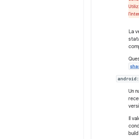
Utili
l'int
La v
stat
comp
Ques
sha
android
Un n
recen
vers
Il v
cond
buil