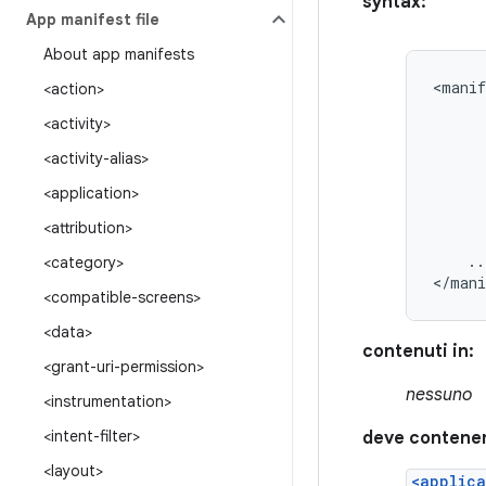
syntax:
App manifest file
About app manifests
<manif
<action>
<activity>
<activity-alias>
<application>
<attribution>
..
<category>
</mani
<compatible-screens>
<data>
contenuti in:
<grant-uri-permission>
nessuno
<instrumentation>
<intent-filter>
deve contene
<layout>
<applica