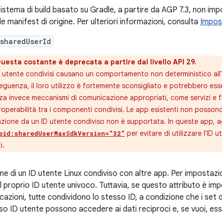
sistema di build basato su Gradle, a partire da AGP 7.3, non imp
ile manifest di origine. Per ulteriori informazioni, consulta
Impost
sharedUserId
uesta costante è deprecata a partire dal livello API 29.
D utente condivisi causano un comportamento non deterministico all'i
guenza, il loro utilizzo è fortemente sconsigliato e potrebbero esse
zza invece meccanismi di comunicazione appropriati, come servizi e for
eroperabilità tra i componenti condivisi. Le app esistenti non posson
zione da un ID utente condiviso non è supportata. In queste app, a
per evitare di utilizzare l'ID u
oid:sharedUserMaxSdkVersion="32"
i.
ome di un ID utente Linux condiviso con altre app. Per impostaz
il proprio ID utente univoco. Tuttavia, se questo attributo è im
cazioni, tutte condividono lo stesso ID, a condizione che i set di
so ID utente possono accedere ai dati reciproci e, se vuoi, es