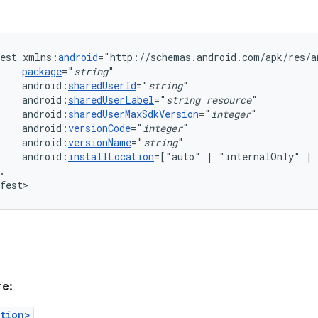
est
xmlns:
android
package
="
string
android:
sharedUserId
="
string
android:
sharedUserLabel
="
string
resource
"
android:
sharedUserMaxSdkVersion
="
integer
android:
versionCode
="
integer
android:
versionName
="
string
android:
installLocation
=["auto"
|
"internalOnly"
|
.

fest>
re:
tion>