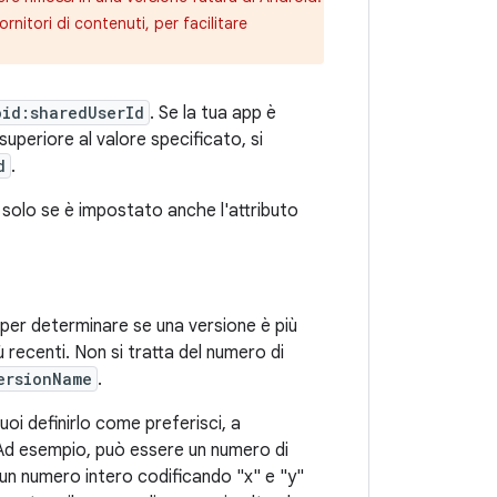
nitori di contenuti, per facilitare
oid:sharedUserId
. Se la tua app è
uperiore al valore specificato, si
d
.
vo solo se è impostato anche l'attributo
 per determinare se una versione è più
ù recenti. Non si tratta del numero di
ersionName
.
oi definirlo come preferisci, a
 Ad esempio, può essere un numero di
 un numero intero codificando "x" e "y"