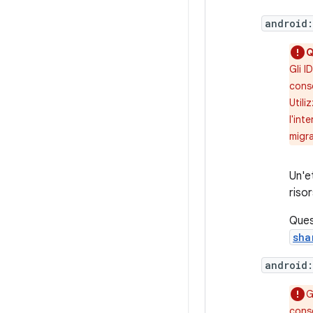
android:
Q
Gli I
conse
Utili
l'int
migr
Un'e
riso
Ques
sha
android
G
conse