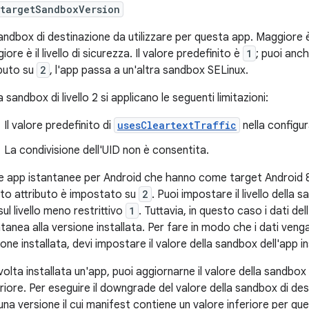
:targetSandboxVersion
andbox di destinazione da utilizzare per questa app. Maggiore è
ore è il livello di sicurezza. Il valore predefinito è
1
; puoi anc
ibuto su
2
, l'app passa a un'altra sandbox SELinux.
 sandbox di livello 2 si applicano le seguenti limitazioni:
Il valore predefinito di
usesCleartextTraffic
nella configur
La condivisione dell'UID non è consentita.
le app istantanee per Android che hanno come target Android 8.0
to attributo è impostato su
2
. Puoi impostare il livello della 
ul livello meno restrittivo
1
. Tuttavia, in questo caso i dati d
ntanea alla versione installata. Per fare in modo che i dati veng
ione installata, devi impostare il valore della sandbox dell'app i
volta installata un'app, puoi aggiornarne il valore della sandbox
riore. Per eseguire il downgrade del valore della sandbox di desti
una versione il cui manifest contiene un valore inferiore per que