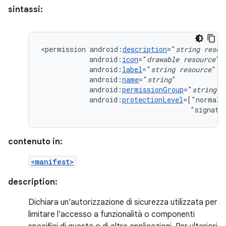
sintassi:
<permission
android:
description
="
string
resou
android:
icon
="
drawable
resource
android:
label
="
string
resource
android:
name
="
string
android:
permissionGroup
="
string
android:
protectionLevel
=["normal"
"signatu
contenuto in:
<manifest>
description:
Dichiara un'autorizzazione di sicurezza utilizzata per
limitare l'accesso a funzionalità o componenti