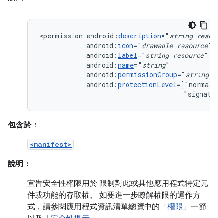
<permission
android:
description
="
string
resou
android:
icon
="
drawable
resource
android:
label
="
string
resource
android:
name
="
string
android:
permissionGroup
="
string
android:
protectionLevel
=["normal"
"signatu
包含於：
<manifest>
說明：
宣告安全性權限用於 限制對此或其他應用程式特定元
件或功能的存取權。 如要進一步瞭解權限的運作方
式，請參閱應用程式資訊清單總覽中的「
權限
」一節