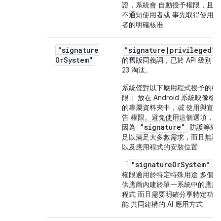
證，系統會 自動授予權限，且
不通知使用者或 事先取得使用
者的明確核准
"signature
"signature|privileged"
Or
System"
的舊版同義詞，
已於 API 級別
23 淘汰。
系統僅對以下應用程式授予的權
限： 放在 Android 系統映像檔
的專屬資料夾中，
或
使用與宣
告 權限。避免使用這個選項，
"signature"
因為
防護等級
足以滿足大多數需求，而且無論
以及應用程式的安裝位置
"signatureOrSystem"
「
」
權限適用於特定特殊用途 多個
供應商內建於單一系統中的應用
程式 而且需要明確分享特定功
能 共同建構的 AI 應用方式